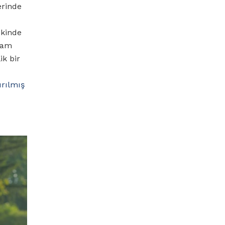
rinde
u
skinde
lam
ik bir
ırılmış