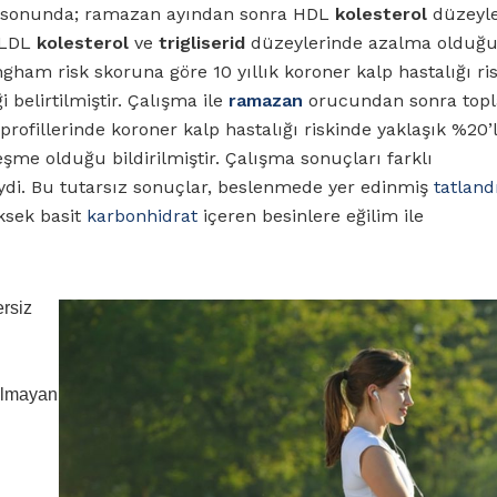
şma sonunda; ramazan ayından sonra HDL
kolesterol
düzeyle
 LDL
kolesterol
ve
trigliserid
düzeylerinde azalma olduğ
ingham risk skoruna göre 10 yıllık koroner kalp hastalığı ri
 belirtilmiştir. Çalışma ile
ramazan
orucundan sonra top
 profillerinde koroner kalp hastalığı riskinde yaklaşık %20’l
ileşme olduğu bildirilmiştir. Çalışma sonuçları farklı
eydi. Bu tutarsız sonuçlar, beslenmede yer edinmiş
tatland
ksek basit
karbonhidrat
içeren besinlere eğilim ile
rsiz
i
 olmayan