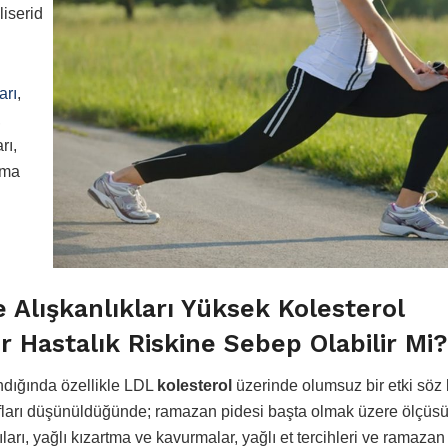
liserid
arı
,
,
arı,
pma
Alışkanlıkları Yüksek Kolesterol
r Hastalık Riskine Sebep Olabilir Mi?
ndığında özellikle LDL
kolesterol
üzerinde olumsuz bir etki söz
ofları düşünüldüğünde; ramazan pidesi başta olmak üzere ölçüs
lıları, yağlı kızartma ve kavurmalar, yağlı et tercihleri ve ramazan