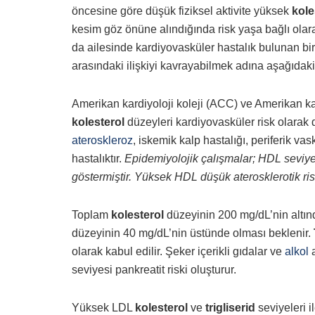
öncesine göre düşük fiziksel aktivite yüksek
kole
kesim göz önüne alındığında risk yaşa bağlı olar
da ailesinde kardiyovasküler hastalık bulunan birey
arasındaki ilişkiyi kavrayabilmek adına aşağıdaki
Amerikan kardiyoloji koleji (ACC) ve Amerikan 
kolesterol
düzeyleri kardiyovasküler risk olarak d
ateroskleroz
, iskemik kalp hastalığı, periferik vask
hastalıktır.
Epidemiyolojik çalışmalar; HDL seviyele
göstermiştir. Yüksek HDL düşük aterosklerotik ri
Toplam
kolesterol
düzeyinin 200 mg/dL’nin altı
düzeyinin 40 mg/dL’nin üstünde olması beklenir.
olarak kabul edilir. Şeker içerikli gıdalar ve
alkol
a
seviyesi pankreatit riski oluşturur.
Yüksek LDL
kolesterol
ve
trigliserid
seviyeleri 