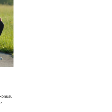
 konusu
üz