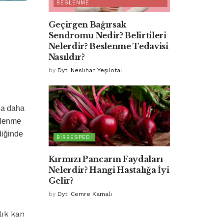
BESLENME
Geçirgen Bağırsak
Sendromu Nedir? Belirtileri
Nelerdir? Beslenme Tedavisi
Nasıldır?
by
Dyt. Neslihan Yeşilotalı
la daha
slenme
diğinde
BIRBESPEDI
Kırmızı Pancarın Faydaları
Nelerdir? Hangi Hastalığa İyi
Gelir?
by
Dyt. Cemre Kamalı
çlık kan