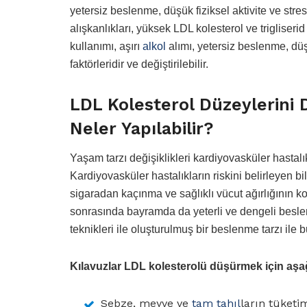
yetersiz beslenme, düşük fiziksel aktivite ve stre
alışkanlıkları, yüksek LDL kolesterol ve trigliseri
kullanımı, aşırı
alkol
alımı, yetersiz beslenme, düş
faktörleridir ve değiştirilebilir.
LDL Kolesterol Düzeylerini
Neler Yapılabilir?
Yaşam tarzı değişiklikleri kardiyovasküler hasta
Kardiyovasküler hastalıkların riskini belirleyen bi
sigaradan kaçınma ve sağlıklı vücut ağırlığının
sonrasında bayramda da yeterli ve dengeli beslen
teknikleri ile oluşturulmuş bir beslenme tarzı il
Kılavuzlar LDL kolesterolü düşürmek için aşa
Sebze, meyve ve
tam tahıl
ların tüketi