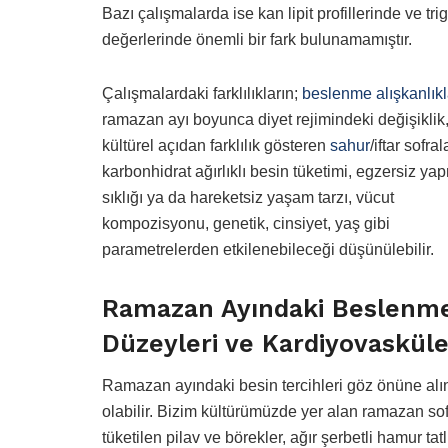
Bazı çalışmalarda ise kan lipit profillerinde ve trig
değerlerinde önemli bir fark bulunamamıştır.
Çalışmalardaki farklılıkların;
beslenme alışkanlıkl
ramazan ayı boyunca diyet rejimindeki değişiklik
kültürel açıdan farklılık gösteren
sahur
/iftar sofral
karbonhidrat ağırlıklı besin tüketimi, egzersiz ya
sıklığı ya da hareketsiz yaşam tarzı, vücut
kompozisyonu, genetik, cinsiyet, yaş gibi
parametrelerden etkilenebileceği düşünülebilir.
Ramazan Ayındaki Beslenme 
Düzeyleri ve Kardiyovasküle
Ramazan ayındaki besin tercihleri göz önüne alı
olabilir. Bizim kültürümüzde yer alan ramazan s
tüketilen pilav ve börekler, ağır şerbetli hamur tat