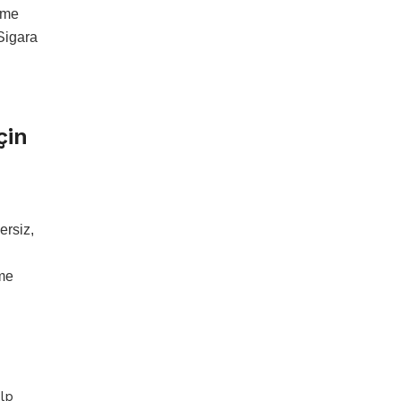
enme
 Sigara
çin
ersiz,
rme
lp