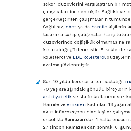
şekeri düzeylerini karşılaştıran bir met
çalışmaları incelenmiştir. Sağlıklı ve n
gerçekleştirilen çalışmaların tümünd
Sağlıksız,
obez
ya da
hamile
kişilerin k
tasarıma sahip çalışmalar hariç tutul
düzeylerinde değişiklik olmamasına r
ise azaldığı gözlenmiştir. Erkeklerde 
kolesterol ve
LDL kolesterol
düzeylerin
azalma gözlenmiştir.
Son 10 yılda koroner arter hastalığı,
me
70 yaş aralığındaki gönüllü bireylerin k
antidiyabetik
ve statin kullanımı söz ko
Hamile ve
emziren
kadınlar, 18 yaşın a
akut inflamasyonu olan kişiler çalışmay
öncelikle
Ramazan
’dan 1 hafta öncesi i
27’sinden
Ramazan
’dan sonraki 6. gün