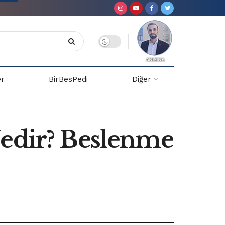
er
BirBesPedi
Diğer
Nedir? Beslenme