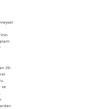
eneysel
inin
oplam
r
an 29-
ral
du.
r ve
,
n
lardan