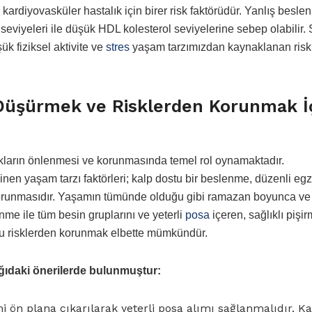
s kardiyovasküler hastalık için birer risk faktörüdür. Yanlış besl
d seviyeleri ile düşük HDL kolesterol seviyelerine sebep olabilir.
ük fiziksel aktivite ve
stres
yaşam tarzımızdan kaynaklanan risk
 Düşürmek ve Risklerden Korunmak İ
lıkların önlenmesi ve korunmasında temel rol oynamaktadır.
linen yaşam tarzı faktörleri; kalp dostu bir beslenme, düzenli egz
 korunmasıdır. Yaşamın tümünde olduğu gibi ramazan boyunca ve
me ile tüm besin gruplarını ve yeterli
posa
içeren, sağlıklı pişi
e bu risklerden korunmak elbette mümkündür.
ğıdaki önerilerde bulunmuştur:
mi ön plana çıkarılarak yeterli posa alımı sağlanmalıdır. Ka