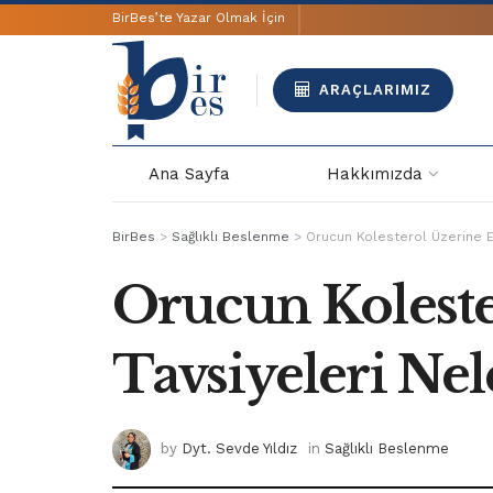
BirBes’te Yazar Olmak İçin
ARAÇLARIMIZ
Ana Sayfa
Hakkımızda
BirBes
>
Sağlıklı Beslenme
>
Orucun Kolesterol Üzerine E
Orucun Koleste
Tavsiyeleri Nel
by
Dyt. Sevde Yıldız
in
Sağlıklı Beslenme