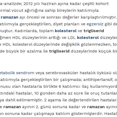
a-analizde; 2012 yılı haziran ayına kadar çeşitli kohort
ormal vücut ağırlığına sahip bireylerin katılımıyla
e
ramazan
ayı öncesi ve sonrası değerler karşılaştırılmıştır.
atılımıyla gerçekleştirilen, diyet planları ve
egzersiz
gibi d
muştur. Kadınlarda, toplam
kolesterol
ve
trigliserid
ağmen HDL düzeylerinin arttığı ve LDL
kolesterol
düzeyler
ise HDL kolesterol düzeylerinde değişiklik gözlenmezken, t
de büyük bir azalma ile
trigliserid
düzeylerinde küçük bi
tabolik sendrom
veya serebrovasküler hastalık öyküsü ol
atılımıyla gerçekleştirilen bir çalışmada; antihipertansif, o
nusu olan hastalarla birlikte 6 katılımcı ilaç kullanmıyor
ltındaki hastalar, 10 günden daha az süre ile oruç tutanla
a dahil edilmemiştir. 2 aşama ile değerlendirilen hastalar
le
ramazan
ayının 2. günü sonuna kadar ve
ramazan
ayını
ün sonuna kadar çalışmaya katılım göstermişlerdir. Hasta