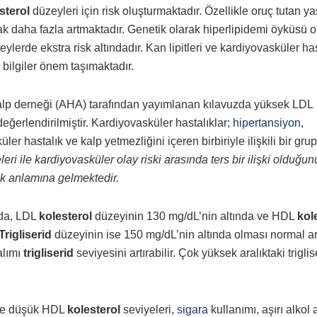
sterol
düzeyleri için risk oluşturmaktadır. Özellikle oruç tutan ya
ak daha fazla artmaktadır. Genetik olarak hiperlipidemi öyküsü o
lerde ekstra risk altındadır. Kan lipitleri ve kardiyovasküler has
 bilgiler önem taşımaktadır.
kalp derneği (AHA) tarafından yayımlanan kılavuzda yüksek LDL
eğerlendirilmiştir. Kardiyovasküler hastalıklar;
hipertansiyon
,
üler hastalık ve kalp yetmezliğini içeren birbiriyle ilişkili bir grup
ri ile kardiyovasküler olay riski arasında ters bir ilişki olduğun
sk anlamına gelmektedir.
nda, LDL
kolesterol
düzeyinin 130 mg/dL’nin altında ve HDL
kol
Trigliserid
düzeyinin ise 150 mg/dL’nin altında olması normal ar
lımı
trigliserid
seviyesini artırabilir. Çok yüksek aralıktaki triglis
ile düşük HDL
kolesterol
seviyeleri,
sigara
kullanımı, aşırı alkol a