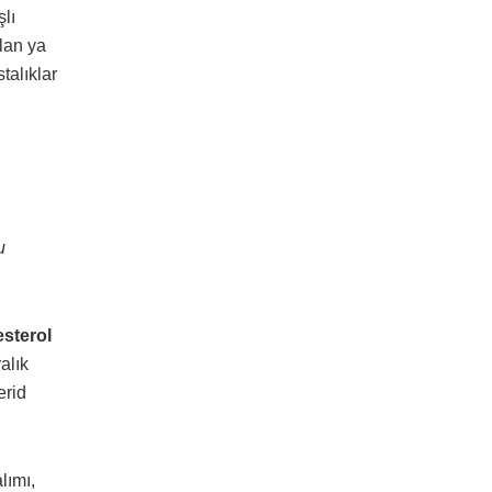
şlı
lan ya
talıklar
u
esterol
alık
erid
lımı,