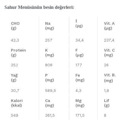
Sahur Menüsünün besin değerleri:
I
CHO
Na
Vit. A
(µg)
(g)
(mg)
(µg)
42,3
257
34,4
237,4
Protein
K
F
Vit. C
(g)
(mg)
(µg)
(mg)
25,1
808
177
26
Vit. B
Yağ
P
Fe
³
(g)
(mg)
(mg)
(mg)
30,7
589,5
4,3
1,8
Kalori
Ca
Mg
Lif
(kkal)
(mg)
(mg)
(g)
549
361,5
171,5
8