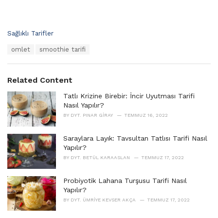
C
Sağlıklı Tarifler
a
T
omlet
smoothie tarifi
t
a
e
g
g
s
o
Related Content
:
r
i
Tatlı Krizine Birebir: İncir Uyutması Tarifi
e
Nasıl Yapılır?
s
BY
DYT. PINAR GIRAY
TEMMUZ 16, 2022
:
Saraylara Layık: Tavsultan Tatlısı Tarifi Nasıl
Yapılır?
BY
DYT. BETÜL KARAASLAN
TEMMUZ 17, 2022
Probiyotik Lahana Turşusu Tarifi Nasıl
Yapılır?
BY
DYT. ÜMRIYE KEVSER AKÇA
TEMMUZ 17, 2022