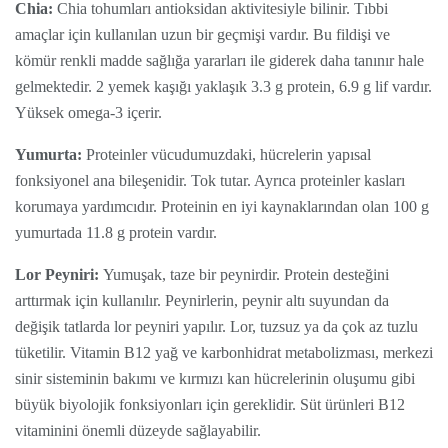
Chia:
Chia tohumları antioksidan aktivitesiyle bilinir. Tıbbi
amaçlar için kullanılan uzun bir geçmişi vardır. Bu fildişi ve
kömür renkli madde sağlığa yararları ile giderek daha tanınır hale
gelmektedir. 2 yemek kaşığı yaklaşık 3.3 g protein, 6.9 g lif vardır.
Yüksek omega-3 içerir.
Yumurta:
Proteinler vücudumuzdaki, hücrelerin yapısal
fonksiyonel ana bileşenidir. Tok tutar. Ayrıca proteinler kasları
korumaya yardımcıdır. Proteinin en iyi kaynaklarından olan 100 g
yumurtada 11.8 g protein vardır.
Lor Peyniri:
Yumuşak, taze bir peynirdir. Protein desteğini
arttırmak için kullanılır. Peynirlerin, peynir altı suyundan da
değişik tatlarda lor peyniri yapılır. Lor, tuzsuz ya da çok az tuzlu
tüketilir. Vitamin B12 yağ ve karbonhidrat metabolizması, merkezi
sinir sisteminin bakımı ve kırmızı kan hücrelerinin oluşumu gibi
büyük biyolojik fonksiyonları için gereklidir. Süt ürünleri B12
vitaminini önemli düzeyde sağlayabilir.