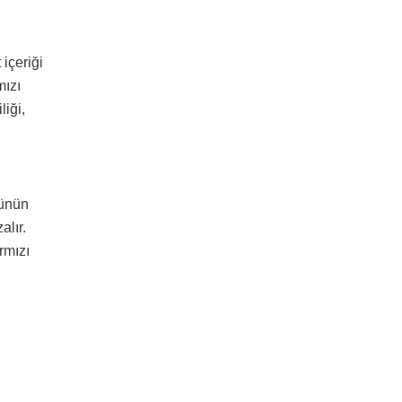
 içeriği
mızı
liği,
rünün
alır.
rmızı