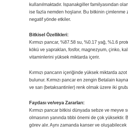
kullanılmaktadır. Ispanakgiller familyasından ola
ise fazla nemden hoşlanır. Bu bitkinin çimlenme 
negatif yönde etkiler.
Bitkisel Özellikleri:
Kırmızı pancar, %87.58 su, %0.17 yağ, %1.6 protei
kökü ve yaprakları, fosfor, magnezyum, çinko, kal
vitaminlerini yüksek miktarda içerir.
Kırmızı pancarın içeriğinde yüksek miktarda azot 
bulunur. Kırmızı pancar en zengin Betalain kaynağ
ve sarı (betaksantinler) renk olmak üzere iki gruba 
Faydası ve/veya Zararları:
Kırmızı pancar bitkisi dünyada sebze ve meyve suyu
olmasının yanında tıbbi önemi de çok yüksektir. B
görev alır. Aynı zamanda kanser ve oluşabilecek kar