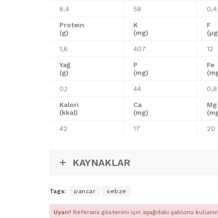
8,4
58
0,4
Protein
K
F
(g)
(mg)
(µg
1,6
407
12
Yağ
P
Fe
(g)
(mg)
(m
0,1
44
0,8
Kalori
Ca
Mg
(kkal)
(mg)
(m
42
17
20
KAYNAKLAR
Tags:
pancar
sebze
Uyarı!
Referans gösterimi için aşağıdaki şablonu kullanın