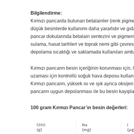
Bilgilendirme:
Kırmızı pancarda bulunan betalainler (renk pigment
düşük besinlerde kullanımı daha yararlıdır ve gıd
pancar dokularında betalain sentezini ve pigment d
sulama, hasat tarihleri ve toprak nemi gibi çevrese
depolama sıcaklığı ve saklamada kullanılan ambala
Kırmızı pancarın besin içeriğinin korunması için
uzaması için kontrollü soğuk hava deposu kullanıla
Kırmızı pancarın, yüksek ısı ve ışık ayrıca oksije
pancarın uygun depolanması ile bu besin kayıplar
100 gram Kırmızı Pancar’ın besin değerleri:
CHO
Na
I
(g)
(mg)
(µg