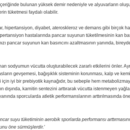
. İçeriğinde bulunan yüksek demir nedeniyle ve alyuvarların ol
rin tüketmesi faydalı olabilir.
car, hipertansiyon, diyabet, ateroskleroz ve demans gibi birçok ha
pertansiyon hastalarında pancar suyunun tüketilmesinin kan ba
ızı pancar suyunun kan basıncını azaltmasının yanında, bireyd
an sodyumun vücutta oluşturabilecek zararlı etkilerini önler. Ayr
ların gevşemesi, bağışıklık sisteminin korunması, kalp ve kem
ri için iyi bir prebiyotik kaynağıdır, bu sebeple hem metabolizmay
ın dışında, karnitin sentezini arttırarak vücutta istenmeyen yağla
 yanında sporcularda atletik performanslarının arttırılmasında öne
pancar suyu tüketiminin aerobik sporlarda performansı arttırmasın
unu öne sürmüşlerdir.’