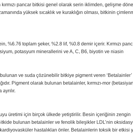
n kırmızı pancar bitkisi genel olarak serin iklimden, gelişme dö
zamanında yüksek sıcaklık ve kuraklığın olması, bitkinin çimlen
n, %6.76 toplam şeker, %2.8 lif, %0.8 demir içerir. Kırmızı panc
siyum, potasyum minerallerini ve A, C, B6, biyotin ve niasin
bulunan ve suda çözünebilir bitkiye pigment veren ‘Betalainler’
ıdır. Pigment olarak bulunan betalainler, kırmızı-mor (betasiyan
ayrılır.
 üretimi için birçok ülkede yetiştirilir. Besin içeriğinin zengin
itkide bulunan betalainler ve fenolik bileşikler LDL’nin oksida
diyovasküler hastalıkları önler. Betalainlerin toksik bir etkisi y