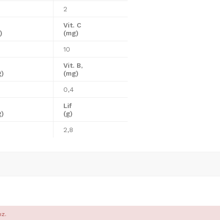
2
Vit. C
)
(mg)
10
Vit. B
³
g)
(mg)
0,4
Lif
g)
(g)
2,8
ız.