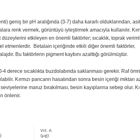
i) geniş bir pH aralığında (3-7) daha kararlı olduklarından, asit
alara renk vermek, görüntüyü iyleştirmek amacıyla kullanılır. Kır
üzeylerini etkileyen en önemli faktörler; sıcaklık, toprak verimli
l etmenlerdir. Betalain içeriğinde etkili diğer önemli faktörler,
jdır. Bu faktörlerin pigment kaybını azalttığı görülmüştür.
, 0-4 derece sıcaklıkta buzdolabında saklanması gerekir. Raf öm
bilir. Kırmızı pancarın hasatından sonra besin içeriği miktarı az
n seviyelerine maruz bırakılması, besin kayıplarına sebep olur. Kı
ı önlenir.
Vit. A
)
(µg)