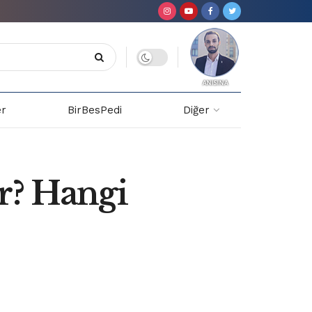
er
BirBesPedi
Diğer
r? Hangi