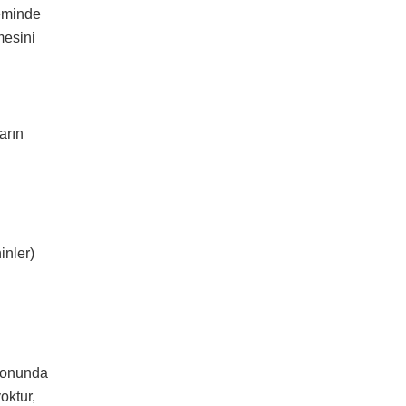
neminde
mesini
arın
inler)
syonunda
oktur,