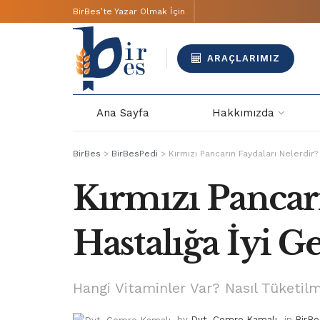
BirBes’te Yazar Olmak İçin
ARAÇLARIMIZ
Ana Sayfa
Hakkımızda
BirBes
>
BirBesPedi
>
Kırmızı Pancarın Faydaları Nelerdir? 
Kırmızı Pancar
Hastalığa İyi Ge
Hangi Vitaminler Var? Nasıl Tüketilm
by
Dyt. Cemre Kamalı
in
BirBe