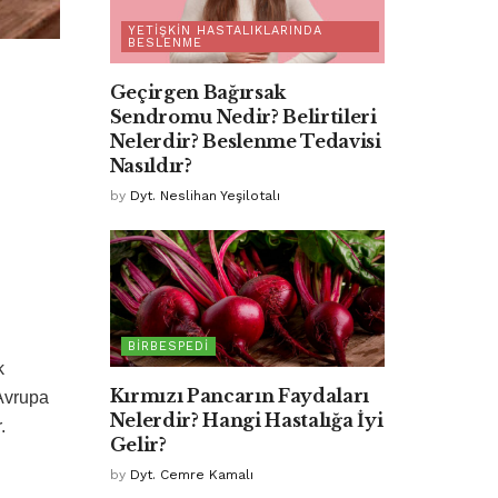
YETIŞKIN HASTALIKLARINDA
BESLENME
Geçirgen Bağırsak
Sendromu Nedir? Belirtileri
Nelerdir? Beslenme Tedavisi
Nasıldır?
by
Dyt. Neslihan Yeşilotalı
BIRBESPEDI
k
Kırmızı Pancarın Faydaları
 Avrupa
Nelerdir? Hangi Hastalığa İyi
.
Gelir?
by
Dyt. Cemre Kamalı