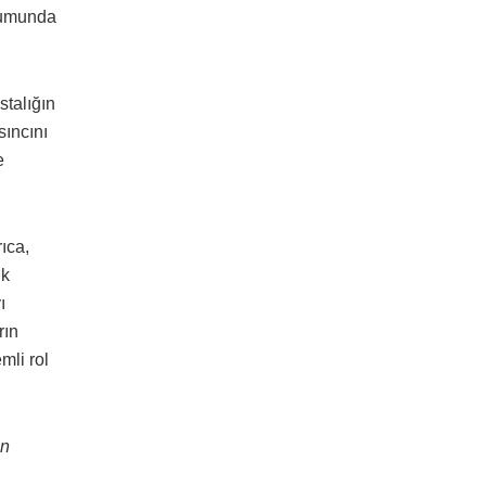
uşumunda
stalığın
sıncını
e
ıca,
ik
ı
rın
mli rol
ın