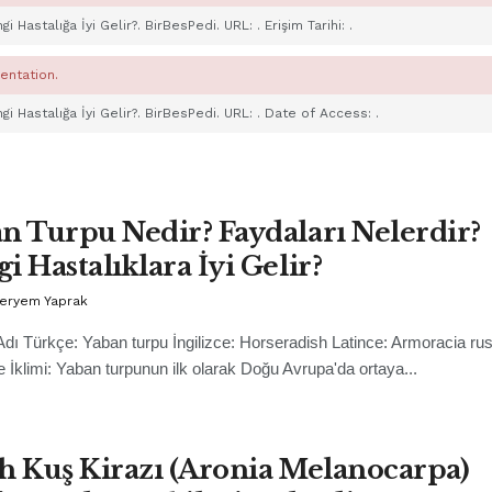
gi Hastalığa İyi Gelir?. BirBesPedi. URL:
. Erişim Tarihi:
.
entation.
gi Hastalığa İyi Gelir?. BirBesPedi. URL:
. Date of Access:
.
n Turpu Nedir? Faydaları Nelerdir?
i Hastalıklara İyi Gelir?
Meryem Yaprak
Adı Türkçe: Yaban turpu İngilizce: Horseradish Latince: Armoracia ru
e İklimi: Yaban turpunun ilk olarak Doğu Avrupa'da ortaya...
h Kuş Kirazı (Aronia Melanocarpa)