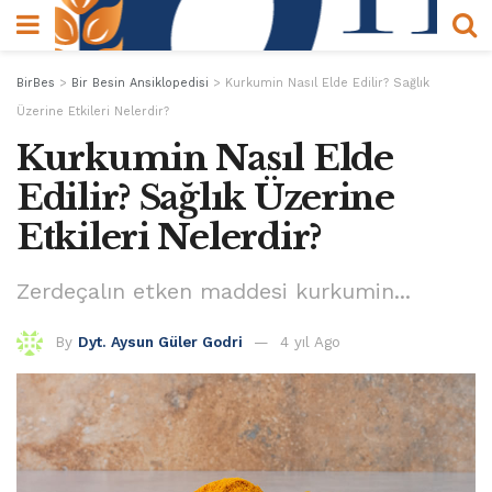
BirBes
>
Bir Besin Ansiklopedisi
>
Kurkumin Nasıl Elde Edilir? Sağlık
Üzerine Etkileri Nelerdir?
Kurkumin Nasıl Elde
Edilir? Sağlık Üzerine
Etkileri Nelerdir?
Zerdeçalın etken maddesi kurkumin...
By
Dyt. Aysun Güler Godri
4 yıl Ago