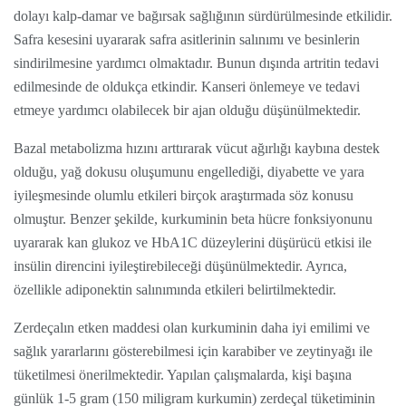
dolayı kalp-damar ve bağırsak sağlığının sürdürülmesinde etkilidir.
Safra kesesini uyararak safra asitlerinin salınımı ve besinlerin
sindirilmesine yardımcı olmaktadır. Bunun dışında artritin tedavi
edilmesinde de oldukça etkindir. Kanseri önlemeye ve tedavi
etmeye yardımcı olabilecek bir ajan olduğu düşünülmektedir.
Bazal metabolizma hızını arttırarak vücut ağırlığı kaybına destek
olduğu, yağ dokusu oluşumunu engellediği, diyabette ve yara
iyileşmesinde olumlu etkileri birçok araştırmada söz konusu
olmuştur. Benzer şekilde, kurkuminin beta hücre fonksiyonunu
uyararak kan glukoz ve HbA1C düzeylerini düşürücü etkisi ile
insülin direncini iyileştirebileceği düşünülmektedir. Ayrıca,
özellikle adiponektin salınımında etkileri belirtilmektedir.
Zerdeçalın etken maddesi olan kurkuminin daha iyi emilimi ve
sağlık yararlarını gösterebilmesi için karabiber ve zeytinyağı ile
tüketilmesi önerilmektedir. Yapılan çalışmalarda, kişi başına
günlük 1-5 gram (150 miligram kurkumin) zerdeçal tüketiminin