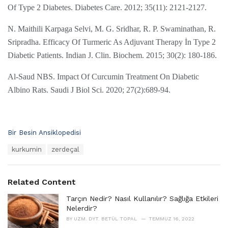
Of Type 2 Diabetes. Diabetes Care. 2012; 35(11): 2121-2127.
N. Maithili Karpaga Selvi, M. G. Sridhar, R. P. Swaminathan, R.
Sripradha. Efficacy Of Turmeric As Adjuvant Therapy İn Type 2
Diabetic Patients. Indian J. Clin. Biochem. 2015; 30(2): 180-186.
Al-Saud NBS. Impact Of Curcumin Treatment On Diabetic
Albino Rats. Saudi J Biol Sci. 2020; 27(2):689-94.
C
Bir Besin Ansiklopedisi
a
T
kurkumin
zerdeçal
t
a
e
g
g
s
o
Related Content
:
r
i
Tarçın Nedir? Nasıl Kullanılır? Sağlığa Etkileri
e
Nelerdir?
s
BY
UZM. DYT. BETÜL TOPAL
TEMMUZ 16, 2022
: