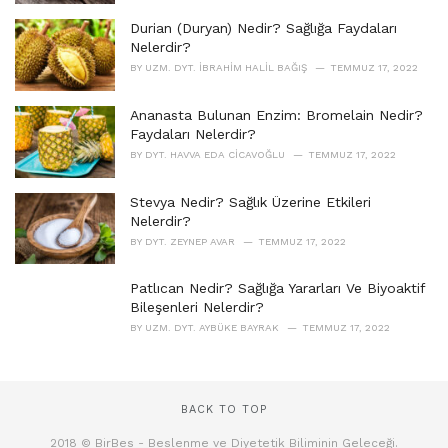
Durian (Duryan) Nedir? Sağlığa Faydaları
Nelerdir?
BY
UZM. DYT. İBRAHIM HALIL BAĞIŞ
TEMMUZ 17, 2022
Ananasta Bulunan Enzim: Bromelain Nedir?
Faydaları Nelerdir?
BY
DYT. HAVVA EDA CICAVOĞLU
TEMMUZ 17, 2022
Stevya Nedir? Sağlık Üzerine Etkileri
Nelerdir?
BY
DYT. ZEYNEP AVAR
TEMMUZ 17, 2022
Patlıcan Nedir? Sağlığa Yararları Ve Biyoaktif
Bileşenleri Nelerdir?
BY
UZM. DYT. AYBÜKE BAYRAK
TEMMUZ 17, 2022
BACK TO TOP
2018 © BirBes - Beslenme ve Diyetetik Biliminin Geleceği.