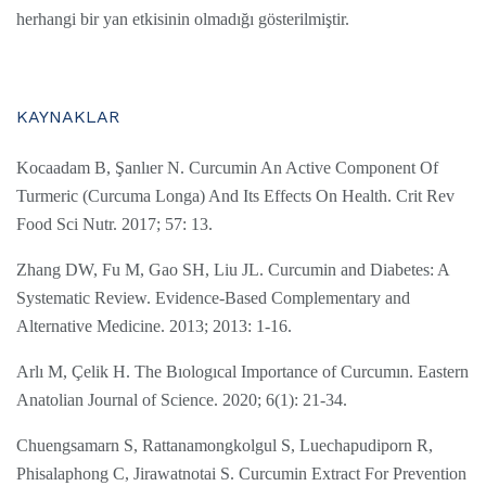
herhangi bir yan etkisinin olmadığı gösterilmiştir.
KAYNAKLAR
Kocaadam B, Şanlıer N. Curcumin An Active Component Of
Turmeric (Curcuma Longa) And Its Effects On Health. Crit Rev
Food Sci Nutr. 2017; 57: 13.
Zhang DW, Fu M, Gao SH, Liu JL. Curcumin and Diabetes: A
Systematic Review. Evidence-Based Complementary and
Alternative Medicine. 2013; 2013: 1-16.
Arlı M, Çelik H. The Bıologıcal Importance of Curcumın. Eastern
Anatolian Journal of Science. 2020; 6(1): 21-34.
Chuengsamarn S, Rattanamongkolgul S, Luechapudiporn R,
Phisalaphong C, Jirawatnotai S. Curcumin Extract For Prevention