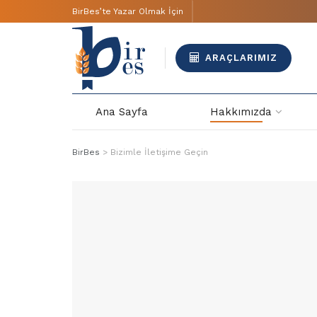
BirBes’te Yazar Olmak İçin
ARAÇLARIMIZ
Ana Sayfa
Hakkımızda
BirBes
>
Bizimle İletişime Geçin