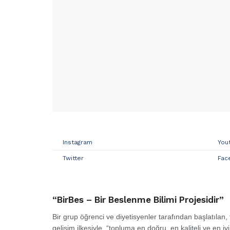
Instagram
You
Twitter
Fac
“BirBes – Bir Beslenme Bilimi Projesidir”
Bir grup öğrenci ve diyetisyenler tarafından başlatıla
gelişim ilkesiyle, “topluma en doğru, en kaliteli ve en i