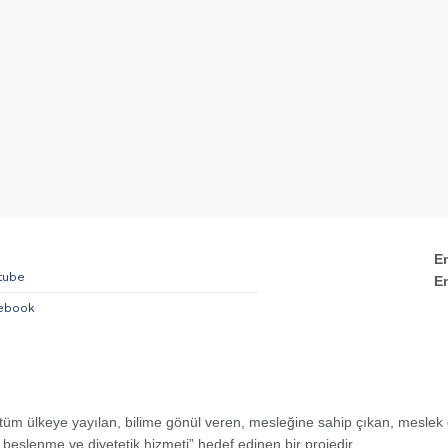
E
tube
E
ebook
n, tüm ülkeye yayılan, bilime gönül veren, mesleğine sahip çıkan, mesle
yi beslenme ve diyetetik hizmeti” hedef edinen bir projedir.