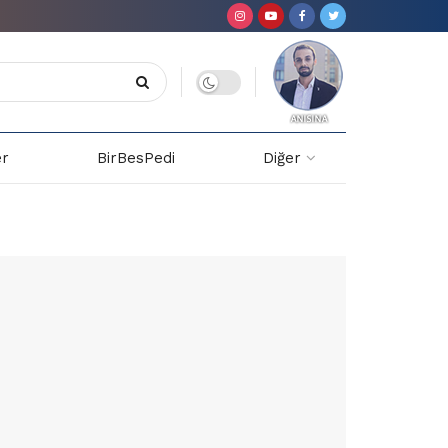
er
BirBesPedi
Diğer