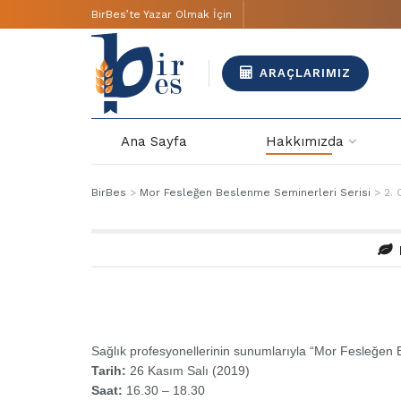
BirBes’te Yazar Olmak İçin
ARAÇLARIMIZ
Ana Sayfa
Hakkımızda
BirBes
>
Mor Fesleğen Beslenme Seminerleri Serisi
>
2. 
Sağlık profesyonellerinin sunumlarıyla “Mor Fesleğen B
Tarih:
26 Kasım Salı (2019)
Saat:
16.30 – 18.30