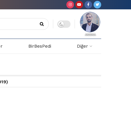
er
BirBesPedi
Diğer
019)