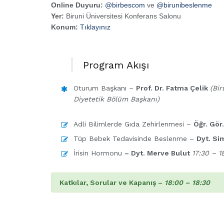
Online Duyuru:
@birbescom
ve
@birunibeslenme
Yer:
Biruni Üniversitesi Konferans Salonu
Konum:
Tıklayınız
Program Akışı
Oturum Başkanı –
Prof. Dr. Fatma Çelik
(Bir
Diyetetik Bölüm Başkanı)
Adli Bilimlerde Gıda Zehirlenmesi –
Öğr. Gör
Tüp Bebek Tedavisinde Beslenme –
Dyt. S
İrisin Hormonu
– Dyt. Merve Bulut
17:30 – 1
Katkılar, Sorular ve Kapanış –
18:00 – 18:30