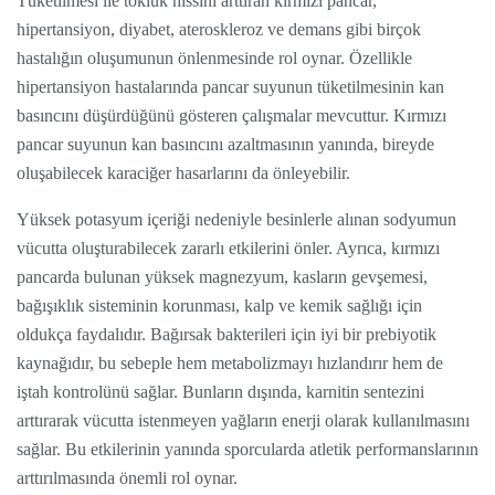
Tüketilmesi ile tokluk hissini arttıran kırmızı pancar,
hipertansiyon, diyabet, ateroskleroz ve demans gibi birçok
hastalığın oluşumunun önlenmesinde rol oynar. Özellikle
hipertansiyon hastalarında pancar suyunun tüketilmesinin kan
basıncını düşürdüğünü gösteren çalışmalar mevcuttur. Kırmızı
pancar suyunun kan basıncını azaltmasının yanında, bireyde
oluşabilecek karaciğer hasarlarını da önleyebilir.
Yüksek potasyum içeriği nedeniyle besinlerle alınan sodyumun
vücutta oluşturabilecek zararlı etkilerini önler. Ayrıca, kırmızı
pancarda bulunan yüksek magnezyum, kasların gevşemesi,
bağışıklık sisteminin korunması, kalp ve kemik sağlığı için
oldukça faydalıdır. Bağırsak bakterileri için iyi bir prebiyotik
kaynağıdır, bu sebeple hem metabolizmayı hızlandırır hem de
iştah kontrolünü sağlar. Bunların dışında, karnitin sentezini
arttırarak vücutta istenmeyen yağların enerji olarak kullanılmasını
sağlar. Bu etkilerinin yanında sporcularda atletik performanslarının
arttırılmasında önemli rol oynar.