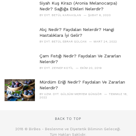
Siyah Kuş Kirazı (Aronia Melanocarpa)
Nedir? Sağlığa Etkileri Nelerdir?
BY
DYT. BETÜL KARAASLAN
ŞUBAT 6, 2020
Alıç Nedir? Faydaları Nelerdir? Hangi
Hastalıklara İyi Gelir?
BY
DYT. BETÜL EBRAR GÜLCAN
MART 24, 2022
Çam Fıstığı Nedir? Faydaları Ve Zararları
Nelerdir?
BY
DYT. ZEYNEP KOTIL
EKIM 20, 2019
Mürdüm Eriği Nedir? Faydaları Ve Zararları
Nelerdir?
BY
UZM. DYT. GÜLSÜM MERYEM GÜNGÖR
TEMMUZ 18,
2022
BACK TO TOP
2018 © BirBes - Beslenme ve Diyetetik Biliminin Geleceği.
Tüm Hakları Saklıdır.