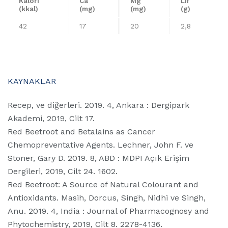
Kalori
Ca
Mg
Lif
(kkal)
(mg)
(mg)
(g)
42
17
20
2,8
KAYNAKLAR
Recep, ve diğerleri. 2019. 4, Ankara : Dergipark
Akademi, 2019, Cilt 17.
Red Beetroot and Betalains as Cancer
Chemopreventative Agents. Lechner, John F. ve
Stoner, Gary D. 2019. 8, ABD : MDPI Açık Erişim
Dergileri, 2019, Cilt 24. 1602.
Red Beetroot: A Source of Natural Colourant and
Antioxidants. Masih, Dorcus, Singh, Nidhi ve Singh,
Anu. 2019. 4, India : Journal of Pharmacognosy and
Phytochemistry, 2019, Cilt 8. 2278-4136.