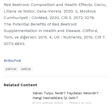
Red Beetroot: Composition and Health Effects. Ceclu,
Liliana ve Nistor, Oana-Viorela. 2020. 2, Moldova
Cumhuriyeti : ClinMed, 2020, Cilt 5. 2572-3278.
The Potential Benefits of Red Beetroot
Supplementation in Health and Disease. Clifford,
Tom, ve diğerleri. 2015. 4, UK : Nutrients, 2015, Cilt 7.
2072-6643.
C
BirBesPedi
a
T
pancar
sebze
t
a
e
g
g
s
o
Related Content
:
r
i
Yaban Turpu Nedir? Faydaları Nelerdir?
e
Hangi Hastalıklara İyi Gelir?
s
BY
DYT. MERYEM YAPRAK
TEMMUZ 16, 2022
: