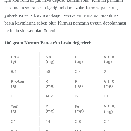
için kontrollü soğuk hava deposu kullanılabilir. Kırmızı pancarın
hasatından sonra besin içeriği miktarı azalır. Kırmızı pancarın,
yüksek ısı ve ışık ayrıca oksijen seviyelerine maruz bırakılması,
besin kayıplarına sebep olur. Kırmızı pancarın uygun depolanması
ile bu besin kayıpları önlenir.
100 gram Kırmızı Pancar’ın besin değerleri:
CHO
Na
I
Vit. A
(g)
(mg)
(µg)
(µg)
8,4
58
0,4
2
Protein
K
F
Vit. C
(g)
(mg)
(µg)
(mg)
1,6
407
12
10
Vit. B
Yağ
P
Fe
³
(g)
(mg)
(mg)
(mg)
0,1
44
0,8
0,4