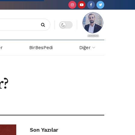
er
BirBesPedi
Diğer
r?
Son Yazılar