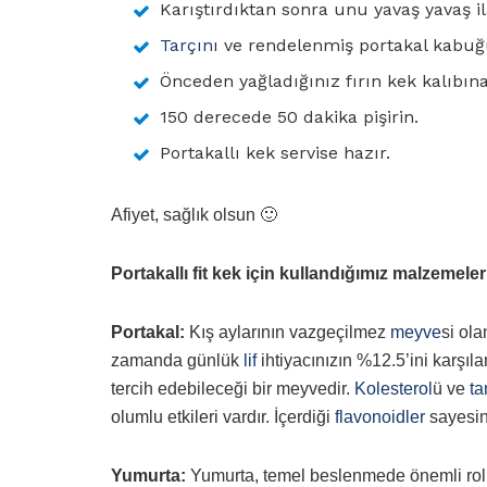
Karıştırdıktan sonra unu yavaş yavaş i
Tarçın
ı ve rendelenmiş portakal kabu
Önceden yağladığınız fırın kek kalıbına
150 derecede 50 dakika pişirin.
Portakallı kek servise hazır.
Afiyet, sağlık olsun 🙂
Portakallı fit kek için kullandığımız malzemele
Portakal:
Kış aylarının vazgeçilmez
meyve
si ola
zamanda günlük
lif
ihtiyacınızın %12.5’ini karşılar
tercih edebileceği bir meyvedir.
Kolesterol
ü ve
ta
olumlu etkileri vardır. İçerdiği
flavonoidler
sayesi
Yumurta:
Yumurta, temel beslenmede önemli ro