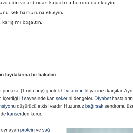
lave edin ve ardından kabartma tozunu da ekleyin.
ğunu kek hamuruna ekleyin.
 karışımı boşaltın.
rin faydalarına bir bakalım…
n portakal (1 orta boy) günlük
C vitamini
ihtiyacınızı karşılar. Ayn
. İçerdiği
lif
sayesinde kan
şeker
ini dengeler.
Diyabet
hastaların
nsiyon
u düşürücü etkisi vardır. Huzursuz
bağırsak
sendromu üze
nde
kanser
den korur.
l oynayan
protein
ve
yağ