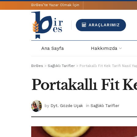
BirBes’te Yazar Olmak İçin
ARAÇLARIMIZ
Ana Sayfa
Hakkımızda
BirBes
>
Sağlıklı Tarifler
>
Portakallı Fit Kek Tarifi Nasıl Yap
Portakallı Fit K
by
Dyt. Gözde Uçak
in
Sağlıklı Tarifler