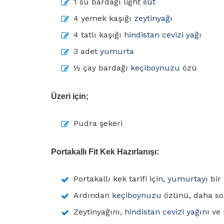
1 su bardağı light
süt
4 yemek kaşığı
zeytinyağı
4 tatlı kaşığı
hindistan cevizi yağı
3 adet
yumurta
½ çay bardağı
keçiboynuzu
özü
Üzeri için;
Pudra şekeri
Portakallı Fit Kek Hazırlanışı:
Portakallı kek tarifi için,
yumurta
yı bi
Ardından
keçiboynuzu
özünü, daha s
Zeytinyağını,
hindistan cevizi yağı
nı ve