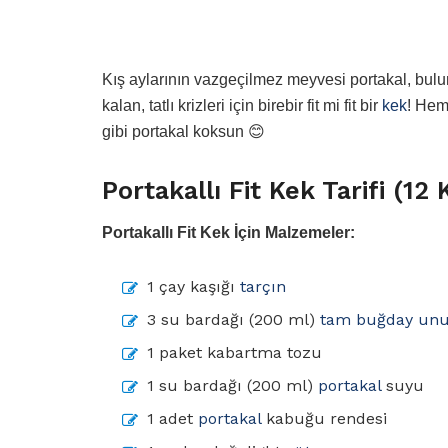
Kış aylarının vazgeçilmez meyvesi portakal, bul
kalan, tatlı krizleri için birebir fit mi fit bir
kek
! Hem
gibi portakal koksun 😊
Portakallı Fit Kek Tarifi (12 K
Portakallı Fit Kek İçin Malzemeler:
1 çay kaşığı
tarçın
3 su bardağı (200 ml)
tam buğday un
1 paket kabartma tozu
1 su bardağı (200 ml)
portakal
suyu
1 adet
portakal
kabuğu rendesi