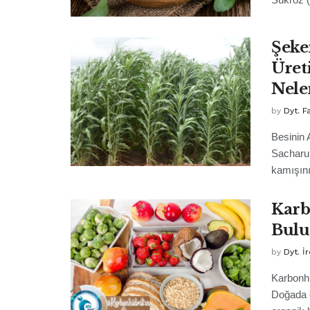
Şeke
Üret
Nele
by
Dyt. 
Besinin 
Sacharum
kamışının
Karb
Bulu
by
Dyt. İ
Karbonhid
Doğada e