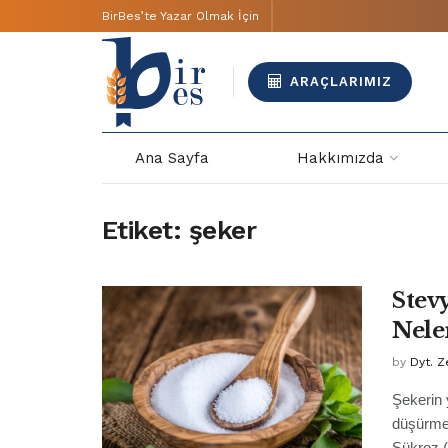
BirBes’te Yazar Olmak İçin
ARAÇLARIMIZ
Ana Sayfa
Hakkımızda
Etiket:
şeker
Stev
Nele
by
Dyt. 
Şekerin 
düşürmek
Sükroz (