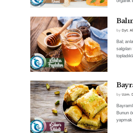
organik b
Balı
by
Dyt. A
Bal; arıl
salgıları
topladıkl
Bayr
by
Uzm. 
Bayramlar
Bunun ö
yapmak .