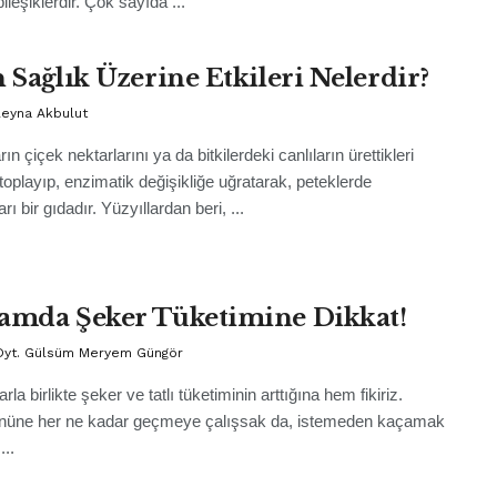
ileşiklerdir. Çok sayıda ...
n Sağlık Üzerine Etkileri Nelerdir?
leyna Akbulut
arın çiçek nektarlarını ya da bitkilerdeki canlıların ürettikleri
 toplayıp, enzimatik değişikliğe uğratarak, peteklerde
arı bir gıdadır. Yüzyıllardan beri, ...
amda Şeker Tüketimine Dikkat!
Dyt. Gülsüm Meryem Güngör
la birlikte şeker ve tatlı tüketiminin arttığına hem fikiriz.
nüne her ne kadar geçmeye çalışsak da, istemeden kaçamak
..