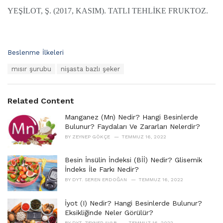
YEŞİLOT, Ş. (2017, KASIM). TATLI TEHLİKE FRUKTOZ.
C
Beslenme İlkeleri
a
T
mısır şurubu
nişasta bazlı şeker
t
a
e
g
g
s
o
Related Content
:
r
i
Manganez (Mn) Nedir? Hangi Besinlerde
e
Bulunur? Faydaları Ve Zararları Nelerdir?
s
BY
ZEYNEP GÖKÇE
TEMMUZ 16, 2022
:
Besin İnsülin İndeksi (Bİİ) Nedir? Glisemik
İndeks İle Farkı Nedir?
BY
DYT. SEREN ERDOĞAN
TEMMUZ 16, 2022
İyot (I) Nedir? Hangi Besinlerde Bulunur?
Eksikliğinde Neler Görülür?
BY
DYT. ZEYNEP AVAR
TEMMUZ 16, 2022