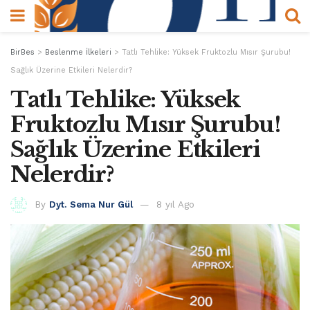
BirBes
>
Beslenme İlkeleri
>
Tatlı Tehlike: Yüksek Fruktozlu Mısır Şurubu!
Sağlık Üzerine Etkileri Nelerdir?
Tatlı Tehlike: Yüksek
Fruktozlu Mısır Şurubu!
Sağlık Üzerine Etkileri
Nelerdir?
By
Dyt. Sema Nur Gül
8 yıl Ago