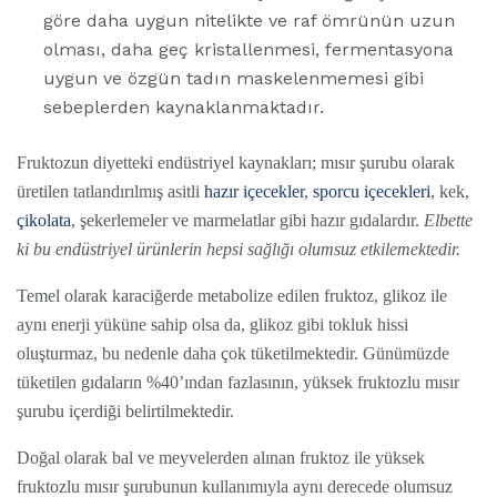
göre daha uygun nitelikte ve raf ömrünün uzun
olması, daha geç kristallenmesi, fermentasyona
uygun ve özgün tadın maskelenmemesi gibi
sebeplerden kaynaklanmaktadır.
Fruktozun diyetteki endüstriyel kaynakları; mısır şurubu olarak
üretilen tatlandırılmış asitli
hazır içecekler
,
sporcu içecekleri
, kek,
çikolata
, şekerlemeler ve marmelatlar gibi hazır gıdalardır.
Elbette
ki bu endüstriyel ürünlerin hepsi sağlığı olumsuz etkilemektedir.
Temel olarak karaciğerde metabolize edilen fruktoz, glikoz ile
aynı enerji yüküne sahip olsa da, glikoz gibi tokluk hissi
oluşturmaz, bu nedenle daha çok tüketilmektedir. Günümüzde
tüketilen gıdaların %40’ından fazlasının, yüksek fruktozlu mısır
şurubu içerdiği belirtilmektedir.
Doğal olarak bal ve meyvelerden alınan fruktoz ile yüksek
fruktozlu mısır şurubunun kullanımıyla aynı derecede olumsuz