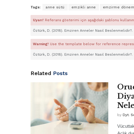
Tags:
anne sütü
emzikli anne
emzirme dönem
Uyarı!
Referans gösterimi için aşağıdaki şablonu kullanın
Öztürk, D. (2018). Emziren Anneler Nasıl Beslenmelidir?.
Warning!
Use the template below for reference repres
Öztürk, D. (2018). Emziren Anneler Nasıl Beslenmelidir?.
Related
Posts
Oruc
Diya
Nele
by
Dyt. S
Vücuttak
Açlık du