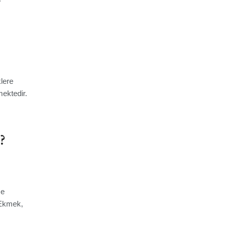
lere
mektedir.
?
me
. Ekmek,