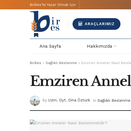
BirBes’te Yazar Olmak İçin
ARAÇLARIMIZ
Ana Sayfa
Hakkımızda
BirBes
>
Sağlıklı Beslenme
>
Emziren Anneler Nasıl Besle
Emziren Annele
by
Uzm. Dyt. Dina Öztürk
in
Sağlıklı Beslenme