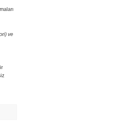
amaları
ori) ve
ir
siz