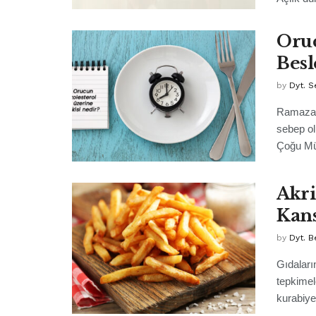
Oruc
Besl
by
Dyt. S
Ramazan 
sebep ol
Çoğu Mü
Akri
Kans
by
Dyt. B
Gıdalar
tepkimel
kurabiye,