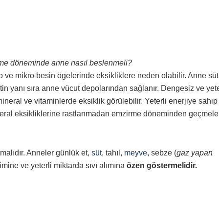
me döneminde anne nasıl beslenmeli?
o ve mikro besin ögelerinde eksikliklere neden olabilir. Anne sü
etin yanı sıra anne vücut depolarından sağlanır. Dengesiz ve yet
eral ve vitaminlerde eksiklik görülebilir. Yeterli enerjiye sahip
eral eksikliklerine rastlanmadan emzirme döneminden geçmele
lmalıdır. Anneler günlük et,
süt
, tahıl,
meyve
, sebze (
gaz yapan
timine ve yeterli miktarda sıvı alımına
özen göstermelidir.