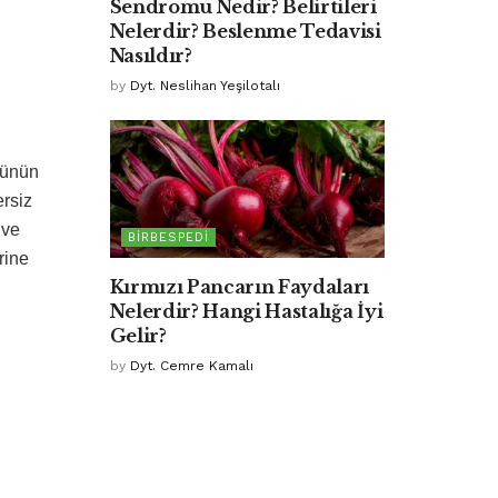
Sendromu Nedir? Belirtileri
Nelerdir? Beslenme Tedavisi
Nasıldır?
by
Dyt. Neslihan Yeşilotalı
tünün
ersiz
 ve
BIRBESPEDI
rine
Kırmızı Pancarın Faydaları
Nelerdir? Hangi Hastalığa İyi
Gelir?
by
Dyt. Cemre Kamalı