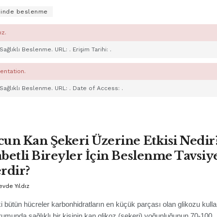
inde beslenme
ız.
 Sağlıklı Beslenme. URL:
. Erişim Tarihi:
.
entation.
 Sağlıklı Beslenme. URL:
. Date of Access:
.
un Kan Şekeri Üzerine Etkisi Nedir
betli Bireyler İçin Beslenme Tavsiy
rdir?
evde Yıldız
i bütün hücreler karbonhidratların en küçük parçası olan glikozu kullan
rumunda sağlıklı bir kişinin kan glikoz (şekeri) yoğunluğunun 70-100..