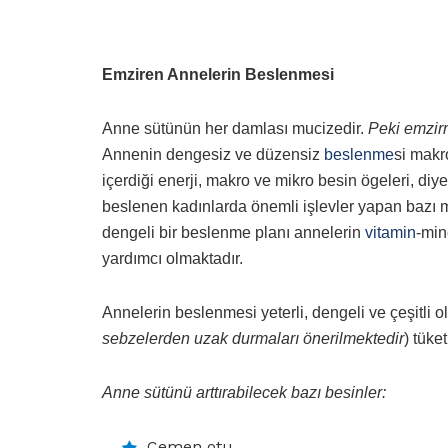
Emziren Annelerin Beslenmesi
Anne sütünün her damlası mucizedir.
Peki emzir
Annenin dengesiz ve düzensiz
beslenme
si makr
içerdiği enerji, makro ve mikro besin ögeleri, diy
beslenen kadınlarda önemli işlevler yapan bazı min
dengeli bir beslenme planı annelerin
vitamin
-min
yardımcı olmaktadır.
Annelerin beslenmesi yeterli, dengeli ve çeşitli o
sebzelerden uzak durmaları önerilmektedir
) tüke
Anne sütünü arttırabilecek bazı besinler:
Çemen otu