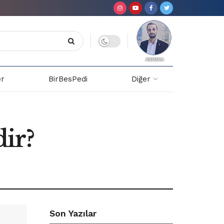
er
BirBesPedi
Diğer
ir?
Son Yazılar