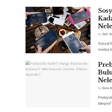
Sosy
Kada
Nele
by
Dyt. S
Sosyal M
medya kay
Preb
Bulu
Nele
by
Esra 
Prebiyot
bileşeni“