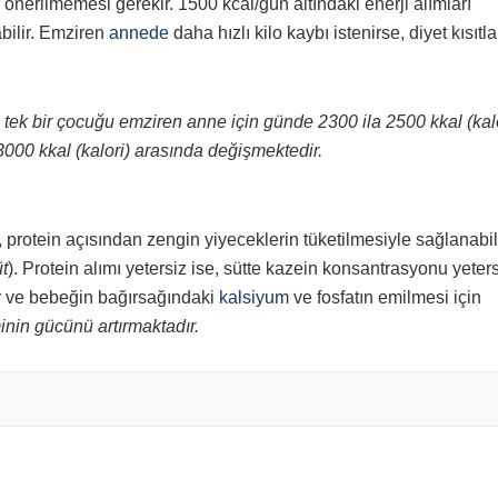
 önerilmemesi gerekir. 1500 kcal/gün altındaki enerji alımları
ilir. Emziren
annede
daha hızlı kilo kaybı istenirse, diyet kısıtl
, tek bir çocuğu emziren anne için günde 2300 ila 2500 kkal (kal
000 kkal (kalori) arasında değişmektedir.
 protein açısından zengin yiyeceklerin tüketilmesiyle sağlanabil
üt
). Protein alımı yetersiz ise, sütte kazein konsantrasyonu yeter
dir ve bebeğin bağırsağındaki
kalsiyum
ve fosfatın emilmesi için
nin gücünü artırmaktadır.