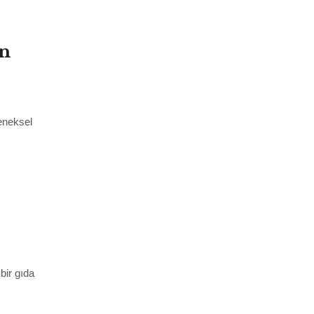
en
eneksel
bir gıda