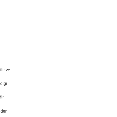
lir ve
u
dığı
ir.
l’den