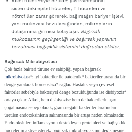
Alkol tüketimiyle birlikte; gastrointestinal
sistemdeki epitel hücreler, T hücreleri ve
nötrofiller zarar görerek, bağırsağın bariyer işlevi,
yani mukozası bozulacağından, mikropların
dolaşımına girmesi kolaylaşır.
Bağırsak
mukozasının geçirgenliği ve bağırsak yapısının
bozulması bağışıklık sistemini doğrudan etkiler.
Bağırsak Mikrobiyotası
Çok fazla bakteri türüne ev sahipliği yapan bağırsak
mikrobiyota
sı*; iyi bakteriler ile patojenik* bakteriler arasında bir
denge yaratarak homeostazı* sağlar. Hastalık veya çevresel
faktörler sebebiyle bakteriyel denge bozulduğunda ise disbiyozis*
ortaya çıkar. Alkol, hem disbiyozise hem de bakterilerin aşırı
çoğalmasına sebep olarak; gram-negatif bakteriler tarafından
üretilen endotoksinlerin salınmasında bir artışa neden olmaktadır.
Endotoksinler; inflamasyonu destekleyen proteinleri ve bağışıklık
hücrelerini aktive ederek, bağırsak mikrobiyotasının değişmesine