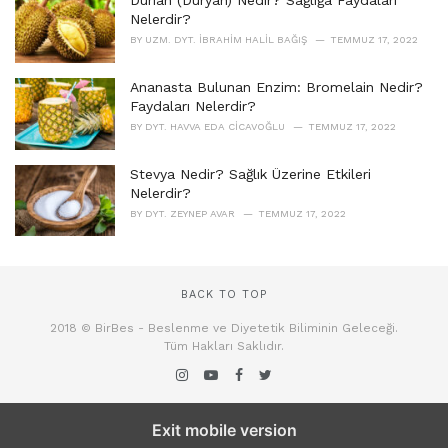
Durian (Duryan) Nedir? Sağlığa Faydaları
Nelerdir?
BY
UZM. DYT. İBRAHIM HALIL BAĞIŞ
TEMMUZ 17, 2022
Ananasta Bulunan Enzim: Bromelain Nedir?
Faydaları Nelerdir?
BY
DYT. HAVVA EDA CICAVOĞLU
TEMMUZ 17, 2022
Stevya Nedir? Sağlık Üzerine Etkileri
Nelerdir?
BY
DYT. ZEYNEP AVAR
TEMMUZ 17, 2022
BACK TO TOP
2018 © BirBes - Beslenme ve Diyetetik Biliminin Geleceği.
Tüm Hakları Saklıdır.
Exit mobile version