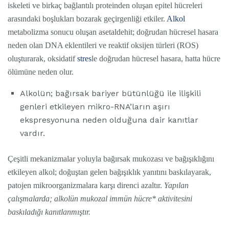
iskeleti ve birkaç bağlantılı proteinden oluşan epitel hücreleri
arasındaki boşlukları bozarak geçirgenliği etkiler.
Alkol
metabolizma sonucu oluşan asetaldehit; doğrudan hücresel hasara
neden olan DNA eklentileri ve reaktif oksijen türleri (ROS)
oluşturarak, oksidatif
stres
le doğrudan hücresel hasara, hatta hücre
ölümüne neden olur.
Alkolün; bağırsak bariyer bütünlüğü ile ilişkili
genleri etkileyen mikro-RNA’ların aşırı
ekspresyonuna neden olduğuna dair kanıtlar
vardır.
Çeşitli mekanizmalar yoluyla bağırsak mukozası ve bağışıklığını
etkileyen alkol; doğuştan gelen bağışıklık yanıtını baskılayarak,
patojen mikroorganizmalara karşı direnci azaltır.
Yapılan
çalışmalarda; alkolün mukozal immün hücre* aktivitesini
baskıladığı kanıtlanmıştır.