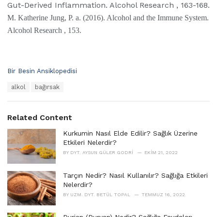
Gut-Derived Inflammation. Alcohol Research , 163-168.
M. Katherine Jung, P. a. (2016). Alcohol and the Immune System.
Alcohol Research , 153.
C
Bir Besin Ansiklopedisi
a
T
alkol
bağırsak
t
a
e
g
g
s
o
Related Content
:
r
i
Kurkumin Nasıl Elde Edilir? Sağlık Üzerine
e
Etkileri Nelerdir?
s
BY
DYT. AYSUN GÜLER GODRI
EKIM 21, 2022
:
Tarçın Nedir? Nasıl Kullanılır? Sağlığa Etkileri
Nelerdir?
BY
UZM. DYT. BETÜL TOPAL
TEMMUZ 16, 2022