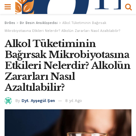
BirBes
>
Bir Besin Ansiklopedisi
>
Alkol Tüketiminin Bağırsak
Mikrobiyotasına Etkileri Nelerdir? Alkolün Zararları Nasıl Azaltılabilir?
Alkol Tüketiminin
Bağırsak Mikrobiyotasına
Etkileri Nelerdir? Alkolün
Zararları Nasıl
Azaltılabilir?
By
Dyt. Ayşegül Şen
8 yıl Ago