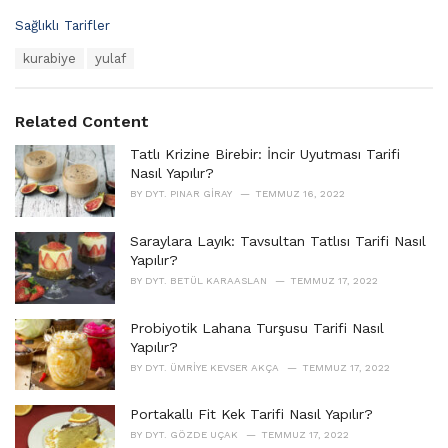
C
Sağlıklı Tarifler
a
T
kurabiye
yulaf
t
a
e
g
g
s
o
Related Content
:
r
i
Tatlı Krizine Birebir: İncir Uyutması Tarifi
e
Nasıl Yapılır?
s
BY
DYT. PINAR GIRAY
TEMMUZ 16, 2022
:
Saraylara Layık: Tavsultan Tatlısı Tarifi Nasıl
Yapılır?
BY
DYT. BETÜL KARAASLAN
TEMMUZ 17, 2022
Probiyotik Lahana Turşusu Tarifi Nasıl
Yapılır?
BY
DYT. ÜMRIYE KEVSER AKÇA
TEMMUZ 17, 2022
Portakallı Fit Kek Tarifi Nasıl Yapılır?
BY
DYT. GÖZDE UÇAK
TEMMUZ 17, 2022