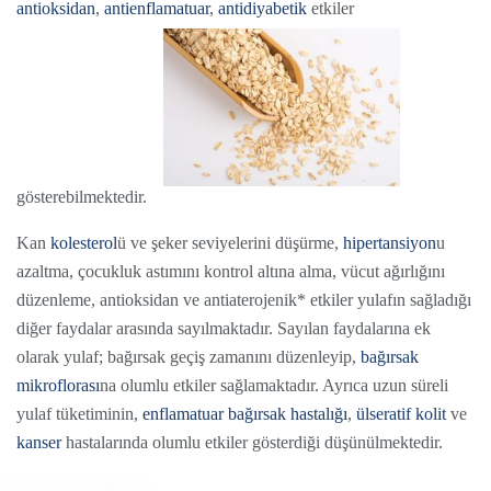
antioksidan
,
antienflamatuar
,
antidiyabetik
etkiler
gösterebilmektedir.
Kan
kolesterol
ü ve şeker seviyelerini düşürme,
hipertansiyon
u
azaltma, çocukluk astımını kontrol altına alma, vücut ağırlığını
düzenleme, antioksidan ve antiaterojenik* etkiler yulafın sağladığı
diğer faydalar arasında sayılmaktadır. Sayılan faydalarına ek
olarak yulaf; bağırsak geçiş zamanını düzenleyip,
bağırsak
mikroflorası
na olumlu etkiler sağlamaktadır. Ayrıca uzun süreli
yulaf tüketiminin,
enflamatuar bağırsak hastalığı
,
ülseratif kolit
ve
kanser
hastalarında olumlu etkiler gösterdiği düşünülmektedir.