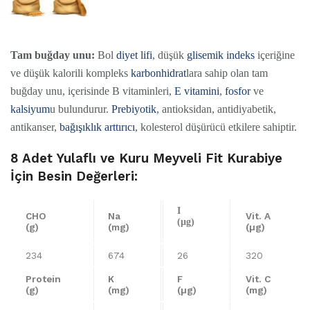
Tam buğday unu:
Bol
diyet lifi
, düşük
glisemik indeks
içeriğine
ve düşük kalorili kompleks
karbonhidrat
lara sahip olan tam
buğday unu, içerisinde B vitaminleri,
E vitamini
,
fosfor
ve
kalsiyum
u bulundurur.
Prebiyotik
, antioksidan, antidiyabetik,
antikanser,
bağışıklık arttırıcı
, kolesterol düşürücü etkilere sahiptir.
8 Adet Yulaflı ve Kuru Meyveli Fit Kurabiye
İçin Besin Değerleri:
I
CHO
Na
Vit. A
(µg)
(g)
(mg)
(µg)
234
674
26
320
Protein
K
F
Vit. C
(g)
(mg)
(µg)
(mg)