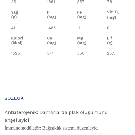
45
1861
357
78
Vit. B
Yağ
P
Fe
³
(g)
(mg)
(mg)
(mg)
41
1465
11
8
Kalori
Ca
Mg
Lif
(kkal)
(mg)
(mg)
(g)
1525
374
350
25,5
SÖZLÜK
Antiaterojenik: Damarlarda plak oluşumunu
engelleyici
İmmünomodülatör: Bağışıklık sistemi düzenleyici