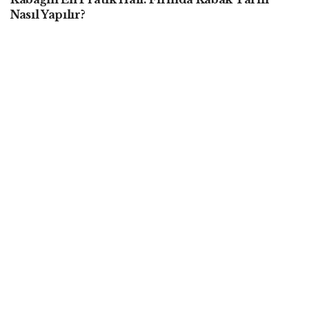
Nasıl Yapılır?
Son Yazılar
BIR BESIN ANSIKLOPEDISI
Kurkumin Nasıl Elde Edilir? Sağlık Üzerine
Etkileri Nelerdir?