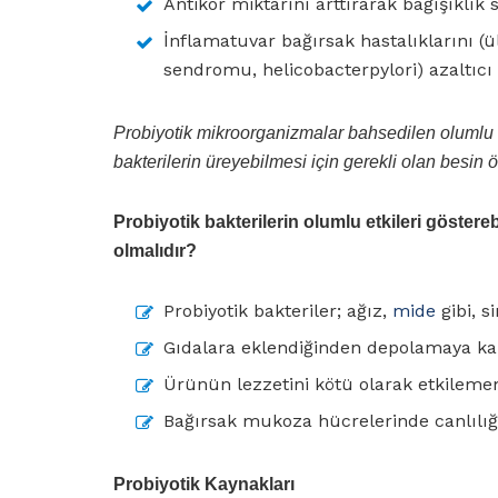
Antikor miktarını arttırarak bağışıklık s
İnflamatuvar bağırsak hastalıklarını (üls
sendromu, helicobacterpylori) azaltıcı e
Probiyotik mikroorganizmalar bahsedilen olumlu e
bakterilerin üreyebilmesi için gerekli olan besin ö
Probiyotik bakterilerin olumlu etkileri göstereb
olmalıdır?
Probiyotik bakteriler; ağız,
mide
gibi, s
Gıdalara eklendiğinden depolamaya karş
Ürünün lezzetini kötü olarak etkilemem
Bağırsak mukoza hücrelerinde canlılığı
Probiyotik Kaynakları