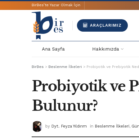
BirBes’te Yazar Olmak İçin
ARAÇLARIMIZ
Ana Sayfa
Hakkımızda
BirBes
>
Beslenme İlkeleri
>
Probiyotik ve Prebiyotik Ned
Probiyotik ve 
Bulunur?
by
Dyt. Feyza Yıldırım
in
Beslenme İlkeleri
,
Gün