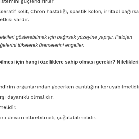
istemini güçlendirirler.
eratif kolit, Chron hastalığı, spastik kolon, irritabl bağırs
tkisi vardır.
tkileri gösterebilmek için bağırsak yüzeyine yapışır. Patojen
ğelerini tüketerek üremelerini engeller.
ilmesi için hangi özelliklere sahip olması gerekir? Nitelikleri
indirim organlarından geçerken canlılığını koruyabilmelidir
ı dayanıklı olmalıdır.
elidir.
nı devam ettirebilmeli, çoğalabilmelidir.