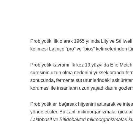
Probiyotik, ilk olarak 1965 yılında Lily ve Stillwe
kelimesi Latince “pro” ve “bios” kelimelerinden türe
Probiyotik kavramı ilk kez 19.yüzyılda Elie Metchi
süresinin uzun olma nedenini yüksek oranda ferm
sonucunda, fermente süt ürünlerindeki asit ürete
koruması ile insanların uzun yaşadıklarını gözlem
Probiyotikler, bağırsak hijyenini arttırarak ve inte
yönde etkiler. Bu canlı mikroorganizmalar gıdalar
Laktobasil ve Bifidobakteri mikroorganizmaları kul