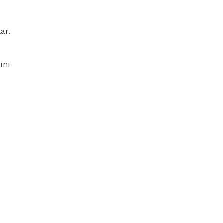
ar.
ını