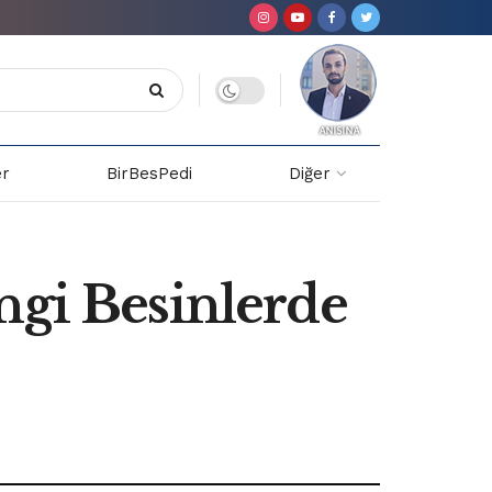
er
BirBesPedi
Diğer
ngi Besinlerde