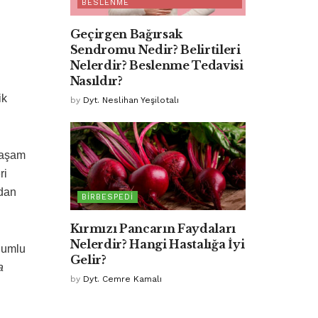
BESLENME
Geçirgen Bağırsak
Sendromu Nedir? Belirtileri
Nelerdir? Beslenme Tedavisi
Nasıldır?
ik
by
Dyt. Neslihan Yeşilotalı
 yaşam
ri
rdan
BIRBESPEDI
Kırmızı Pancarın Faydaları
Nelerdir? Hangi Hastalığa İyi
olumlu
Gelir?
a
by
Dyt. Cemre Kamalı