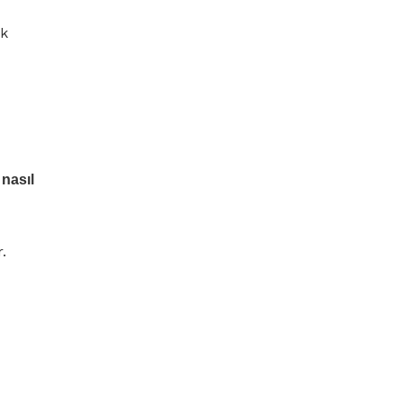
ak
 nasıl
.