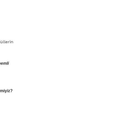
üllerin
nemli
 miyiz?