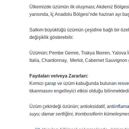
Ülkemizde üzümün ilk oluşması; Akdeniz Bölgesi’
yarısında, İç Anadolu Bölgesi’nde haziran ayı ba
Salkım büyüklüğü üzümün çeşidine bağlı bir özellik
değişiklik gösterebilir.
Üzümün; Pembe Gemre, Trakya İlkeren, Yalova İnc
Italia, Chardonnay, Merlot, Cabernet Sauvignon gibi
Faydaları ve/veya Zararları:
Kırmızı
şarap
ve üzüm kabuğunda bulunan
resve
tıkanmasını engelleyici etkisi olduğu bilinmektedi
Üzüm çekirdeği özünün; antioksidatif,
antiinflam
suyu; damar sertliğini, trombositlerin kümeleşme