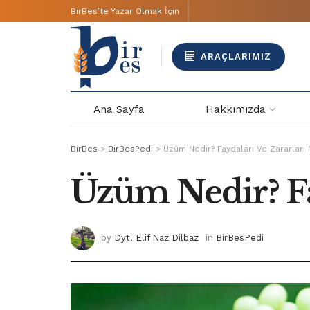
BirBes’te Yazar Olmak İçin
ARAÇLARIMIZ
Ana Sayfa
Hakkımızda
BirBes
>
BirBesPedi
>
Üzüm Nedir? Faydaları Ve Zararları 
Üzüm Nedir? Fay
by
Dyt. Elif Naz Dilbaz
in
BirBesPedi