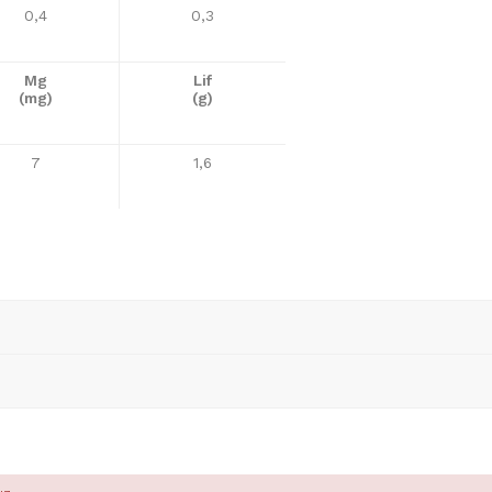
0,4
0,3
Mg
Lif
(mg)
(g)
7
1,6