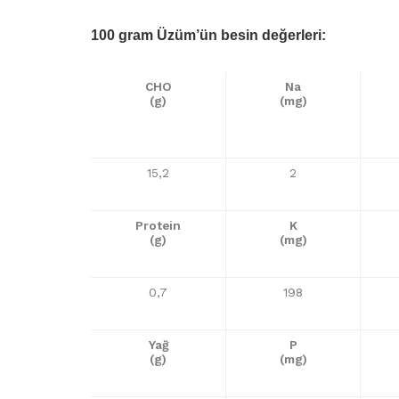
100 gram Üzüm’ün besin değerleri:
CHO
Na
(g)
(mg)
15,2
2
Protein
K
(g)
(mg)
0,7
198
Yağ
P
(g)
(mg)