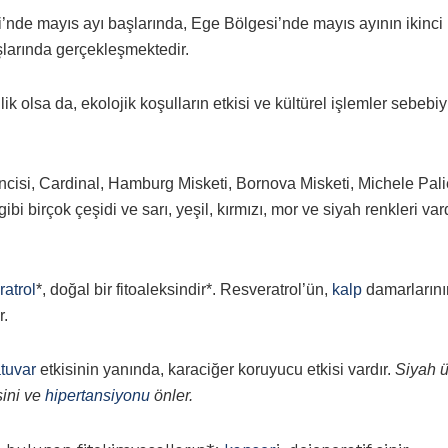
nde mayıs ayı başlarında, Ege Bölgesi’nde mayıs ayının ikinci
şlarında gerçekleşmektedir.
 olsa da, ekolojik koşulların etkisi ve kültürel işlemler sebebiy
isi, Cardinal, Hamburg Misketi, Bornova Misketi, Michele Palie
 birçok çeşidi ve sarı, yeşil, kırmızı, mor ve siyah renkleri vard
ratrol
*, doğal bir fitoaleksindir*. Resveratrol’ün,
kalp
damarlarını
r.
atuvar
etkisinin yanında, karaciğer koruyucu etkisi vardır.
Siyah 
sini ve
hipertansiyonu
önler.