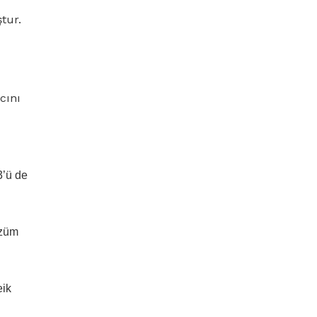
tur.
cını
3’ü de
üzüm
eik