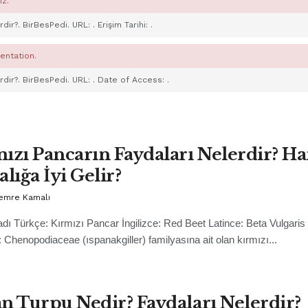
ız.
erdir?. BirBesPedi. URL:
. Erişim Tarihi:
.
entation.
erdir?. BirBesPedi. URL:
. Date of Access:
.
ızı Pancarın Faydaları Nelerdir? Ha
alığa İyi Gelir?
Cemre Kamalı
adı Türkçe: Kırmızı Pancar İngilizce: Red Beet Latince: Beta Vulgaris
i: Chenopodiaceae (ıspanakgiller) familyasına ait olan kırmızı...
n Turpu Nedir? Faydaları Nelerdir?