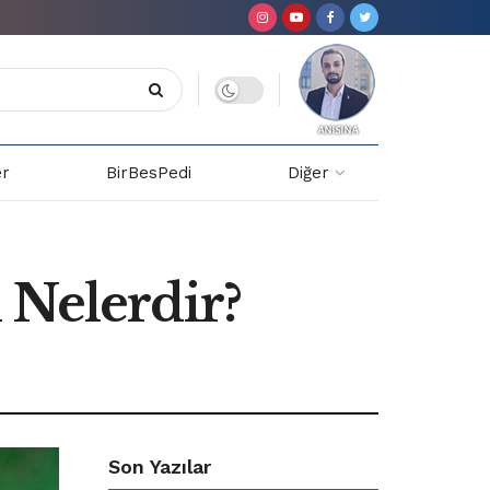
er
BirBesPedi
Diğer
 Nelerdir?
Son Yazılar