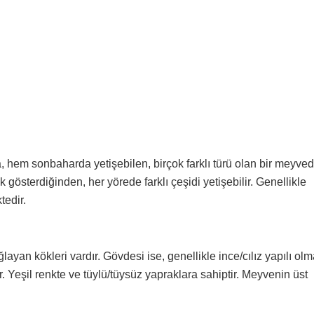
em sonbaharda yetişebilen, birçok farklı türü olan bir meyvedi
k gösterdiğinden, her yörede farklı çeşidi yetişebilir. Genellikle
tedir.
yan kökleri vardır. Gövdesi ise, genellikle ince/cılız yapılı ol
r. Yeşil renkte ve tüylü/tüysüz yapraklara sahiptir. Meyvenin üst