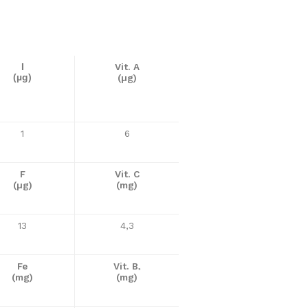
Vit. A
I
(µg)
(µg)
1
6
F
Vit. C
(µg)
(mg)
13
4,3
Fe
Vit. B
³
(mg)
(mg)