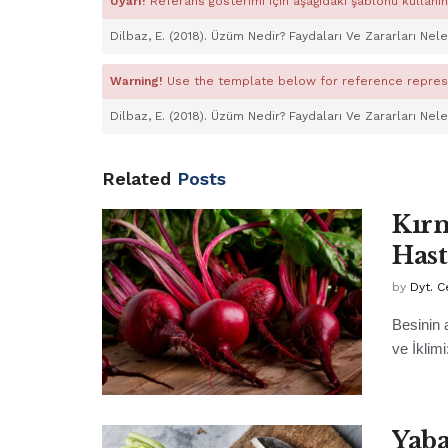
Uyarı!
Referans gösterimi için aşağıdaki şablonu kullanın
Dilbaz, E. (2018). Üzüm Nedir? Faydaları Ve Zararları Nel
Warning!
Use the template below for reference repres
Dilbaz, E. (2018). Üzüm Nedir? Faydaları Ve Zararları Nel
Related
Posts
Kırm
Hast
by
Dyt. 
Besinin 
ve İklim
Yaba