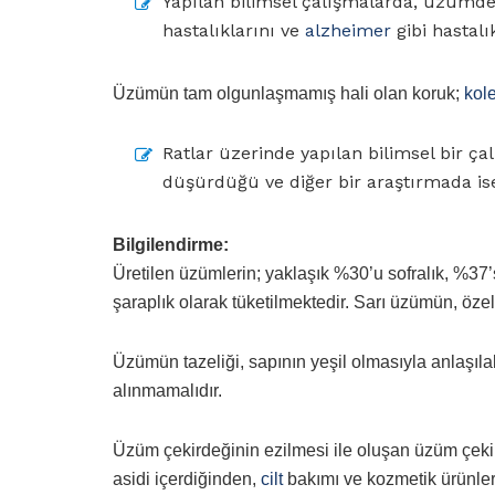
Yapılan bilimsel çalışmalarda, üzümde
hastalıklarını ve
alzheimer
gibi hastal
Üzümün tam olgunlaşmamış hali olan koruk;
kole
Ratlar üzerinde yapılan bilimsel bir 
düşürdüğü ve diğer bir araştırmada ise 
Bilgilendirme:
Üretilen üzümlerin; yaklaşık %30’u sofralık, %37’s
şaraplık olarak tüketilmektedir. Sarı üzümün, özell
Üzümün tazeliği, sapının yeşil olmasıyla anlaşıla
alınmamalıdır.
Üzüm çekirdeğinin ezilmesi ile oluşan üzüm çeki
asidi içerdiğinden,
cilt
bakımı ve kozmetik ürünler