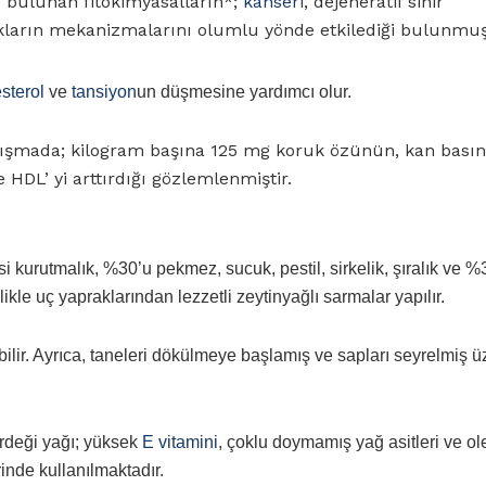
 bulunan fitokimyasalların*;
kanser
i, dejeneratif sinir
ıkların mekanizmalarını olumlu yönde etkilediği bulunmuş
sterol
ve
tansiyon
un düşmesine yardımcı olur.
çalışmada; kilogram başına 125 mg koruk özünün, kan basın
HDL’ yi arttırdığı gözlemlenmiştir.
i kurutmalık, %30’u pekmez, sucuk, pestil, sirkelik, şıralık ve %
ikle uç yapraklarından lezzetli zeytinyağlı sarmalar yapılır.
bilir. Ayrıca, taneleri dökülmeye başlamış ve sapları seyrelmiş 
rdeği yağı; yüksek
E vitamini
, çoklu doymamış yağ asitleri ve ol
inde kullanılmaktadır.