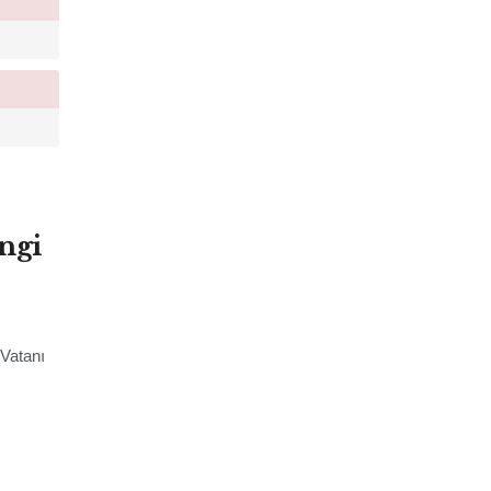
ngi
 Vatanı