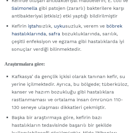
Kefirde oluşan antibakteriyal maddelerin; E. coli ve
Salmonella
gibi patojen (zararlı) bakterilere karşı
antibakteriyal (etkisiz) etki yaptığı bildirilmiştir
Kefirin
iştah
sızlık,
uyku
suzluk, verem ve
böbrek
hastalıklarında
,
safra
bozukluklarında, sarılık,
çeşitli enfeksiyon ve egzama gibi hastalıklarda iyi
sonuçlar verdiği bilinmektedir.
Araştırmalara göre:
Kafkasya’ da gençlik içkisi olarak tanınan kefir, su
yerine içilmektedir. Ayrıca, bu bölgede; tüberküloz,
kanser ve hazım bozukluğu gibi hastalıklara
rastlanmaması ve ortalama insan ömrünün 110-
130 seneye ulaşması dikkatleri çekmiştir.
Başka bir araştırmaya göre, kefirin bazı
hastalıkların tedavisinde başarılı bir şekilde
kullanılabileceği görülmüştür. Mide iltihapları,