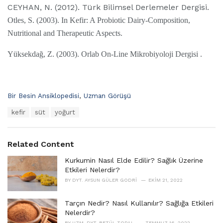
CEYHAN, N. (2012). Türk Bilimsel Derlemeler Dergisi.
Otles, S. (2003). In Kefir: A Probiotic Dairy-Composition,
Nutritional and Therapeutic Aspects.
Yüksekdağ, Z. (2003). Orlab On-Line Mikrobiyoloji Dergisi .
C
Bir Besin Ansiklopedisi
,
Uzman Görüşü
a
T
kefir
süt
yoğurt
t
a
e
g
g
s
o
Related Content
:
r
i
Kurkumin Nasıl Elde Edilir? Sağlık Üzerine
e
Etkileri Nelerdir?
s
BY
DYT. AYSUN GÜLER GODRI
EKIM 21, 2022
:
Tarçın Nedir? Nasıl Kullanılır? Sağlığa Etkileri
Nelerdir?
BY
UZM. DYT. BETÜL TOPAL
TEMMUZ 16, 2022