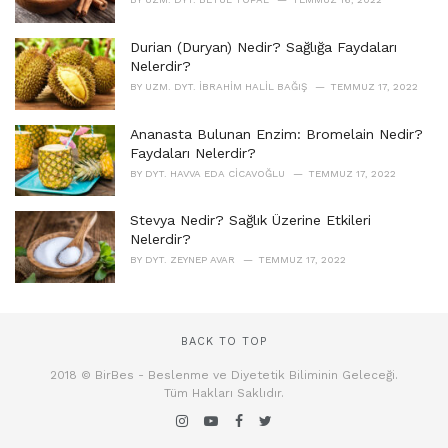
Durian (Duryan) Nedir? Sağlığa Faydaları
Nelerdir?
BY
UZM. DYT. İBRAHIM HALIL BAĞIŞ
TEMMUZ 17, 2022
Ananasta Bulunan Enzim: Bromelain Nedir?
Faydaları Nelerdir?
BY
DYT. HAVVA EDA CICAVOĞLU
TEMMUZ 17, 2022
Stevya Nedir? Sağlık Üzerine Etkileri
Nelerdir?
BY
DYT. ZEYNEP AVAR
TEMMUZ 17, 2022
BACK TO TOP
2018 © BirBes - Beslenme ve Diyetetik Biliminin Geleceği.
Tüm Hakları Saklıdır.