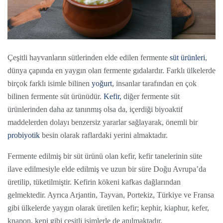
Çeşitli hayvanların sütlerinden elde edilen fermente
süt ürünleri
,
dünya çapında en yaygın olan fermente gıdalardır. Farklı ülkelerde
birçok farklı isimle bilinen
yoğurt
, insanlar tarafından en çok
bilinen fermente süt ürünüdür.
Kefir,
diğer fermente süt
ürünlerinden daha az tanınmış olsa da, içerdiği biyoaktif
maddelerden dolayı benzersiz yararlar sağlayarak, önemli bir
probiyotik
besin olarak raflardaki yerini almaktadır.
Fermente edilmiş bir süt ürünü olan kefir, kefir tanelerinin süte
ilave edilmesiyle elde edilmiş ve uzun bir süre Doğu Avrupa’da
üretilip, tüketilmiştir. Kefirin kökeni kafkas dağlarından
gelmektedir. Ayrıca Arjantin, Tayvan, Portekiz, Türkiye ve Fransa
gibi ülkelerde yaygın olarak üretilen kefir; kephir, kiaphur, kefer,
knapon, kepi gibi çeşitli isimlerle de anılmaktadır.