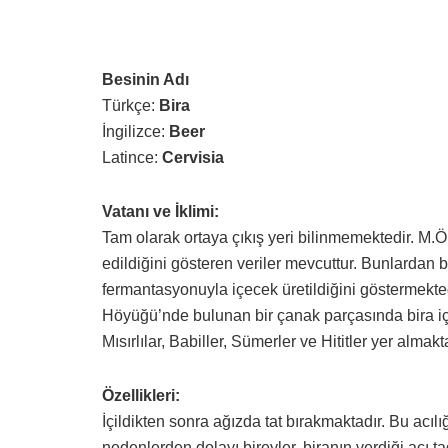
Besinin Adı
Türkçe:
Bira
İngilizce:
Beer
Latince:
Cervisia
Vatanı ve İklimi:
Tam olarak ortaya çıkış yeri bilinmemektedir. M.Ö. 
edildiğini gösteren veriler mevcuttur. Bunlardan bir
fermantasyonuyla içecek üretildiğini göstermekte
Höyüğü’nde bulunan bir çanak parçasında bira içe
Mısırlılar, Babiller, Sümerler ve Hititler yer almakt
Özellikleri:
İçildikten sonra ağızda tat bırakmaktadır. Bu acıl
nedenlerden dolayı bireyler, biranın verdiği acı t