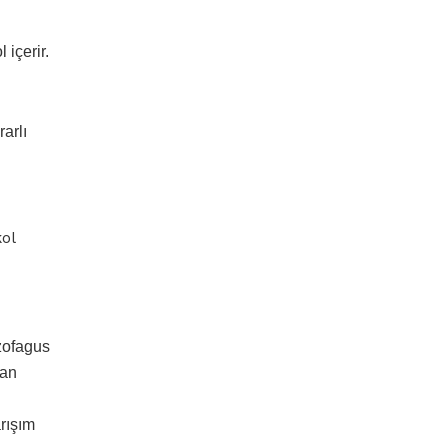
 içerir.
rarlı
kol
zofagus
kan
arışım