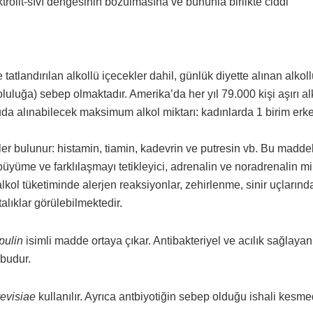
trolit-sıvı dengesinin bozulmasına ve bununla birlikte ciddi
e tatlandırılan alkollü içecekler dahil, günlük diyette alınan alkol
loluluğa) sebep olmaktadır. Amerika’da her yıl 79.000 kişi aşırı al
ücuda alınabilecek maksimum alkol miktarı: kadınlarda 1 birim erk
er bulunur: histamin, tiamin, kadevrin ve putresin vb. Bu maddel
büyüme ve farklılaşmayı tetikleyici, adrenalin ve noradrenalin mi
ni alkol tüketiminde alerjen reaksiyonlar, zehirlenme, sinir uçlarınd
alıklar görülebilmektedir.
pulin
isimli madde ortaya çıkar. Antibakteriyel ve acılık sağlayan
 budur.
evisiae
kullanılır. Ayrıca antbiyotiğin sebep olduğu ishali kesm