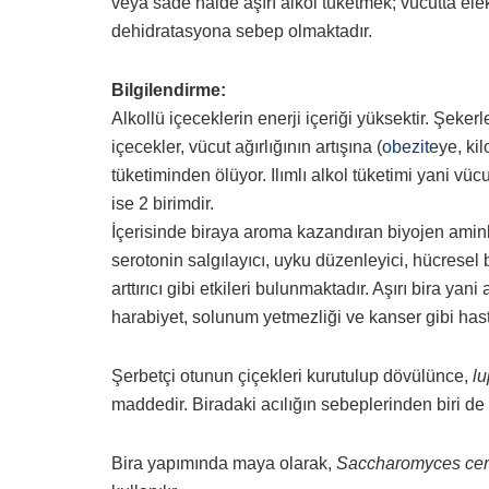
veya sade halde aşırı alkol tüketmek; vücutta elek
dehidratasyona sebep olmaktadır.
Bilgilendirme:
Alkollü içeceklerin enerji içeriği yüksektir. Şekerl
içecekler, vücut ağırlığının artışına (
obezite
ye, ki
tüketiminden ölüyor. Ilımlı alkol tüketimi yani v
ise 2 birimdir.
İçerisinde biraya aroma kazandıran biyojen aminl
serotonin salgılayıcı, uyku düzenleyici, hücresel 
arttırıcı gibi etkileri bulunmaktadır. Aşırı bira ya
harabiyet, solunum yetmezliği ve kanser gibi hast
Şerbetçi otunun çiçekleri kurutulup dövülünce,
lu
maddedir. Biradaki acılığın sebeplerinden biri de
Bira yapımında maya olarak,
Saccharomyces cer