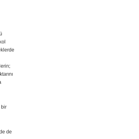
lü
kol
eklerde
erin;
ktarını
a
 bir
ede de