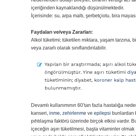
içeriğinden kaynaklandığı düşünülmektedir.
İçerisinde: su, arpa maltı, şerbetçiotu, bira mayas
Faydaları ve/veya Zararları:
Alkol tüketimi; tüketilen miktara, yaşam tarzına, b
veya zararlı olarak sınıflandırılabilir.
Yapılan bir araştırmada; aşırı alkol tük
öngörülmüştür. Yine aşırı tüketimi
diy
tüketiminin; diyabet,
koroner kalp hasta
bulunmamıştır.
Devamlı kullanımının 60’tan fazla hastalığa neden
kanseri,
inme
,
zehirlenme
ve
epilepsi
bunlardan b
pıhtılaşma faktörü üzerinde birçok etkisi vardır. B
içeceğin aşırı tüketilmesi, başta vitaminler olmak 