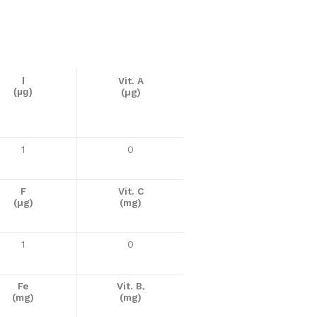
Vit. A
I
(µg)
(µg)
1
0
F
Vit. C
(µg)
(mg)
1
0
Fe
Vit. B
³
(mg)
(mg)