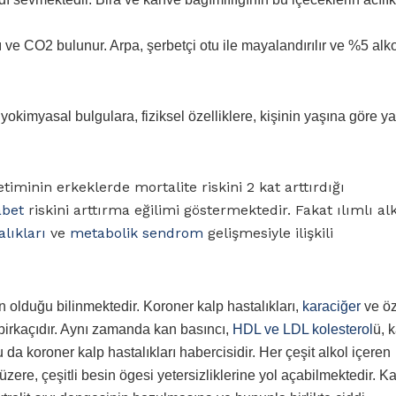
ı ve CO2 bulunur. Arpa, şerbetçi otu ile mayalandırılır ve %5 alkol
iyokimyasal bulgulara, fiziksel özelliklere, kişinin yaşına göre ya
etiminin erkeklerde mortalite riskini 2 kat arttırdığı
abet
riskini arttırma eğilimi göstermektedir. Fakat ılımlı al
lıkları
ve
metabolik sendrom
gelişmesiyle ilişkili
 olduğu bilinmektedir. Koroner kalp hastalıkları,
karaciğer
ve ö
irkaçıdır. Aynı zamanda kan basıncı,
HDL ve LDL kolesterol
ü, 
u da koroner kalp hastalıkları habercisidir. Her çeşit alkol içeren
üzere, çeşitli besin ögesi yetersizliklerine yol açabilmektedir. K