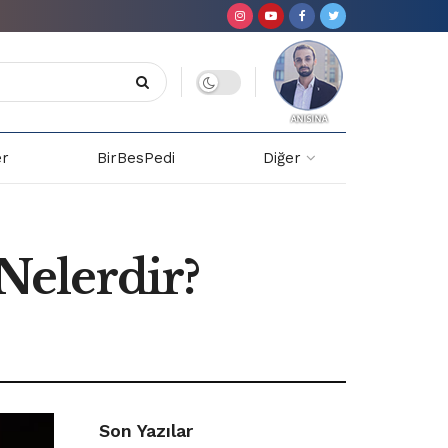
er
BirBesPedi
Diğer
 Nelerdir?
Son Yazılar