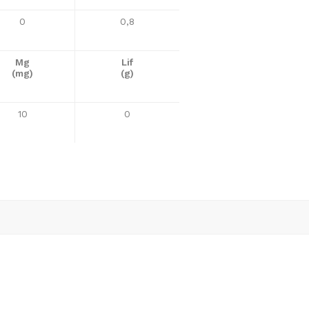
0
0,8
Mg
Lif
(mg)
(g)
10
0