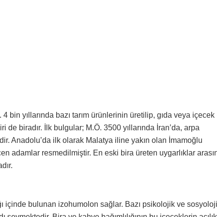
4 bin yıllarında bazı tarım ürünlerinin üretilip, gıda veya içecek
i de biradır. İlk bulgular; M.Ö. 3500 yıllarında İran’da, arpa
dir. Anadolu’da ilk olarak Malatya iline yakın olan İmamoğlu
n adamlar resmedilmiştir. En eski bira üreten uygarlıklar arası
adır.
ığı içinde bulunan izohumolon sağlar. Bazı psikolojik ve sosyoloj
adı sevmektedir. Bira ve kahve bağımlılığının bu içeceklerin acılık