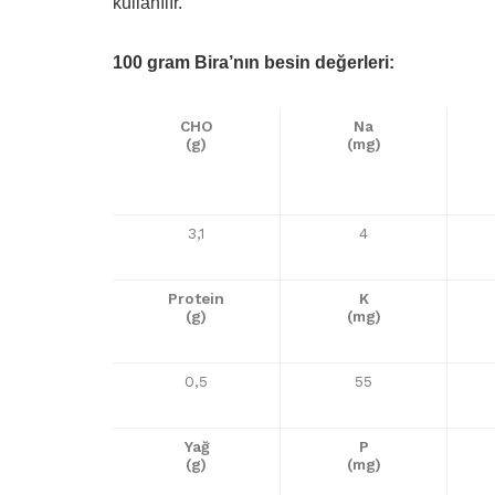
kullanılır.
100 gram Bira’nın besin değerleri:
CHO
Na
(g)
(mg)
3,1
4
Protein
K
(g)
(mg)
0,5
55
Yağ
P
(g)
(mg)