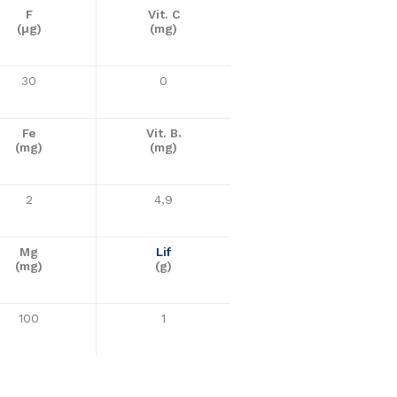
F
Vit. C
(µg)
(mg)
30
0
Fe
Vit. B
³
(mg)
(mg)
2
4,9
Mg
Lif
(mg)
(g)
100
1