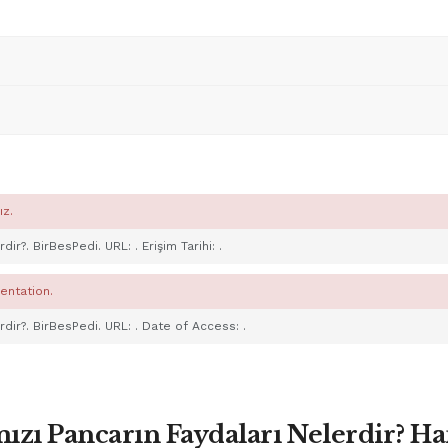
ız.
erdir?. BirBesPedi. URL:
. Erişim Tarihi:
.
entation.
erdir?. BirBesPedi. URL:
. Date of Access:
.
ızı Pancarın Faydaları Nelerdir? Ha