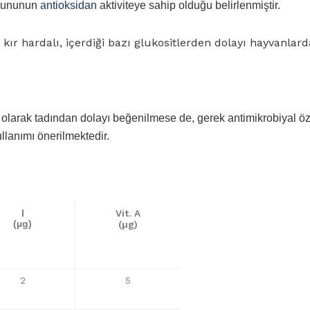
e ununun
antioksidan
aktiviteye sahip olduğu belirlenmiştir.
ır hardalı, içerdiği bazı glukositlerden dolayı hayvanlard
l olarak tadından dolayı beğenilmese de, gerek antimikrobiyal öze
ullanımı önerilmektedir.
Vit. A
I
(µg)
(µg)
2
5