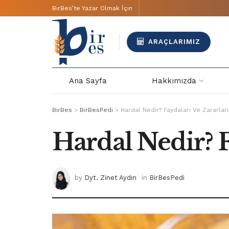
BirBes’te Yazar Olmak İçin
ARAÇLARIMIZ
Ana Sayfa
Hakkımızda
BirBes
>
BirBesPedi
>
Hardal Nedir? Faydaları Ve Zararları
Hardal Nedir? F
by
Dyt. Zinet Aydın
in
BirBesPedi