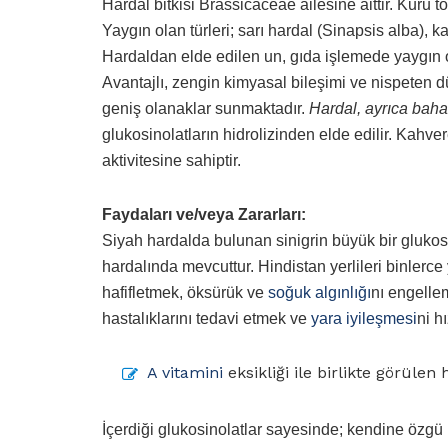
Hardal bitkisi Brassicaceae ailesine aittir. Kuru 
Yaygın olan türleri; sarı hardal (Sinapsis alba), 
Hardaldan elde edilen un, gıda işlemede yaygın o
Avantajlı, zengin kimyasal bileşimi ve nispeten d
geniş olanaklar sunmaktadır.
Hardal, ayrıca bahara
glukosinolatların hidrolizinden elde edilir. Kahv
aktivitesine sahiptir.
Faydaları ve/veya Zararları:
Siyah hardalda bulunan sinigrin büyük bir glukosin
hardalında mevcuttur. Hindistan yerlileri binlerce
hafifletmek, öksürük ve
soğuk algınlığı
nı engellem
hastalıklarını tedavi etmek ve
yara iyileşmesi
ni h
A vitamini
eksikliği ile birlikte görülen 
İçerdiği glukosinolatlar sayesinde; kendine özgü 