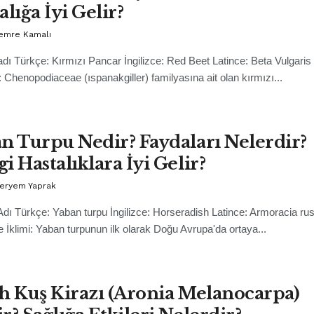
alığa İyi Gelir?
Cemre Kamalı
adı Türkçe: Kırmızı Pancar İngilizce: Red Beet Latince: Beta Vulgaris
i: Chenopodiaceae (ıspanakgiller) familyasına ait olan kırmızı...
n Turpu Nedir? Faydaları Nelerdir?
i Hastalıklara İyi Gelir?
Meryem Yaprak
Adı Türkçe: Yaban turpu İngilizce: Horseradish Latince: Armoracia ru
e İklimi: Yaban turpunun ilk olarak Doğu Avrupa'da ortaya...
h Kuş Kirazı (Aronia Melanocarpa)