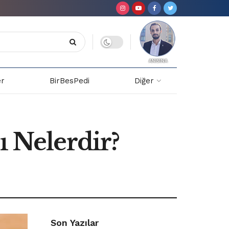
er
BirBesPedi
Diğer
ı Nelerdir?
Son Yazılar