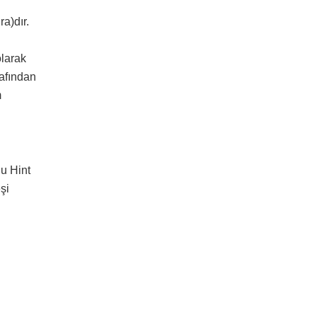
a)dır.
olarak
afından
m
ğu Hint
şi