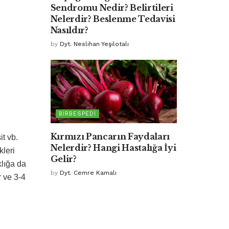
Sendromu Nedir? Belirtileri
Nelerdir? Beslenme Tedavisi
Nasıldır?
by
Dyt. Neslihan Yeşilotalı
BIRBESPEDI
Kırmızı Pancarın Faydaları
it vb.
Nelerdir? Hangi Hastalığa İyi
kleri
Gelir?
klığa da
by
Dyt. Cemre Kamalı
r ve 3-4