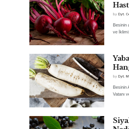
Hast
by
Dyt. 
Besinin 
ve İklim
Yaba
Hang
by
Dyt. 
Besinin 
Vatanı v
Siya