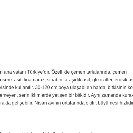
lın ana vatanı Türkiye’dir. Özellikle çemen tarlalarında, çemen
oserik asit, linamaraz, sinabin, araşidik asit, glikozitler, erusik as
yisinde kullanılır. 30-120 cm boya ulaşabilen hardal bitkisinin kö
temeyen, serin iklimlerde yetişen bir bitkidir. Aynı zamanda kura
rakta gelişebilir. Nisan ayının ortalarında ekilir, büyümesi hızlıdı