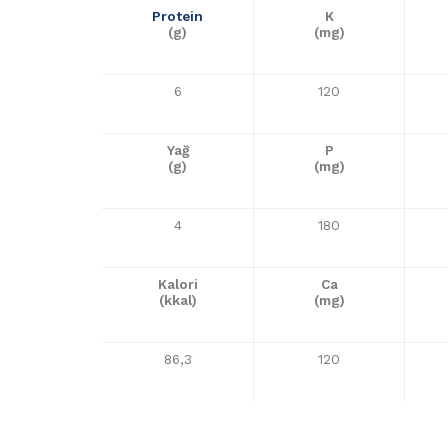
Protein
K
(g)
(mg)
6
120
Yağ
P
(g)
(mg)
4
180
Kalori
Ca
(kkal)
(mg)
86,3
120