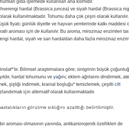
tohumları gıda işlemede kullanılan ana kısmıdır.
kahverengi hardal (Brassica juncea) ve siyah hardal (Brassica nigr
larak kullanılmaktadır. Tohumu daha çok çeşni olarak kullanılır.
üşük fiyatı; günlük diyette ve hayvan yemlerinde katkı maddesi 
tlı aroması için de kullanılır.
Bu aroma, mirozinaz enzimleri tar
erengi hardal, siyah ve sarı hardaldan daha fazla mirozinaz enzi
olat*’tır. Bilimsel araştırmalara göre; sinigrinin büyük çoğunlu
 yıldır, hardal tohumunu ve
yağ
ını; eklem ağrılarını dindirmek, ate
ek, şişliği indirmek, kranial boşluğu* temizlemek, çeşitli
cilt
ızlandırmak için alternatif olarak kullanmaktadır.
hastalıkların görülme sıklığını azalttığı belirtilmiştir.
bir aroması olmasının yanında, antikarsinojenik özellikleri de