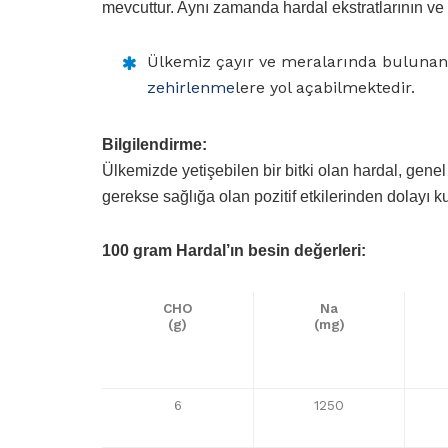
mevcuttur. Aynı zamanda hardal ekstratlarının v
Ülkemiz çayır ve meralarında bulunan k
zehirlenme
lere yol açabilmektedir.
Bilgilendirme:
Ülkemizde yetişebilen bir bitki olan hardal, gene
gerekse sağlığa olan pozitif etkilerinden dolayı k
100 gram Hardal’ın besin değerleri:
CHO
Na
(g)
(mg)
6
1250