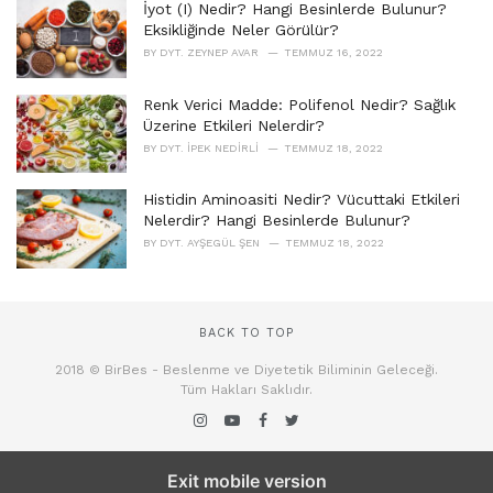
İyot (I) Nedir? Hangi Besinlerde Bulunur?
Eksikliğinde Neler Görülür?
BY
DYT. ZEYNEP AVAR
TEMMUZ 16, 2022
Renk Verici Madde: Polifenol Nedir? Sağlık
Üzerine Etkileri Nelerdir?
BY
DYT. İPEK NEDIRLI
TEMMUZ 18, 2022
Histidin Aminoasiti Nedir? Vücuttaki Etkileri
Nelerdir? Hangi Besinlerde Bulunur?
BY
DYT. AYŞEGÜL ŞEN
TEMMUZ 18, 2022
BACK TO TOP
2018 © BirBes - Beslenme ve Diyetetik Biliminin Geleceği.
Tüm Hakları Saklıdır.
Exit mobile version