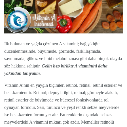
İlk bulunan ve yağda çözünen A vitamini; bağışıklığın
düzenlenmesinde, büyümede, görmede, farklılaşmada,
savunmada, glikoz ve lipid metabolizması gibi daha birçok olayda
söz hakkına sahiptir.
Gelin hep birlikte A vitaminini daha
yakından tanıyalım.
Vitamin A’nın en yaygın biçimleri retinol, retinal, retinil esterler ve
beta-karotendir. Retinol; depoyla ilgili, retinal; görmeyle alakalı,
retinil esterler de büyümede ve hücresel fonksiyonlarda rol
oynayan formdur. Sarı, turuncu ve yeşil renkli sebze-meyvelerde
ise beta-karoten formu yer alır. Bu renklerin dışındaki sebze-
meyvelerdeki A vitamini miktarı çok azdır. Memeliler retinolü