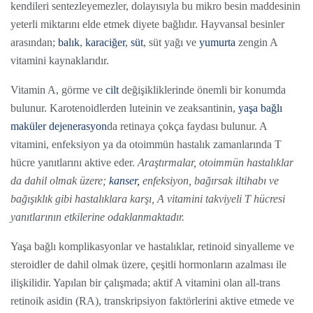
kendileri sentezleyemezler, dolayısıyla bu mikro besin maddesinin
yeterli miktarını elde etmek diyete bağlıdır. Hayvansal besinler
arasından;
balık
,
karaciğer
,
süt
, süt yağı ve
yumurta
zengin A
vitamini kaynaklarıdır.
Vitamin A, görme ve
cilt
değişikliklerinde önemli bir konumda
bulunur. Karotenoidlerden luteinin ve zeaksantinin,
yaşa bağlı
maküler dejenerasyon
da retinaya çokça faydası bulunur. A
vitamini, enfeksiyon ya da otoimmün hastalık zamanlarında T
hücre yanıtlarını aktive eder.
Araştırmalar, otoimmün hastalıklar
da dahil olmak üzere;
kanser,
enfeksiyon, bağırsak iltihabı ve
bağışıklık gibi hastalıklara karşı, A vitamini takviyeli T hücresi
yanıtlarının etkilerine odaklanmaktadır.
Yaşa bağlı komplikasyonlar ve hastalıklar, retinoid sinyalleme ve
steroidler de dahil olmak üzere, çeşitli hormonların azalması ile
ilişkilidir. Yapılan bir çalışmada; aktif A vitamini olan all-trans
retinoik asidin (RA), transkripsiyon faktörlerini aktive etmede ve