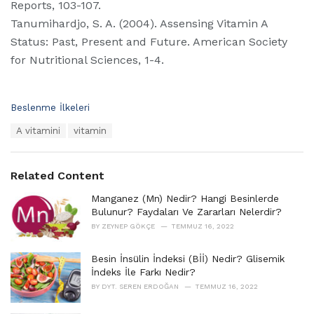
Reports, 103-107.
Tanumihardjo, S. A. (2004). Assensing Vitamin A
Status: Past, Present and Future. American Society
for Nutritional Sciences, 1-4.
C
Beslenme İlkeleri
a
T
A vitamini
vitamin
t
a
e
g
g
s
o
Related Content
:
r
i
Manganez (Mn) Nedir? Hangi Besinlerde
e
Bulunur? Faydaları Ve Zararları Nelerdir?
s
BY
ZEYNEP GÖKÇE
TEMMUZ 16, 2022
:
Besin İnsülin İndeksi (Bİİ) Nedir? Glisemik
İndeks İle Farkı Nedir?
BY
DYT. SEREN ERDOĞAN
TEMMUZ 16, 2022