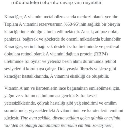
müdahaleleri olumlu cevap vermeyebilir.
Karaciğer, A vitamini metabolizmasında merkezi olarak yer alır.
Toplam A vitamini rezervuarının %60-95’inin sağlıklı bir bireyin
karaciğerinde olduğu tahmin edilmektedir. Ancak; adipoz doku,
pankreas, bağırsak ve gözlerde de önemli miktarlarda bulunabilir.
Karaciğer, verimli bağırsak destekli safra üretiminde ve periferal
dokulara retinol olarak A vitamini dağıtan protein (RBP4)
üretiminde rol oynar ve yetersiz besin alımı durumunda retinol
seviyelerini korumaya çalışır. Dolayısıyla fibrozis ve siroz gibi
karaciğer hastalıklarında, A vitamini eksikliği de oluşabilir.
Vitamin A’nın ve karotenlerin ince bağırsaktan emilebilmesi için,
yağın ve safranın da bulunması gerekir. Safra kesesi
yetersizliklerinde, çölyak hastalığı gibi yağ sindirimi ve emilim
sorunlarında, yiyeceklerdeki A vitamininin ve karotenlerin emilimi
güçleşir.
Yine aynı şekilde, diyette yağdan gelen günlük enerjinin
%7’den az olduğu zamanlarda retinolün emilimi zorlaşırken,