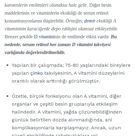
karotenlerin emilimleri olanaksız hale gelir
. Diğer besin
maddelerinin ve vitaminlerin eksikliği de serum retinol
konsantrasyonlarını düşürebilir.
Örneğin,
demir
eksikliği A
vitamininin karaciğerde depo edilişini olumsuz etkileyebilir.
Benzer şekilde
D vitamini
nin de emilimde etkisi vardır.
Bu
nedenle, serum retinol her zaman D vitamini takviyesi
varlığında değerlendirilmelidir.
Yapılan bir çalışmada; 75-80 yaşlarındaki bireylere
yapılan
çinko
takviyesinin, A vitamini düzeylerini
orantılı olarak arttırdığı görülmüştür.
Özetle, birçok fonksiyonu olan A vitamini, diğer
organlar ve çeşitli besin gruplarıyla etkileşim
halindedir. A vitamini, yağda çözünebildiğinden
günlük belirtilen dozda alınmadığında, ani
komplikasyonlarla karşılaşmayız. Ancak, uzun
süreli eksikliğinde rahatsızlıklara yol