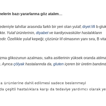
elerin bazı yararlarına göz atalım…
deniyle tahıllar arasında farklı bir yeri olan yulaf;
diyet lifi
b-glu
ktır.
Yulaf ürünlerinin,
diyabet
ve kardiyovasküler hastalıkların
dir.
Özellikle yulaf kepeği; çözünür lif olmasının yanı sıra, B vita
azma glikozunun azalması, safra asitlerinin yüksek oranda atılma
r.
Ayrıca
çölyak
hastalarında da,
gluten
içeren bir üretim bandın
gıda ürünlerine dahil edilmesi sadece beslenmeyi
 çeşitli hastalıklara karşı da tedaviye yardımcı olarak ye