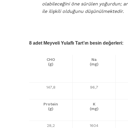
olabileceğini öne sürülen yoğurdun; arte
ile ilişkili olduğunu düşünülmektedir.
8 adet Meyveli Yulaflı Tart’ın besin değerleri:
CHO
Na
(g)
(mg)
147,8
96,7
Protein
K
(g)
(mg)
28,2
1604