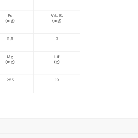
Fe
Vit. B
³
(mg)
(mg)
9,5
3
Mg
Lif
(mg)
(g)
255
19