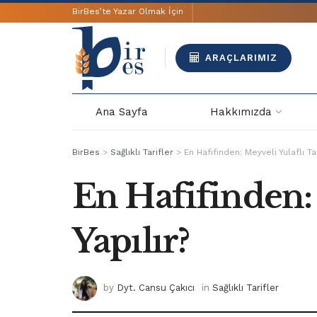
BirBes’te Yazar Olmak İçin
ARAÇLARIMIZ
Ana Sayfa
Hakkımızda
BirBes
>
Sağlıklı Tarifler
>
En Hafifinden: Meyveli Yulaflı Tar
En Hafifinden: 
Yapılır?
by
Dyt. Cansu Çakıcı
in
Sağlıklı Tarifler