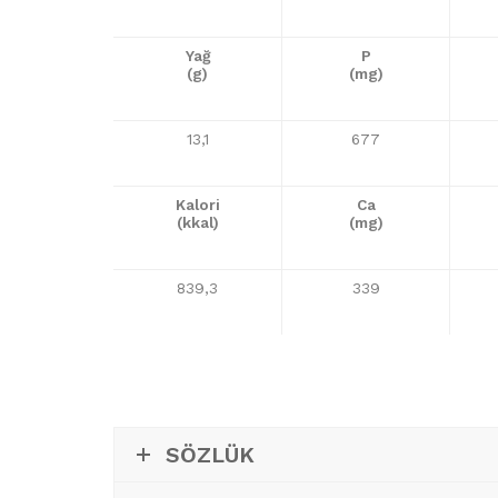
Yağ
P
(g)
(mg)
13,1
677
Kalori
Ca
(kkal)
(mg)
839,3
339
SÖZLÜK