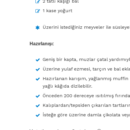
2 tatlı kaşığı bal
1 kase yoğurt
Üzerini istediğiniz meyveler ile süsleyeb
Hazırlanışı:
Geniş bir kapta, muzlar çatal yardımıyla 
Üzerine yulaf ezmesi, tarçın ve bal eklen
Hazırlanan karışım, yağlanmış muffin ka
yağlı kâğıda dizilebilir.
Önceden 200 dereceye ısıtılmış fırında 1
Kalıplardan/tepsiden çıkarılan tartları
İsteğe göre üzerine damla çikolata ve