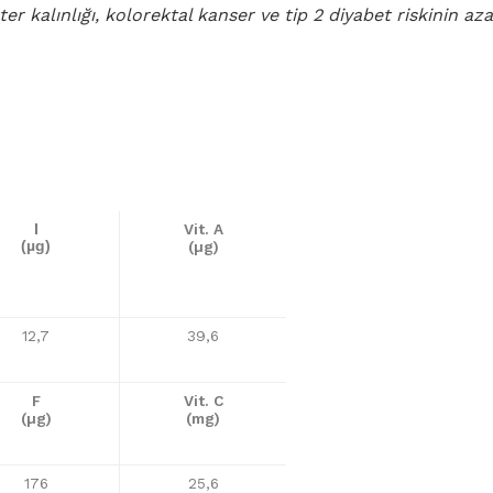
r kalınlığı, kolorektal kanser ve tip 2 diyabet riskinin az
Vit. A
I
(µg)
(µg)
12,7
39,6
F
Vit. C
(µg)
(mg)
176
25,6