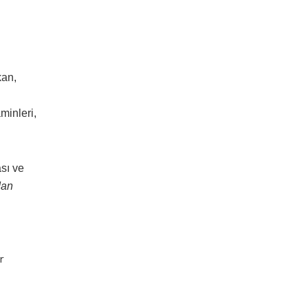
kan,
minleri,
sı ve
dan
r