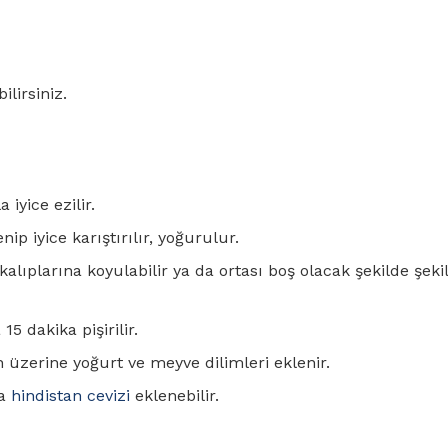
ilirsiniz.
iyice ezilir.
ip iyice karıştırılır, yoğurulur.
lıplarına koyulabilir ya da ortası boş olacak şekilde şekil 
5 dakika pişirilir.
n üzerine yoğurt ve meyve dilimleri eklenir.
ya
hindistan cevizi
eklenebilir.