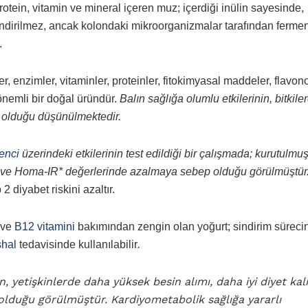
protein, vitamin ve mineral içeren muz; içerdiği inülin sayesinde,
sindirilmez, ancak kolondaki mikroorganizmalar tarafından ferme
.
er, enzimler, vitaminler, proteinler, fitokimyasal maddeler, flavon
, önemli bir doğal üründür.
Balın sağlığa olumlu etkilerinin, bitkile
de olduğu düşünülmektedir.
renci
üzerindeki etkilerinin test edildiği bir çalışmada; kurutulmuş
ini ve Homa-IR* değerlerinde azalmaya sebep olduğu görülmüştür
 diyabet riskini azaltır.
i ve
B12 vitamini
bakımından zengin olan yoğurt; sindirim süreci
shal
tedavisinde kullanılabilir
.
, yetişkinlerde daha yüksek besin alımı, daha iyi diyet kali
li olduğu görülmüştür.
Kardiyometabolik sağlığa yararlı