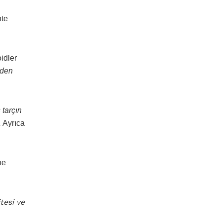
nte
oidler
rden
 tarçın
.
Ayrıca
ne
tesi ve