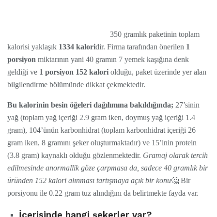
350 gramlık paketinin toplam
kalorisi yaklaşık
1334 kalori
dir. Firma tarafından önerilen
1
porsiyon
miktarının yani 40 gramın 7 yemek kaşığına denk
geldiği ve
1 porsiyon 152 kalori
olduğu, paket üzerinde yer alan
bilgilendirme bölümünde dikkat çekmektedir.
Bu kalorinin besin öğeleri dağılımına bakıldığında;
27’sinin
yağ (toplam yağ içeriği 2.9 gram iken, doymuş yağ içeriği 1.4
gram), 104’ünün karbonhidrat (toplam karbonhidrat içeriği 26
gram iken, 8 gramını şeker oluşturmaktadır) ve 15’inin protein
(3.8 gram) kaynaklı olduğu gözlenmektedir.
Gramaj olarak tercih
edilmesinde anormallik göze çarpmasa da, sadece 40 gramlık bir
üründen 152 kalori alınması tartışmaya açık bir konu
🤔 Bir
porsiyonu ile 0.22 gram tuz alındığını da belirtmekte fayda var.
İçerisinde hangi şekerler var?