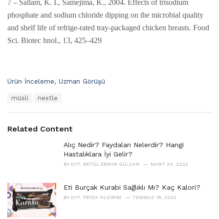
7 – Sallam, K. I., Samejima, K., 2004. Effects of trisodium
phosphate and sodium chloride dipping on the microbial quality
and shelf life of refrige-rated tray-packaged chicken breasts. Food
Sci. Biotec hnol., 13, 425–429
C
Ürün İnceleme
,
Uzman Görüşü
a
T
müsli
nestle
t
a
e
g
g
s
o
Related Content
:
r
i
Alıç Nedir? Faydaları Nelerdir? Hangi
e
Hastalıklara İyi Gelir?
s
BY
DYT. BETÜL EBRAR GÜLCAN
MART 24, 2022
:
Eti Burçak Kurabi Sağlıklı Mı? Kaç Kalori?
BY
DYT. FEYZA YILDIRIM
TEMMUZ 18, 2022