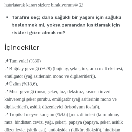
hatırlatarak kararı sizlere bırakıyorum🙌🏻
Tarafını seç; daha sağlıklı bir yaşam için sağlıklı
beslenmek mi, yoksa zamandan kısıtlamak için
riskleri göze almak mı?
İ
çindekiler
📌Tam yulaf (%30)
📌Buğday gevreği (%28) (buğday, şeker, tuz, arpa malt ekstresi,
emülgatör (yağ asitlerinin mono ve digliseritleri)),
📌Üzüm (%18,6),
📌Mısır gevreği (mısır, şeker, tuz, dekstroz, kısmen invert
kahverengi şeker şurubu, emülgatör (yağ asitlerinin mono ve
digliseritleri), asitlik düzenleyici (trisodyum fosfat)),
📌Tropikal meyve karışımı (%9.6) [muz dilimleri (kurutulmuş
muz, hindistan cevizi yağı, şeker), papaya (papaya, şeker, asitlik
düzenleyici (sitrik asit), antioksidan (kükürt dioksit)), hindistan