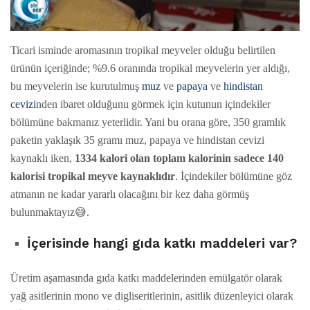
Ticari isminde aromasının tropikal meyveler olduğu belirtilen
ürünün içeriğinde; %9.6 oranında tropikal meyvelerin yer aldığı,
bu meyvelerin ise kurutulmuş
muz
ve
papaya
ve
hindistan
cevizi
nden ibaret olduğunu görmek için kutunun içindekiler
bölümüne bakmanız yeterlidir. Yani bu orana göre, 350 gramlık
paketin yaklaşık 35 gramı muz, papaya ve hindistan cevizi
kaynaklı iken,
1334 kalori olan toplam kalorinin sadece 140
kalorisi tropikal meyve kaynaklıdır
. İçindekiler bölümüne göz
atmanın ne kadar yararlı olacağını bir kez daha görmüş
bulunmaktayız😅.
İçerisinde hangi gıda katkı maddeleri var?
Üretim aşamasında gıda katkı maddelerinden emülgatör olarak
yağ asitlerinin mono ve digliseritlerinin, asitlik düzenleyici olarak