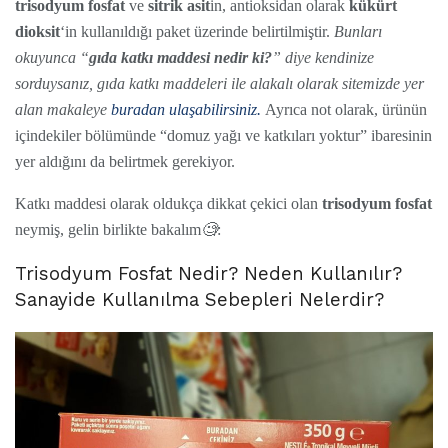
trisodyum fosfat
ve
sitrik asit
in, antioksidan olarak
kükürt
dioksit
‘in kullanıldığı paket üzerinde belirtilmiştir.
Bunları
okuyunca “
gıda katkı maddesi nedir ki?
” diye kendinize
sorduysanız,
gıda katkı maddeleri ile alakalı olarak sitemizde yer
alan makaleye
buradan ulaşabilirsiniz.
Ayrıca not olarak, ürünün
içindekiler bölümünde “domuz yağı ve katkıları yoktur” ibaresinin
yer aldığını da belirtmek gerekiyor.
Katkı maddesi olarak oldukça dikkat çekici olan
trisodyum fosfat
neymiş, gelin birlikte bakalım
🧐
:
Trisodyum Fosfat Nedir
? Neden Kullanılır?
Sanayide Kullanılma Sebepleri Nelerdir?