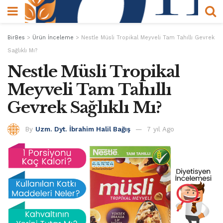
BirBes
>
Ürün İnceleme
>
Nestle Müsli Tropikal Meyveli Tam Tahıllı Gevrek
Sağlıklı Mı?
Nestle Müsli Tropikal
Meyveli Tam Tahıllı
Gevrek Sağlıklı Mı?
By
Uzm. Dyt. İbrahim Halil Bağış
7 yıl Ago