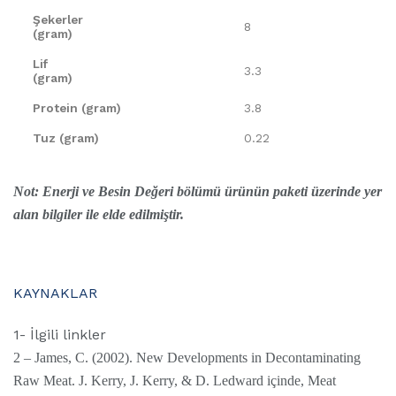
Şekerler
8
(gram)
Lif
3.3
(gram)
Protein (gram)
3.8
Tuz (gram)
0.22
Not: Enerji ve Besin Değeri bölümü ürünün paketi üzerinde yer
alan bilgiler ile elde edilmiştir.
KAYNAKLAR
1- İlgili linkler
2 – James, C. (2002). New Developments in Decontaminating
Raw Meat. J. Kerry, J. Kerry, & D. Ledward içinde, Meat