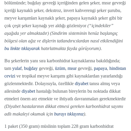
bölümünde; buğday gevreği içeriğinden gelen şeker, mısır gevreği
içeriği kaynaklı şeker, dekstroz, invert kahverengi şeker şurubu,
meyve karışımları kaynaklı şeker, papaya kaynaklı şeker gibi bir
çok çeşit şeker kaynağı yer aldığı gözleniyor
(“içindekiler”
aşağıda yer almaktadır) (
Sindirim sisteminin henüz başlangıç
bölgesi olan ağız ve dişlerin tatlandırıcılardan nasıl etkilendiğini
bu linkte tıklayarak
hatırlatmakta fayda görüyorum)
.
Bu şekerlerin yanı sıra karbonhidrat kaynaklarına bakıldığında;
tam
yulaf
,
buğday
gevreği,
üzüm
,
mısır
gevreği,
papaya
,
hindistan
cevizi
ve tropikal meyve karışımı gibi kaynaklardan yararlandığı
gözlenmektedir. Dolayısıyla, özellikle
diyabet
tanısı almış veya
ailesinde
diyabet
hastalığı bulunan bireylerin bu noktada dikkat
etmeleri önem arz etmekte ve ihtiyatlı davranmaları gerekmektedir
(Diyabet hastalarının dikkat etmesi gereken karbonhidrat sayımı
adlı makaleyi okumak için
burayı tıklayınız
)
.
1 paket (350 gram) müslinin toplam 228 gram karbonhidrat