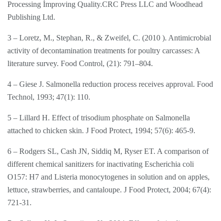
Processing İmproving Quality.CRC Press LLC and Woodhead
Publishing Ltd.
3 – Loretz, M., Stephan, R., & Zweifel, C. (2010 ). Antimicrobial
activity of decontamination treatments for poultry carcasses: A
literature survey. Food Control, (21): 791–804.
4 – Giese J. Salmonella reduction process receives approval. Food
Technol, 1993; 47(1): 110.
5 – Lillard H. Effect of trisodium phosphate on Salmonella
attached to chicken skin. J Food Protect, 1994; 57(6): 465-9.
6 – Rodgers SL, Cash JN, Siddiq M, Ryser ET. A comparison of
different chemical sanitizers for inactivating Escherichia coli
O157: H7 and Listeria monocytogenes in solution and on apples,
lettuce, strawberries, and cantaloupe. J Food Protect, 2004; 67(4):
721-31.