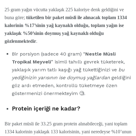
25 gram yağın vücutta yaklaşık 225 kaloriye denk geldiğini ve
buna göre;
tüketilen bir paket müsli ile alınacak
toplam 1334
kalorinin %17’sinin yağ kaynaklı
olduğu,
toplam yağın ise
yaklaşık %50’sinin doymuş yağ
kaynaklı olduğu
gözlenmektedir
.
Bir porsiyon (sadece 40 gram) “
Nestle Müsli
Tropikal Meyveli
” isimli tahıllı gevrek tüketerek,
yaklaşık yarım tatlı kaşığı yağ tükettiğinizi ve
bu
yediğinizin yarısının ise doymuş yağlardan
geldiğini
göz ardı etmeden, kontrollü tüketmeye özen
göstermenizi önermekteyim 🧐.
Protein içeriği ne kadar?
Bir paket müsli ile 33.25 gram protein alınabileceği, yani toplam
1334 kalorinin yaklaşık 133 kalorisinin, yani neredeyse %10’unun