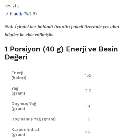
cevizi],
📌
Fındık
(%1.8)
Not: İçindekiler bölümü ürünün paketi üzerinde yer alan
bilgiler ile elde edilmiştir.
1 Porsiyon
(40 g)
Enerji ve
Besin
Değeri
Enerji
152
(kalori)
Yağ
2.9
(gram)
Doymuş Yağ
1.4
(gram)
Doymamış Yağ (gram)
1.5
Karbonhidrat
26
(gram)