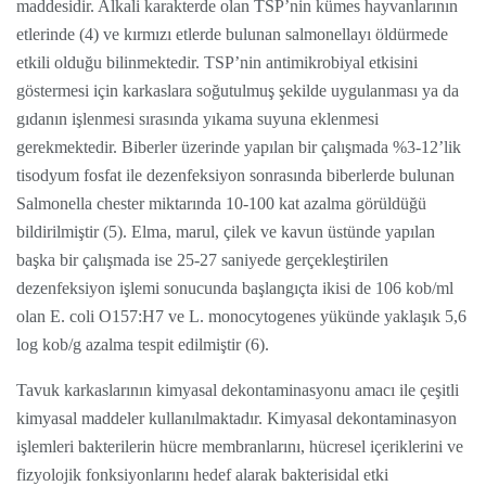
maddesidir. Alkali karakterde olan TSP’nin kümes hayvanlarının
etlerinde (4) ve kırmızı etlerde bulunan salmonellayı öldürmede
etkili olduğu bilinmektedir. TSP’nin antimikrobiyal etkisini
göstermesi için karkaslara soğutulmuş şekilde uygulanması ya da
gıdanın işlenmesi sırasında yıkama suyuna eklenmesi
gerekmektedir. Biberler üzerinde yapılan bir çalışmada %3-12’lik
tisodyum fosfat ile dezenfeksiyon sonrasında biberlerde bulunan
Salmonella chester miktarında 10-100 kat azalma görüldüğü
bildirilmiştir (5). Elma, marul, çilek ve kavun üstünde yapılan
başka bir çalışmada ise 25-27 saniyede gerçekleştirilen
dezenfeksiyon işlemi sonucunda başlangıçta ikisi de 106 kob/ml
olan E. coli O157:H7 ve L. monocytogenes yükünde yaklaşık 5,6
log kob/g azalma tespit edilmiştir (6).
Tavuk karkaslarının kimyasal dekontaminasyonu amacı ile çeşitli
kimyasal maddeler kullanılmaktadır.
Kimyasal dekontaminasyon
işlemleri bakteril
erin hücre membranlarını, hücresel içeriklerini ve
fizyolojik fonksiyonlarını hedef alarak bakter
i
sidal etki