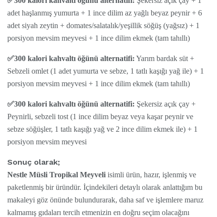
✅300 kalori kahvaltı öğünü alternatifi:
Şekersiz açık çay + 1
adet haşlanmış yumurta + 1 ince dilim az yağlı beyaz peynir + 6
adet siyah zeytin + domates/salatalık/yeşillik söğüş (yağsız) + 1
porsiyon mevsim meyvesi + 1 ince dilim ekmek (tam tahıllı)
✅300 kalori kahvaltı öğünü alternatifi:
Yarım bardak süt +
Sebzeli omlet (1 adet yumurta ve sebze, 1 tatlı kaşığı yağ ile) + 1
porsiyon mevsim meyvesi + 1 ince dilim ekmek (tam tahıllı)
✅300 kalori kahvaltı öğünü alternatifi:
Şekersiz açık çay +
Peynirli, sebzeli tost (1 ince dilim beyaz veya kaşar peynir ve
sebze söğüşler, 1 tatlı kaşığı yağ ve 2 ince dilim ekmek ile) + 1
porsiyon mevsim meyvesi
Sonuç olarak;
Nestle Müsli Tropikal Meyveli
isimli ürün, hazır, işlenmiş ve
paketlenmiş bir üründür. İçindekileri detaylı olarak anlattığım bu
makaleyi göz önünde bulundurarak, daha saf ve işlemlere maruz
kalmamış gıdaları tercih etmenizin en doğru seçim olacağını