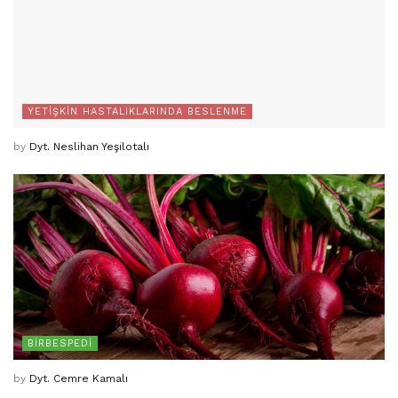
YETIŞKIN HASTALIKLARINDA BESLENME
by
Dyt. Neslihan Yeşilotalı
BIRBESPEDI
by
Dyt. Cemre Kamalı