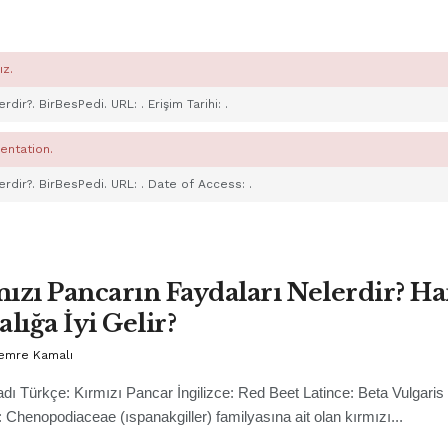
ız.
lerdir?. BirBesPedi. URL:
. Erişim Tarihi:
.
entation.
lerdir?. BirBesPedi. URL:
. Date of Access:
.
ızı Pancarın Faydaları Nelerdir? Ha
alığa İyi Gelir?
Cemre Kamalı
adı Türkçe: Kırmızı Pancar İngilizce: Red Beet Latince: Beta Vulgaris
i: Chenopodiaceae (ıspanakgiller) familyasına ait olan kırmızı...