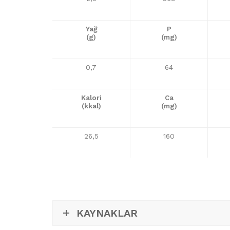
Yağ
P
(g)
(mg)
0,7
64
Kalori
Ca
(kkal)
(mg)
26,5
160
KAYNAKLAR