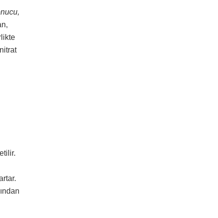
onucu,
an,
likte
itrat
ilir.
rtar.
dından