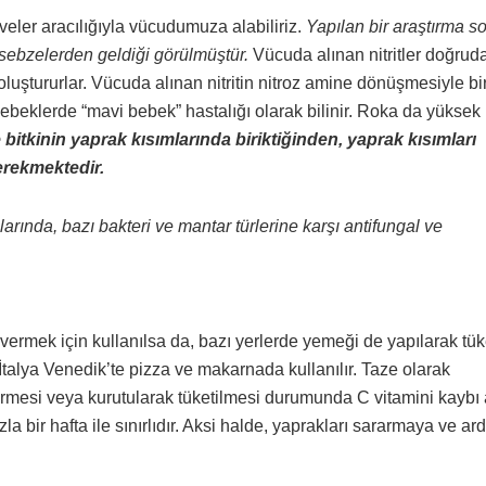
yveler aracılığıyla vücudumuza alabiliriz.
Yapılan bir araştırma s
n sebzelerden geldiği görülmüştür.
Vücuda alınan nitritler doğrud
in oluştururlar. Vücuda alınan nitritin nitroz amine dönüşmesiyle bir
ebeklerde “mavi bebek” hastalığı olarak bilinir. Roka da yüksek n
kle bitkinin yaprak kısımlarında biriktiğinden, yaprak kısımları
erekmektedir.
larında, bazı bakteri ve mantar türlerine karşı antifungal ve
ermek için kullanılsa da, bazı yerlerde yemeği de yapılarak tüket
talya Venedik’te pizza ve makarnada kullanılır. Taze olarak
görmesi veya kurutularak tüketilmesi durumunda C vitamini kaybı a
 bir hafta ile sınırlıdır. Aksi halde, yaprakları sararmaya ve ar