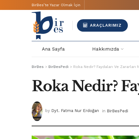
BirBes’te Yazar Olmak İçin
ARAÇLARIMIZ
Ana Sayfa
Hakkımızda
BirBes
>
BirBesPedi
>
Roka Nedir? Faydaları Ve Zararları 
Roka Nedir? Fay
by
Dyt. Fatma Nur Erdoğan
in
BirBesPedi