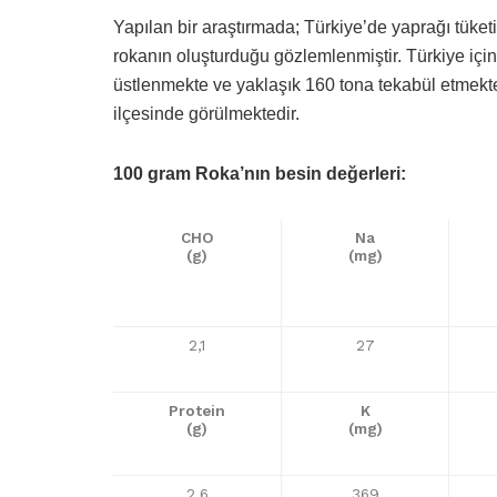
Yapılan bir araştırmada; Türkiye’de yaprağı tüke
rokanın oluşturduğu gözlemlenmiştir. Türkiye içind
üstlenmekte ve yaklaşık 160 tona tekabül etmekte
ilçesinde görülmektedir.
100 gram Roka’nın besin değerleri:
CHO
Na
(g)
(mg)
2,1
27
Protein
K
(g)
(mg)
2,6
369