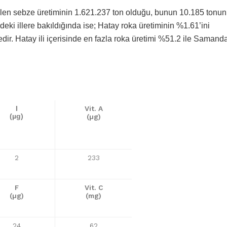
tilen sebze üretiminin 1.621.237 ton olduğu, bunun 10.185 tonun
eki illere bakıldığında ise; Hatay roka üretiminin %1.61’ini
dir. Hatay ili içerisinde en fazla roka üretimi %51.2 ile Samand
Vit. A
I
(µg)
(µg)
2
233
F
Vit. C
(µg)
(mg)
24
62