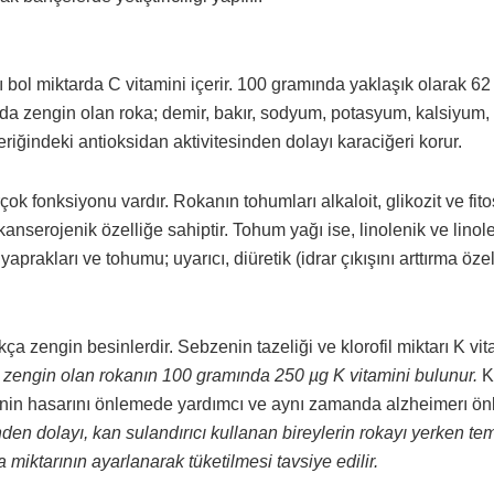
ı bol miktarda C vitamini içerir. 100 gramında yaklaşık olarak 62
da zengin olan roka; demir, bakır, sodyum, potasyum, kalsiyum,
ğindeki antioksidan aktivitesinden dolayı karaciğeri korur.
ok fonksiyonu vardır. Rokanın tohumları alkaloit, glikozit ve fito
tikanserojenik özelliğe sahiptir. Tohum yağı ise, linolenik ve linol
aprakları ve tohumu; uyarıcı, diüretik (idrar çıkışını arttırma özel
a zengin besinlerdir. Sebzenin tazeliği ve klorofil miktarı K vit
 zengin olan rokanın 100 gramında 250 µg K vitamini bulunur.
K
lerinin hasarını önlemede yardımcı ve aynı zamanda alzheimerı ön
sinden dolayı, kan sulandırıcı kullanan bireylerin rokayı yerken tem
a miktarının ayarlanarak tüketilmesi tavsiye edilir.