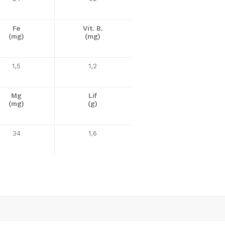
Fe
Vit. B
³
(mg)
(mg)
1,5
1,2
Mg
Lif
(mg)
(g)
34
1,6