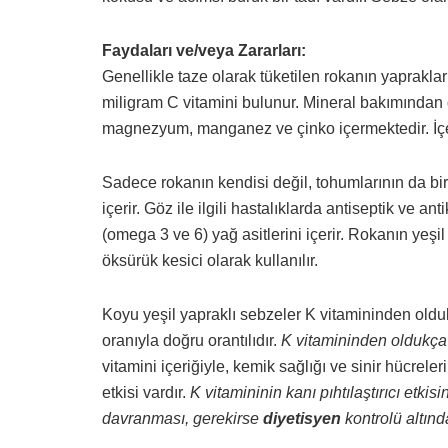
Faydaları ve/veya Zararları:
Genellikle taze olarak tüketilen rokanın yapraklar
miligram C vitamini bulunur. Mineral bakımından 
magnezyum, manganez ve çinko içermektedir. İçeri
Sadece rokanın kendisi değil, tohumlarının da birç
içerir. Göz ile ilgili hastalıklarda antiseptik ve an
(omega 3 ve 6) yağ asitlerini içerir. Rokanın yeşil y
öksürük kesici olarak kullanılır.
Koyu yeşil yapraklı sebzeler K vitamininden oldukç
oranıyla doğru orantılıdır.
K vitamininden oldukça
vitamini içeriğiyle, kemik sağlığı ve sinir hücre
etkisi vardır.
K vitamininin kanı pıhtılaştırıcı etki
davranması, gerekirse
diyetisyen
kontrolü altınd