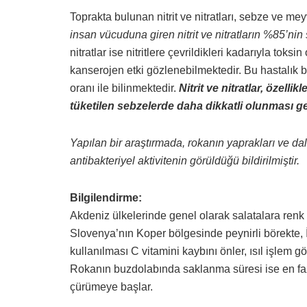
Toprakta bulunan nitrit ve nitratları, sebze ve me
insan vücuduna giren nitrit ve nitratların %85’ni
nitratlar ise nitritlere çevrildikleri kadarıyla toks
kanserojen etki gözlenebilmektedir. Bu hastalık b
oranı ile bilinmektedir.
Nitrit ve nitratlar, özelli
tüketilen sebzelerde daha dikkatli olunması g
Yapılan bir araştırmada, rokanın yaprakları ve dal
antibakteriyel aktivitenin görüldüğü bildirilmiştir.
Bilgilendirme:
Akdeniz ülkelerinde genel olarak salatalara renk v
Slovenya’nın Koper bölgesinde peynirli börekte, İ
kullanılması C vitamini kaybını önler, ısıl işlem 
Rokanın buzdolabında saklanma süresi ise en fazla
çürümeye başlar.