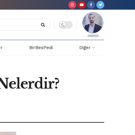
er
BirBesPedi
Diğer
Nelerdir?