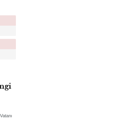
ngi
 Vatanı