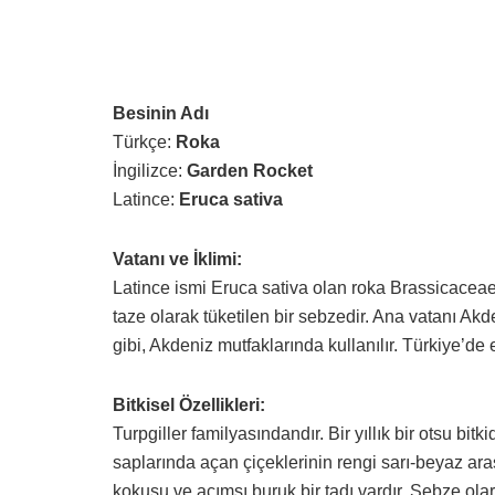
Besinin Adı
Türkçe:
Roka
İngilizce:
Garden
Rocket
Latince:
Eruca sativa
Vatanı ve İklimi:
Latince ismi Eruca sativa olan roka Brassicacea
taze olarak tüketilen bir sebzedir. Ana vatanı Akd
gibi, Akdeniz mutfaklarında kullanılır. Türkiye’de
Bitkisel Özellikleri:
Turpgiller familyasındandır. Bir yıllık bir otsu bitki
saplarında açan çiçeklerinin rengi sarı-beyaz ar
kokusu ve acımsı buruk bir tadı vardır. Sebze olarak