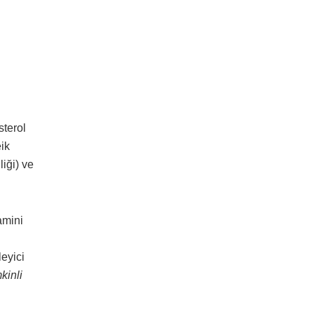
sterol
eik
liği) ve
amini
leyici
kinli