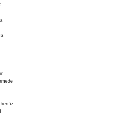
.
da
da
r.
nlemede
r henüz
l