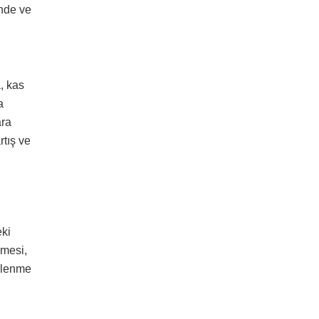
inde ve
, kas
a
ara
rtış ve
eki
nmesi,
eslenme