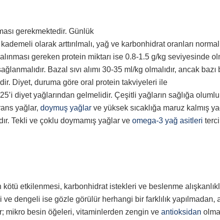
alması gerekmektedir. Günlük
 kademeli olarak arttırılmalı, yağ ve karbonhidrat oranları normal
 alınması gereken protein miktarı ise 0.8-1.5 g/kg seviyesinde ol
ağlanmalıdır. Bazal sıvı alımı 30-35 ml/kg olmalıdır, ancak bazı 
r. Diyet, duruma göre oral protein takviyeleri ile
’i diyet yağlarından gelmelidir. Çeşitli yağların sağlığa olumlu 
rans yağlar,
doymuş yağlar
ve yüksek sıcaklığa maruz kalmış yağ
dır. Tekli ve çoklu doymamış yağlar ve
omega-3 yağ asitleri
terc
n kötü etkilenmesi, karbonhidrat istekleri ve beslenme alışkanlık
 ve dengeli ise gözle görülür herhangi bir farklılık yapılmadan, 
r; mikro besin öğeleri, vitaminlerden zengin ve
antioksidan
olma