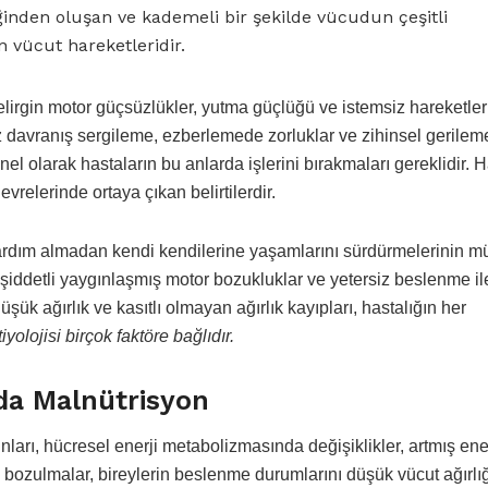
liğinden oluşan ve kademeli bir şekilde vücudun çeşitli
n vücut hareketleridir.
elirgin motor güçsüzlükler, yutma güçlüğü ve istemsiz hareketler
 davranış sergileme, ezberlemede zorluklar ve zihinsel gerilem
el olarak hastaların bu anlarda işlerini bırakmaları gereklidir. H
evrelerinde ortaya çıkan belirtilerdir.
yardım almadan kendi kendilerine yaşamlarını sürdürmelerinin 
 şiddetli yaygınlaşmış motor bozukluklar ve yetersiz beslenme il
üşük ağırlık ve kasıtlı olmayan ağırlık kayıpları, hastalığın her
olojisi birçok faktöre bağlıdır.
da Malnütrisyon
arı, hücresel enerji metabolizmasında değişiklikler, artmış ener
 bozulmalar, bireylerin beslenme durumlarını düşük vücut ağırlı