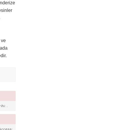
enderize
sinler
ş
 ve
mada
dir.
rihi:
.
 Access: