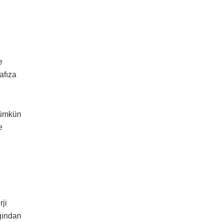
e
afıza
mümkün
e
ji
ğından