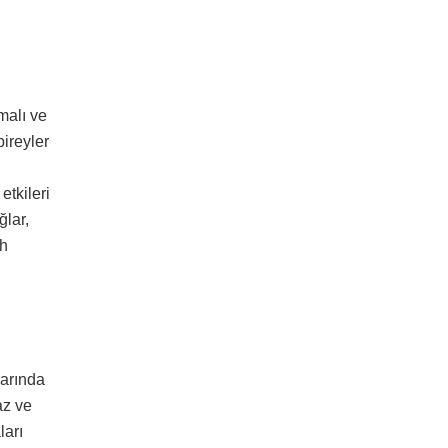
malı ve
bireyler
etkileri
lar,
ih
larında
az ve
ları