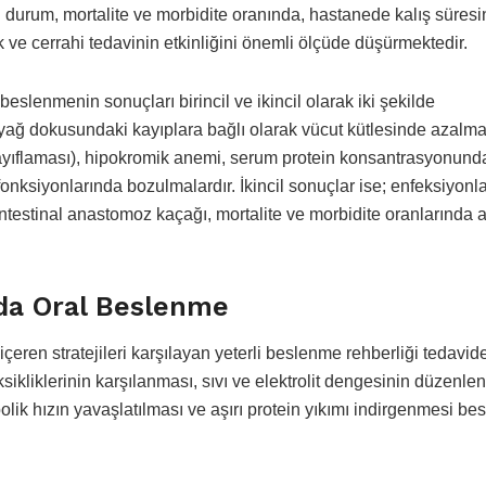
 durum, mortalite ve morbidite oranında, hastanede kalış süres
 ve cerrahi tedavinin etkinliğini önemli ölçüde düşürmektedir.
beslenmenin sonuçları birincil ve ikincil olarak iki şekilde
ve yağ dokusundaki kayıplara bağlı olarak vücut kütlesinde azalma
ayıflaması), hipokromik anemi, serum protein konsantrasyonund
onksiyonlarında bozulmalardır. İkincil sonuçlar ise; enfeksiyonl
 intestinal anastomoz kaçağı, mortalite ve morbidite oranlarında a
nda Oral Beslenme
 içeren stratejileri karşılayan yeterli beslenme rehberliği tedavid
sikliklerinin karşılanması, sıvı ve elektrolit dengesinin düzenle
bolik hızın yavaşlatılması ve aşırı protein yıkımı indirgenmesi b