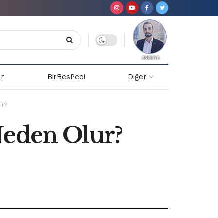
er
BirBesPedi
Diğer
ir?
Neden Olur?