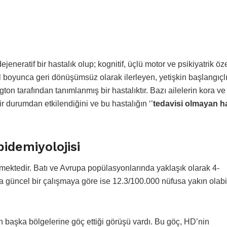
neratif bir hastalık olup; kognitif, üçlü motor ve psikiyatrik öze
l boyunca geri dönüşümsüz olarak ilerleyen, yetişkin başlangıçlıd
on tarafından tanımlanmış bir hastalıktır. Bazı ailelerin kora ve
ir durumdan etkilendiğini ve bu hastalığın ‘’
tedavisi olmayan ha
idemiyolojisi
ektedir. Batı ve Avrupa popülasyonlarında yaklaşık olarak 4-
ha güncel bir çalışmaya göre ise 12.3/100.000 nüfusa yakın olab
başka bölgelerine göç ettiği görüşü vardı. Bu göç, HD’nin