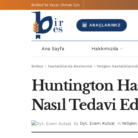
BirBes’te Yazar Olmak İçin
ARAÇLARIMIZ
Ana Sayfa
Hakkımızda
BirBes
>
Hastalıklarda Beslenme
>
Yetişkin Hastalıkları
Huntington Has
Nasıl Tedavi Edi
by
Dyt. Ecem Kutsal
in
Yetişkin