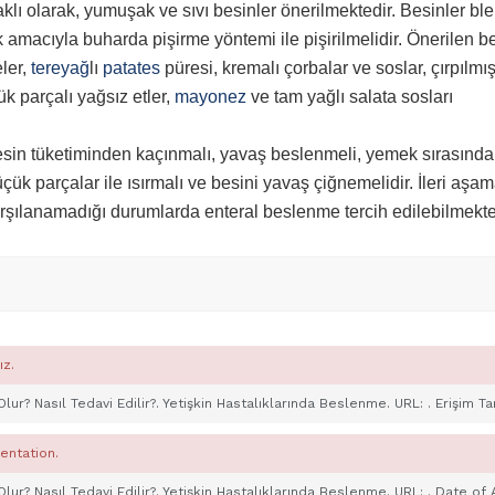
klı olarak, yumuşak ve sıvı besinler önerilmektedir. Besinler bl
amacıyla buharda pişirme yöntemi ile pişirilmelidir. Önerilen be
ler,
tereyağ
lı
patates
püresi, kremalı çorbalar ve soslar, çırpılmı
çük parçalı yağsız etler,
mayonez
ve tam yağlı salata sosları
esin tüketiminden kaçınmalı, yavaş beslenmeli, yemek sırasında
ük parçalar ile ısırmalı ve besini yavaş çiğnemelidir. İleri aşa
karşılanamadığı durumlarda enteral beslenme tercih edilebilmekte
ız.
Olur? Nasıl Tedavi Edilir?. Yetişkin Hastalıklarında Beslenme. URL:
. Erişim Ta
entation.
Olur? Nasıl Tedavi Edilir?. Yetişkin Hastalıklarında Beslenme. URL:
. Date of