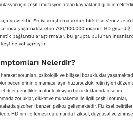
pülasyon için çeşitli mutasyonlardan kaynaklandığı bilinmektedir
kça yüksektir. En iyi araştırmalardan birisi ise Venezuela’
nlarında yaşamakta olan 700/100.000 insanın HD geçirdiği
netik bağlantılı araştırmalar, bu grupta bulunan insanlar
eşfine yol açmıştır.
mptomları Nelerdir?
hareket sorunları, psikolojik ve bilişsel bozukluklar yaşamaktadı
otor becerilerinin olmaması, aşırı huzursuzluk, rutin işleri düze
 belirtiler genellikle motor fonksiyon bozukluklarından sonra
da zorluklar, dikkat ve muhakeme ile ilgili çeşitli sorunlar,
stalarda şizofreni benzeri psikoz gelişmektedir. Fiziksel belirtile
tedir. HD’nin ilerlemesi durumunda fiziksel, duygusal ve zihinse