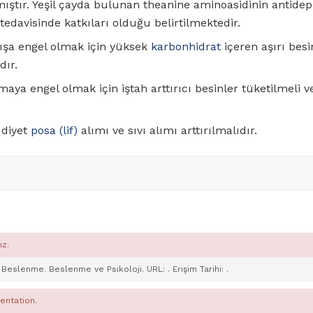
mıştır. Yeşil çayda bulunan theanine aminoasidinin antide
edavisinde katkıları olduğu belirtilmektedir.
tışa engel olmak için yüksek
karbonhidrat
içeren aşırı besi
dır.
aya engel olmak için iştah arttırıcı besinler tüketilmeli 
 diyet
posa (lif)
alımı ve sıvı alımı arttırılmalıdır.
ız.
e Beslenme. Beslenme ve Psikoloji. URL:
. Erişim Tarihi:
.
entation.