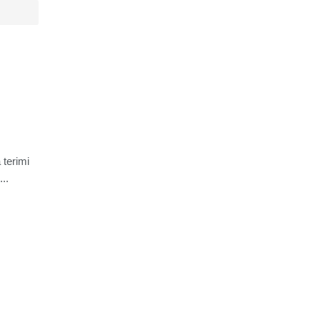
 terimi
..