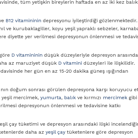
isinde, tüm yetişkin bireylerin haftada en az iki kez balık
 ve
B12 vitamininin
depresyonu iyileştirdiği gözlenmektedir
hıl ve kurubaklagiller, koyu yeşil yapraklı sebzeler, karna
re diyette yer verilmesi depresyonun önlenmesi ve tedavi
 göre
D vitamininin
düşük düzeyleriyle depresyon arasında i
 daha az maruziyet düşük
D vitamini
düzeyleri ile ilişkilidir.
davisinde her gün en az 15-20 dakika güneş ışığından
n doğum sonrası görülen depresyona karşı koruyucu etk
e yeşil mercimek,
yumurta
,
balık
ve kırmızı
mercimek
gibi
erilmesi depresyonun önlenmesi ve tedavisine katkı
eşil çay tüketimi ve depresyon arasındaki ilişki incelendiğ
etenlerde daha az
yeşil çay
tüketenlere göre depresyon