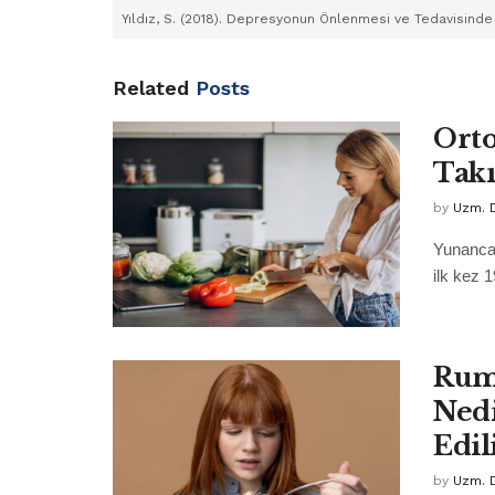
Yıldız, S. (2018). Depresyonun Önlenmesi ve Tedavisind
Related
Posts
Orto
Takı
by
Uzm. D
Yunanca 
ilk kez 
Rum
Nedi
Edil
by
Uzm. D