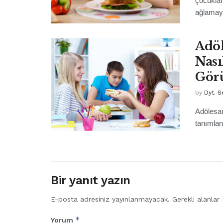
çocuklar
ağlamaya
Adö
Nası
Görü
by
Dyt. 
Adölesan
tanımlan
Bir yanıt yazın
E-posta adresiniz yayınlanmayacak.
Gerekli alanlar
*
Yorum