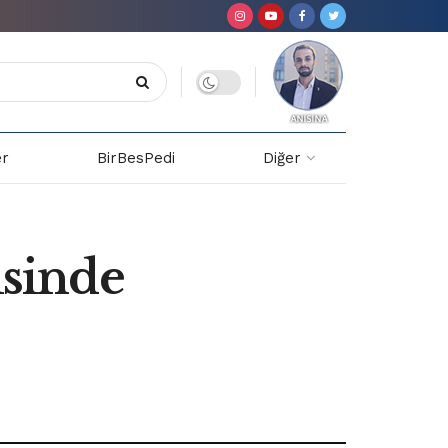
er
BirBesPedi
Diğer
sinde