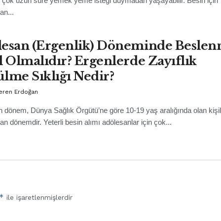
 çok uzun süre yemek yeme isteği duymadan yaşayabilir. Besin için
n...
lesan (Ergenlik) Döneminde Besle
l Olmalıdır? Ergenlerde Zayıflık
lme Sıklığı Nedir?
Seren Erdoğan
 dönem, Dünya Sağlık Örgütü’ne göre 10-19 yaş aralığında olan kişile
an dönemdir. Yeterli besin alımı adölesanlar için çok...
*
ile işaretlenmişlerdir