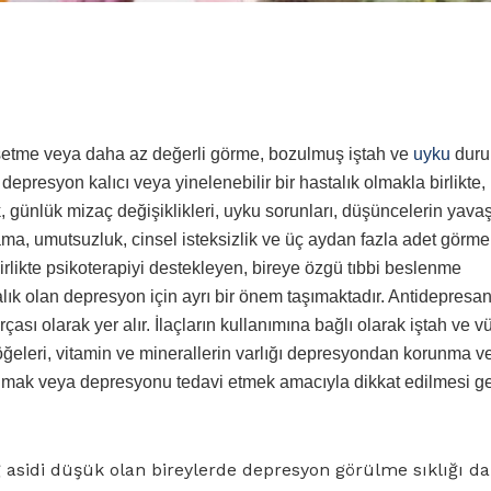
issetme veya daha az değerli görme, bozulmuş iştah ve
uyku
duru
epresyon kalıcı veya yinelenebilir bir hastalık olmakla birlikte,
ık, günlük mizaç değişiklikleri, uyku sorunları, düşüncelerin yava
ama, umutsuzluk, cinsel isteksizlik ve üç aydan fazla adet görm
le birlikte psikoterapiyi destekleyen, bireye özgü tıbbi beslenme
alık olan depresyon için ayrı bir önem taşımaktadır. Antidepresan
ası olarak yer alır. İlaçların kullanımına bağlı olarak iştah ve v
öğeleri, vitamin ve minerallerin varlığı depresyondan korunma v
mak veya depresyonu tedavi etmek amacıyla dikkat edilmesi g
 asidi düşük olan bireylerde depresyon görülme sıklığı d