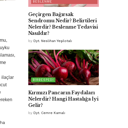
BESLENME
Geçirgen Bağırsak
Sendromu Nedir? Belirtileri
Nelerdir? Beslenme Tedavisi
Nasıldır?
mu,
by
Dyt. Neslihan Yeşilotalı
 uyku
şlaması,
eme
 ilaçlar
BIRBESPEDI
ücut
Kırmızı Pancarın Faydaları
e
Nelerdir? Hangi Hastalığa İyi
ereken
Gelir?
by
Dyt. Cemre Kamalı
aha