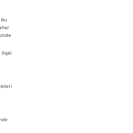
. Bu
bahar
sinde
lişki
ileri
inde