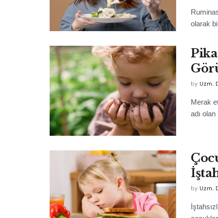
Ruminasy
olarak b
Pika
Gör
by
Uzm. D
Merak et
adı olan
Çocu
İşta
by
Uzm. 
İştahsız