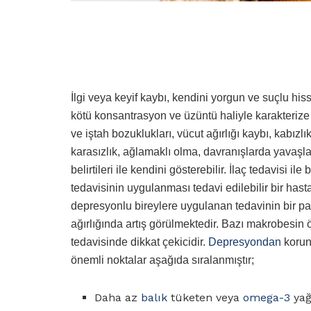
İlgi veya keyif kaybı, kendini yorgun ve suçlu h
kötü konsantrasyon ve üzüntü haliyle karakterize d
ve iştah bozuklukları, vücut ağırlığı kaybı, kabızl
karasızlık, ağlamaklı olma, davranışlarda yavaşl
belirtileri ile kendini gösterebilir. İlaç tedavisi i
tedavisinin uygulanması tedavi edilebilir bir hast
depresyonlu bireylere uygulanan tedavinin bir parç
ağırlığında artış görülmektedir. Bazı makrobesin 
tedavisinde dikkat çekicidir.
Depresyondan
korun
önemli noktalar aşağıda sıralanmıştır;
Daha az
balık
tüketen veya
omega-3
yağ