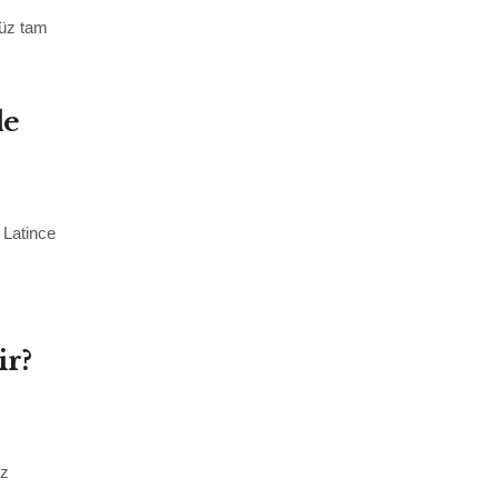
nüz tam
de
 Latince
ir?
ız