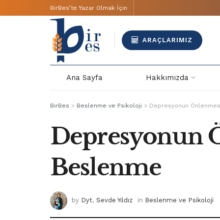
BirBes’te Yazar Olmak İçin
ARAÇLARIMIZ
Ana Sayfa
Hakkımızda
BirBes
>
Beslenme ve Psikoloji
>
Depresyonun Önlenmesi
Depresyonun Ö
Beslenme
by
Dyt. Sevde Yıldız
in
Beslenme ve Psikoloji