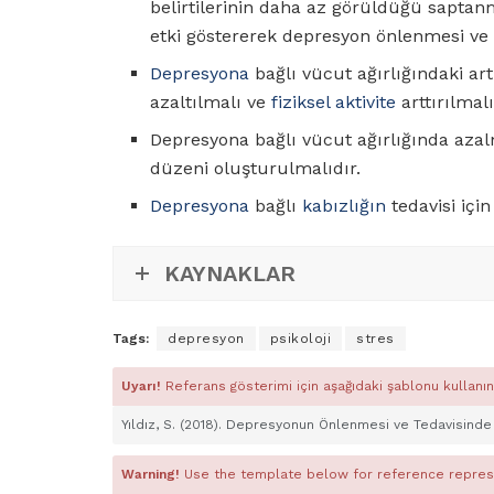
belirtilerinin daha az görüldüğü saptan
etki göstererek depresyon önlenmesi ve t
Depresyona
bağlı vücut ağırlığındaki ar
azaltılmalı ve
fiziksel aktivite
arttırılmalı
Depresyona bağlı vücut ağırlığında azalm
düzeni oluşturulmalıdır.
Depresyona
bağlı
kabızlığın
tedavisi için
KAYNAKLAR
Tags:
depresyon
psikoloji
stres
Uyarı!
Referans gösterimi için aşağıdaki şablonu kullanın
Yıldız, S. (2018). Depresyonun Önlenmesi ve Tedavisind
Warning!
Use the template below for reference repres