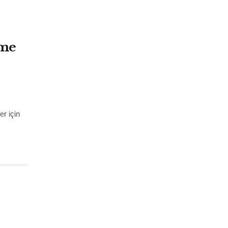
nme
r için