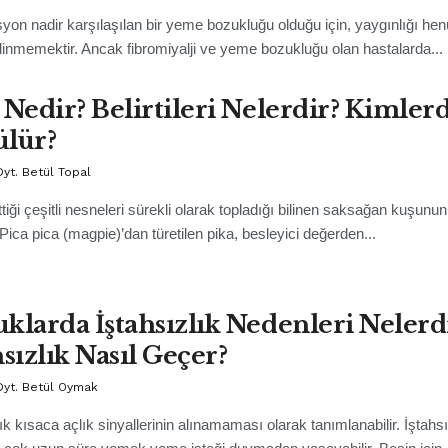
on nadir karşılaşılan bir yeme bozukluğu olduğu için, yaygınlığı he
ilinmemektir. Ancak fibromiyalji ve yeme bozukluğu olan hastalarda...
 Nedir? Belirtileri Nelerdir? Kimler
ülür?
yt. Betül Topal
tiği çeşitli nesneleri sürekli olarak topladığı bilinen saksağan kuşunun
 Pica pica (magpie)’dan türetilen pika, besleyici değerden...
klarda İştahsızlık Nedenleri Nelerd
hsızlık Nasıl Geçer?
Dyt. Betül Oymak
lık kısaca açlık sinyallerinin alınamaması olarak tanımlanabilir. İştahs