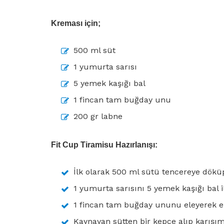
Kreması için;
500 ml süt
1 yumurta sarısı
5 yemek kaşığı bal
1 fincan tam buğday unu
200 gr labne
Fit Cup Tiramisu Hazırlanışı:
İlk olarak 500 ml sütü tencereye dökü
1 yumurta sarısını 5 yemek kaşığı bal i
1 fincan tam buğday ununu eleyerek ek
Kaynayan sütten bir kepçe alıp karışım