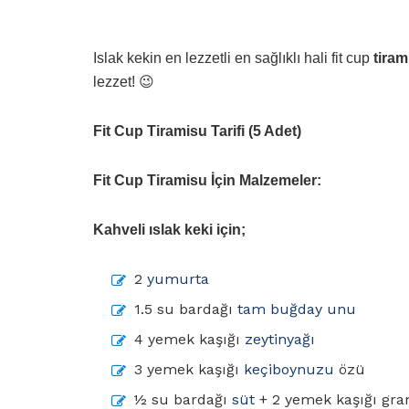
Islak kekin en lezzetli en sağlıklı hali fit cup
tiram
lezzet! 😉
Fit Cup Tiramisu Tarifi (5 Adet)
Fit Cup Tiramisu İçin Malzemeler:
Kahveli ıslak keki için;
2
yumurta
1.5 su bardağı
tam buğday unu
4 yemek kaşığı
zeytinyağı
3 yemek kaşığı
keçiboynuzu
özü
½ su bardağı
süt
+ 2 yemek kaşığı gra