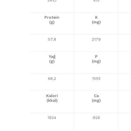
Protein
K
(g)
(mg)
57,8
2179
Yağ
P
(g)
(mg)
68,2
1555
Kalori
Ca
(kkal)
(mg)
1834
926