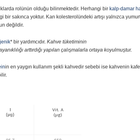
klarda rolünün olduğu bilinmektedir. Herhangi bir
kalp-damar ha
 bir sakınca yoktur. Kan kolesterolündeki artışı yalnızca yumur
n değildir.
jenik
* bir yardımcıdır.
Kahve tüketiminin
ayanıklılığı arttırdığı yapılan çalışmalarla ortaya koyulmuştur.
ein
in en yaygın kullanım şekli kahvedir sebebi ise kahvenin kafe
lir.
Vit. A
I
(µg)
(µg)
85,7
658