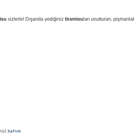
isu
sizlerle! Dışarıda yediğiniz
tiramisu
ları unutturan, pişmanl
nül
kahve