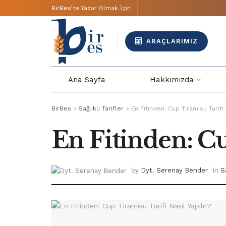
BirBes’te Yazar Olmak İçin
ARAÇLARIMIZ
Ana Sayfa
Hakkımızda
BirBes
>
Sağlıklı Tarifler
>
En Fitinden: Cup Tiramisu Tarifi 
En Fitinden: Cu
by
Dyt. Serenay Bender
in
S