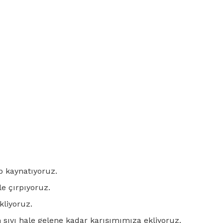
p kaynatıyoruz.
le çırpıyoruz.
liyoruz.
 sıvı hale gelene kadar karışımımıza ekliyoruz.