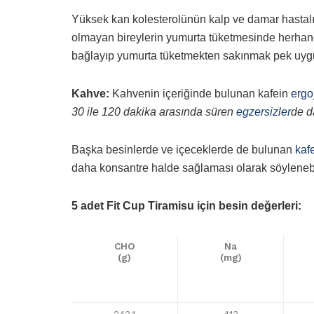
Yüksek kan kolesterolünün kalp ve damar hastalı
olmayan bireylerin yumurta tüketmesinde herhangi
bağlayıp yumurta tüketmekten sakınmak pek uygu
Kahve:
Kahvenin içeriğinde bulunan kafein
ergo
30 ile 120 dakika arasında süren
egzersizler
de d
Başka besinlerde ve içeceklerde de bulunan
kaf
daha konsantre halde sağlaması olarak söylenebi
5 adet Fit Cup Tiramisu için besin değerleri:
CHO
Na
(g)
(mg)
243,1
413