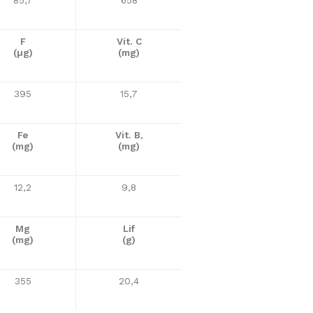
F
Vit. C
(µg)
(mg)
395
15,7
Fe
Vit. B
³
(mg)
(mg)
12,2
9,8
Mg
Lif
(mg)
(g)
355
20,4