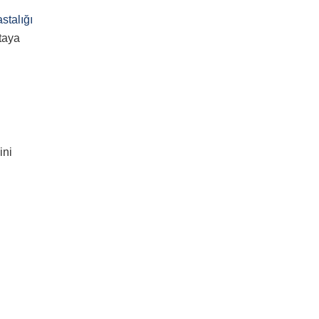
stalığı
taya
ini