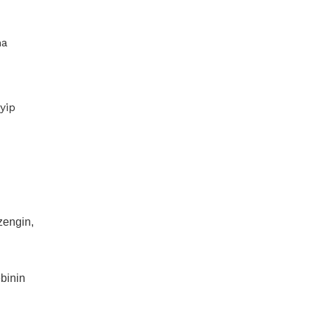
na
yip
 zengin,
binin