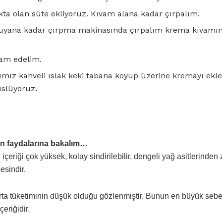
a olan süte ekliyoruz. Kıvam alana kadar çırpalım.
soğuyana kadar çırpma makinasında çırpalım krema kıvamı
vam edelim.
ız kahveli ıslak keki tabana koyup üzerine kremayı ekle
üslüyoruz.
rin faydalarına bakalım…
n
içeriği çok yüksek, kolay sindirilebilir, dengeli yağ asitlerinden
esindir.
rta tüketiminin düşük olduğu gözlenmiştir. Bunun en büyük sebe
çeriğidir.