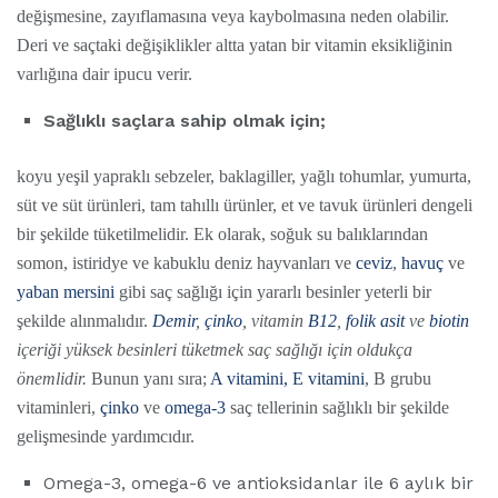
değişmesine, zayıflamasına veya kaybolmasına neden olabilir.
Deri ve saçtaki değişiklikler altta yatan bir vitamin eksikliğinin
varlığına dair ipucu verir.
Sağlıklı saçlara sahip olmak için;
koyu yeşil yapraklı sebzeler, baklagiller, yağlı tohumlar, yumurta,
süt ve süt ürünleri, tam tahıllı ürünler, et ve tavuk ürünleri dengeli
bir şekilde tüketilmelidir. Ek olarak, soğuk su balıklarından
somon, istiridye ve kabuklu deniz hayvanları ve
ceviz
,
havuç
ve
yaban mersini
gibi saç sağlığı için yararlı besinler yeterli bir
şekilde alınmalıdır.
Demir
,
çinko
, vitamin
B12
,
folik asit
ve
biotin
içeriği yüksek besinleri tüketmek saç sağlığı için oldukça
önemlidir.
Bunun yanı sıra;
A vitamini,
E vitamini
, B grubu
vitaminleri,
çinko
ve
omega-3
saç tellerinin sağlıklı bir şekilde
gelişmesinde yardımcıdır.
Omega-3, omega-6 ve antioksidanlar ile 6 aylık bir