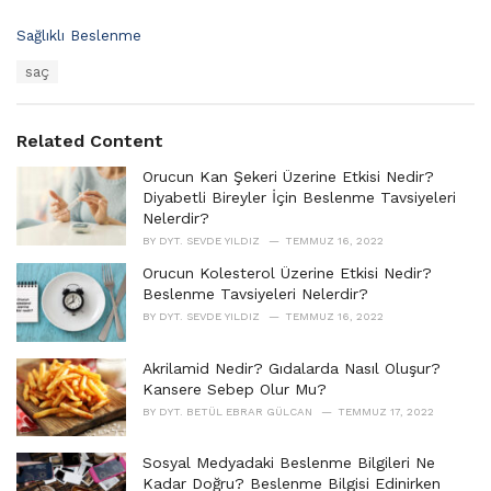
C
Sağlıklı Beslenme
a
T
saç
t
a
e
g
g
s
o
Related Content
:
r
i
Orucun Kan Şekeri Üzerine Etkisi Nedir?
e
Diyabetli Bireyler İçin Beslenme Tavsiyeleri
s
Nelerdir?
:
BY
DYT. SEVDE YILDIZ
TEMMUZ 16, 2022
Orucun Kolesterol Üzerine Etkisi Nedir?
Beslenme Tavsiyeleri Nelerdir?
BY
DYT. SEVDE YILDIZ
TEMMUZ 16, 2022
Akrilamid Nedir? Gıdalarda Nasıl Oluşur?
Kansere Sebep Olur Mu?
BY
DYT. BETÜL EBRAR GÜLCAN
TEMMUZ 17, 2022
Sosyal Medyadaki Beslenme Bilgileri Ne
Kadar Doğru? Beslenme Bilgisi Edinirken