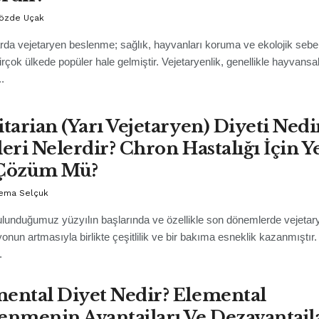
Gözde Uçak
arda vejetaryen beslenme; sağlık, hayvanları koruma ve ekolojik seb
birçok ülkede popüler hale gelmiştir. Vejetaryenlik, genellikle hayvansa
..
itarian (Yarı Vejetaryen) Diyeti Nedi
leri Nelerdir? Chron Hastalığı İçin Y
 Çözüm Mü?
Sema Selçuk
ulunduğumuz yüzyılın başlarında ve özellikle son dönemlerde vejetary
onun artmasıyla birlikte çeşitlilik ve bir bakıma esneklik kazanmıştır
.
ental Diyet Nedir? Elemental
enmenin Avantajları Ve Dezavantajl