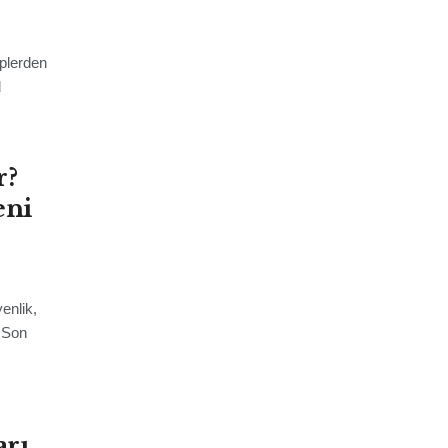
eplerden
l
r?
eni
enlik,
. Son
arı