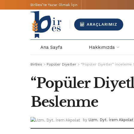
BirBes’te Yazar Olmak İçin
ARAÇLARIMIZ
Ana Sayfa
Hakkımızda
BirBes
>
Popüler Diyetler
>
“Popüler Diyetler” İnceleme 
“Popüler Diyetl
Beslenme
by
Uzm. Dyt. İrem Akpolat