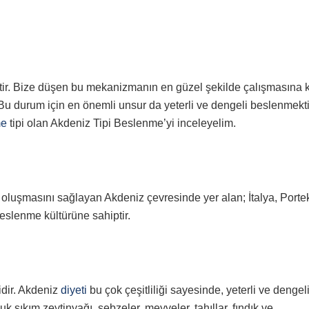
r. Bize düşen bu mekanizmanın en güzel şekilde çalışmasına k
Bu durum için en önemli unsur da yeterli ve dengeli beslenmekti
me
tipi olan Akdeniz Tipi Beslenme’yi inceleyelim.
 oluşmasını sağlayan Akdeniz çevresinde yer alan; İtalya, Portek
eslenme kültürüne sahiptir.
idir. Akdeniz
diyeti
bu çok çeşitliliği sayesinde, yeterli ve dengel
sıkım zeytinyağı, sebzeler, meyveler, tahıllar, fındık ve