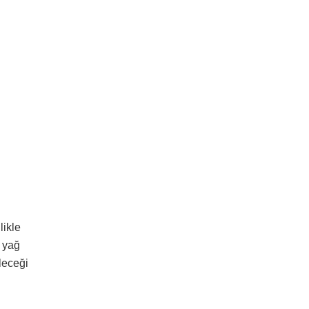
likle
ş yağ
leceği