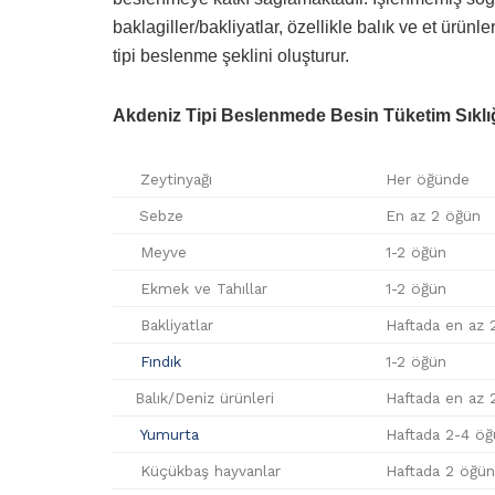
baklagiller/bakliyatlar, özellikle balık ve et ürünl
tipi beslenme şeklini oluşturur.
Akdeniz Tipi Beslenmede Besin Tüketim Sıklı
Zeytinyağı
Her öğünde
Sebze
En az 2 öğün
Meyve
1-2 öğün
Ekmek ve Tahıllar
1-2 öğün
Bakliyatlar
Haftada en az 
Fındık
1-2 öğün
Balık/Deniz ürünleri
Haftada en az 
Yumurta
Haftada 2-4 öğ
Küçükbaş hayvanlar
Haftada 2 öğün