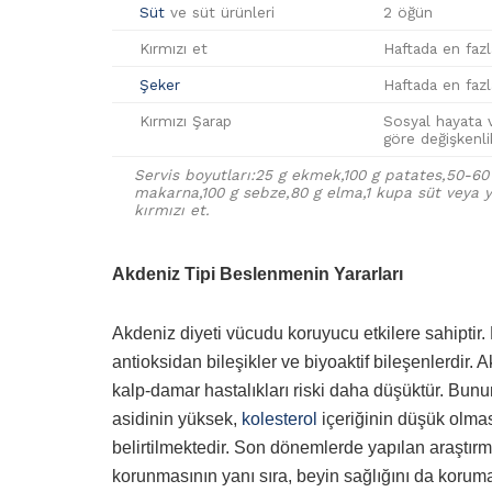
Süt
ve süt ürünleri
2 öğün
Kırmızı et
Haftada en faz
Şeker
Haftada en faz
Kırmızı Şarap
Sosyal hayata v
göre değişkenli
Servis boyutları:25 g ekmek,100 g patates,50-60
makarna,100 g sebze,80 g elma,1 kupa süt veya y
kırmızı et.
Akdeniz Tipi Beslenmenin Yararları
Akdeniz diyeti vücudu koruyucu etkilere sahiptir.
antioksidan bileşikler ve biyoaktif bileşenlerdir.
kalp-damar hastalıkları riski daha düşüktür. Bunu
asidinin yüksek,
kolesterol
içeriğinin düşük olmas
belirtilmektedir. Son dönemlerde yapılan araştırm
korunmasının yanı sıra, beyin sağlığını da koru