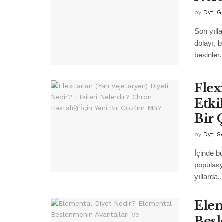
by
Dyt. 
Son yıll
dolayı, 
besinler.
Flex
Etki
Bir
by
Dyt. 
İçinde b
popülasy
yıllarda..
Elem
Besl