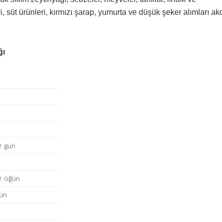
eri, süt ürünleri, kırmızı şarap, yumurta ve düşük şeker alımları a
ğı
2 gün
2 öğün
ün