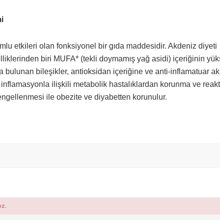
i
lu etkileri olan fonksiyonel bir gıda maddesidir. Akdeniz diyeti
liklerinden biri MUFA* (tekli doymamış yağ asidi) içeriğinin yü
a bulunan bileşikler, antioksidan içeriğine ve anti-inflamatuar ak
inflamasyonla ilişkili metabolik hastalıklardan korunma ve reakt
s) engellenmesi ile obezite ve diyabetten korunulur.
ız.