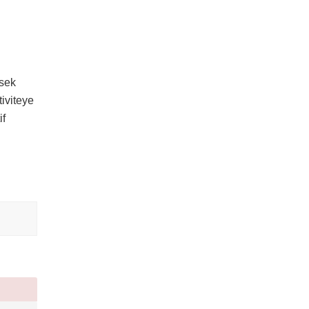
ksek
tiviteye
if