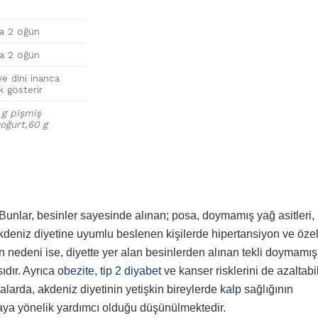
la 2 öğün
la 2 öğün
e dini inanca
k gösterir
 g pişmiş
oğurt,60 g
 Bunlar, besinler sayesinde alınan; posa, doymamış yağ asitleri,
 Akdeniz diyetine uyumlu beslenen kişilerde hipertansiyon ve özel
n nedeni ise, diyette yer alan besinlerden alınan tekli doymamı
ıdır. Ayrıca
obezite
,
tip 2 diyabet
ve kanser risklerini de azaltabi
alarda, akdeniz diyetinin yetişkin bireylerde
kalp
sağlığının
maya yönelik yardımcı olduğu düşünülmektedir.