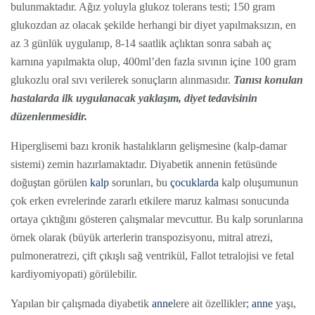
bulunmaktadır. Ağız yoluyla glukoz tolerans testi; 150 gram
glukozdan az olacak şekilde herhangi bir diyet yapılmaksızın, en
az 3 günlük uygulanıp, 8-14 saatlik açlıktan sonra sabah aç
karnına yapılmakta olup, 400ml’den fazla sıvının içine 100 gram
glukozlu oral sıvı verilerek sonuçların alınmasıdır.
Tanısı konulan
hastalarda ilk uygulanacak yaklaşım, diyet tedavisinin
düzenlenmesidir.
Hiperglisemi bazı kronik hastalıkların gelişmesine (kalp-damar
sistemi) zemin hazırlamaktadır. Diyabetik annenin fetüsünde
doğuştan görülen
kalp
sorunları, bu
çocuklarda
kalp oluşumunun
çok erken evrelerinde zararlı etkilere maruz kalması sonucunda
ortaya çıktığını gösteren çalışmalar mevcuttur. Bu kalp sorunlarına
örnek olarak (büyük arterlerin transpozisyonu, mitral atrezi,
pulmoneratrezi, çift çıkışlı sağ ventrikül, Fallot tetralojisi ve fetal
kardiyomiyopati) görülebilir.
Yapılan bir çalışmada diyabetik
anne
lere ait özellikler;
anne
yaşı,