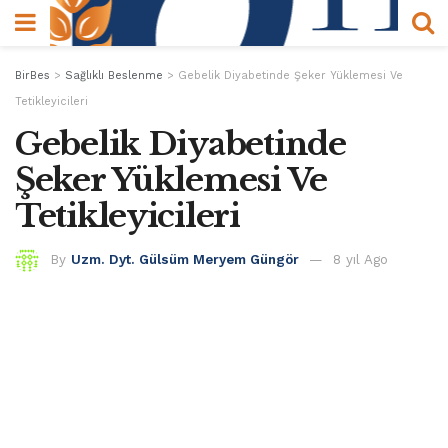
BirBes
>
Sağlıklı Beslenme
>
Gebelik Diyabetinde Şeker Yüklemesi Ve
Tetikleyicileri
Gebelik Diyabetinde
Şeker Yüklemesi Ve
Tetikleyicileri
By
Uzm. Dyt. Gülsüm Meryem Güngör
8 yıl Ago