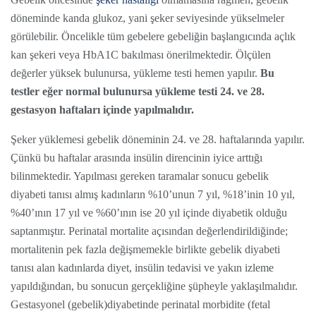
döneminde kanda glukoz, yani şeker seviyesinde yükselmeler
görülebilir. Öncelikle tüm gebelere gebeliğin başlangıcında açlık
kan şekeri veya HbA1C bakılması önerilmektedir. Ölçülen
değerler yüksek bulunursa, yükleme testi hemen yapılır.
Bu
testler eğer normal bulunursa yükleme testi 24. ve 28.
gestasyon haftaları içinde yapılmalıdır.
Şeker yüklemesi gebelik döneminin 24. ve 28. haftalarında yapılır.
Çünkü bu haftalar arasında insülin direncinin iyice arttığı
bilinmektedir. Yapılması gereken taramalar sonucu gebelik
diyabeti tanısı almış kadınların %10’unun 7 yıl, %18’inin 10 yıl,
%40’ının 17 yıl ve %60’ının ise 20 yıl içinde diyabetik olduğu
saptanmıştır. Perinatal mortalite açısından değerlendirildiğinde;
mortalitenin pek fazla değişmemekle birlikte gebelik diyabeti
tanısı alan kadınlarda diyet, insülin tedavisi ve yakın izleme
yapıldığından, bu sonucun gerçekliğine şüpheyle yaklaşılmalıdır.
Gestasyonel (gebelik)diyabetinde perinatal morbidite (fetal