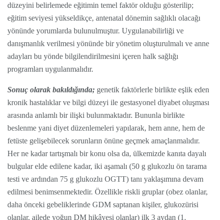
düzeyini belirlemede eğitimin temel faktör olduğu gösterilip;
eğitim seviyesi yükseldikçe, antenatal dönemin sağlıklı olacağı
yönünde yorumlarda bulunulmuştur. Uygulanabilirliği ve
danışmanlık verilmesi yönünde bir yönetim oluşturulmalı ve anne
adayları bu yönde bilgilendirilmesini içeren halk sağlığı
programları uygulanmalıdır.
Sonuç olarak bakıldığında;
genetik faktörlerle birlikte eşlik eden
kronik hastalıklar ve bilgi düzeyi ile gestasyonel diyabet oluşması
arasında anlamlı bir ilişki bulunmaktadır. Bununla birlikte
beslenme yani diyet düzenlemeleri yapılarak, hem anne, hem de
fetüste gelişebilecek sorunların önüne geçmek amaçlanmalıdır.
Her ne kadar tartışmalı bir konu olsa da, ülkemizde kanıta dayalı
bulgular elde edilene kadar, iki aşamalı (50 g glukozlu ön tarama
testi ve ardından 75 g glukozlu OGTT) tanı yaklaşımına devam
edilmesi benimsenmektedir. Özellikle riskli gruplar (obez olanlar,
daha önceki gebeliklerinde GDM saptanan kişiler, glukozürisi
olanlar, ailede yoğun DM hikâyesi olanlar) ilk 3 aydan (1.