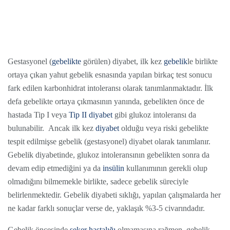
Gestasyonel (
gebelikte
görülen) diyabet, ilk kez
gebelik
le birlikte
ortaya çıkan yahut gebelik esnasında yapılan birkaç test sonucu
fark edilen karbonhidrat intoleransı olarak tanımlanmaktadır. İlk
defa gebelikte ortaya çıkmasının yanında, gebelikten önce de
hastada Tip I veya
Tip II diyabet
gibi glukoz intoleransı da
bulunabilir. Ancak ilk kez
diyabet
olduğu veya riski gebelikte
tespit edilmişse gebelik (gestasyonel) diyabet olarak tanımlanır.
Gebelik diyabetinde, glukoz intoleransının gebelikten sonra da
devam edip etmediğini ya da
insülin
kullanımının gerekli olup
olmadığını bilmemekle birlikte, sadece gebelik süreciyle
belirlenmektedir. Gebelik diyabeti sıklığı, yapılan çalışmalarda her
ne kadar farklı sonuçlar verse de, yaklaşık %3-5 civarındadır.
Gebelik öncesinde
şeker hastalığı
olmamasına rağmen, gebelik