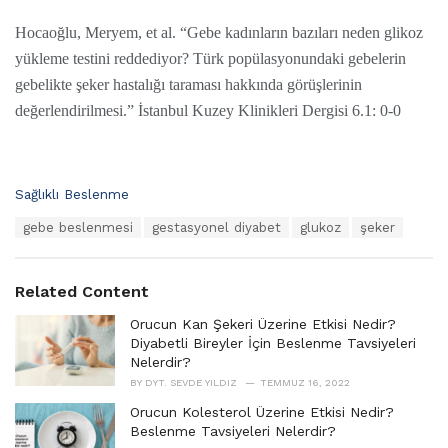
Hocaoğlu, Meryem, et al. “Gebe kadınların bazıları neden glikoz
yükleme testini reddediyor? Türk popülasyonundaki gebelerin
gebelikte şeker hastalığı taraması hakkında görüşlerinin
değerlendirilmesi.” İstanbul Kuzey Klinikleri Dergisi 6.1: 0-0
C
Sağlıklı Beslenme
a
T
gebe beslenmesi
gestasyonel diyabet
glukoz
şeker
t
a
e
g
g
s
o
Related Content
:
r
i
Orucun Kan Şekeri Üzerine Etkisi Nedir?
e
Diyabetli Bireyler İçin Beslenme Tavsiyeleri
s
Nelerdir?
:
BY
DYT. SEVDE YILDIZ
TEMMUZ 16, 2022
Orucun Kolesterol Üzerine Etkisi Nedir?
Beslenme Tavsiyeleri Nelerdir?