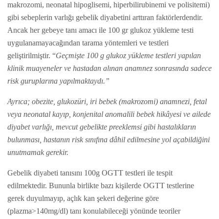
makrozomi, neonatal hipoglisemi, hiperbilirubinemi ve polisitemi)
gibi sebeplerin varlığı gebelik diyabetini arttıran faktörlerdendir.
Ancak her gebeye tanı amacı ile 100 gr glukoz yükleme testi
uygulanamayacağından tarama yöntemleri ve testleri
geliştirilmiştir. “
Geçmişte 100 g glukoz yükleme testleri yapılan
klinik muayeneler ve hastadan alınan anamnez sonrasında sadece
risk guruplarına yapılmaktaydı.”
Ayrıca; obezite, glukozüri, iri bebek (makrozomi) anamnezi, fetal
veya neonatal kayıp, konjenital anomalili bebek hikâyesi ve ailede
diyabet varlığı, mevcut gebelikte preeklemsi gibi hastalıkların
bulunması, hastanın risk sınıfına dâhil edilmesine yol açabildiğini
unutmamak gerekir.
Gebelik diyabeti tanısını 100g OGTT testleri ile tespit
edilmektedir. Bununla birlikte bazı kişilerde OGTT testlerine
gerek duyulmayıp, açlık kan şekeri değerine göre
(plazma>140mg/dl) tanı konulabileceği yönünde teoriler