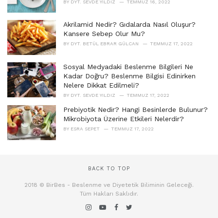
BY
DYT. SEVDE YILDIZ
TEMMUZ 16, 2022
Akrilamid Nedir? Gıdalarda Nasıl Oluşur?
Kansere Sebep Olur Mu?
BY
DYT. BETÜL EBRAR GÜLCAN
TEMMUZ 17, 2022
Sosyal Medyadaki Beslenme Bilgileri Ne
Kadar Doğru? Beslenme Bilgisi Edinirken
Nelere Dikkat Edilmeli?
BY
DYT. SEVDE YILDIZ
TEMMUZ 17, 2022
Prebiyotik Nedir? Hangi Besinlerde Bulunur?
Mikrobiyota Üzerine Etkileri Nelerdir?
BY
ESRA SEPET
TEMMUZ 17, 2022
BACK TO TOP
2018 © BirBes - Beslenme ve Diyetetik Biliminin Geleceği.
Tüm Hakları Saklıdır.