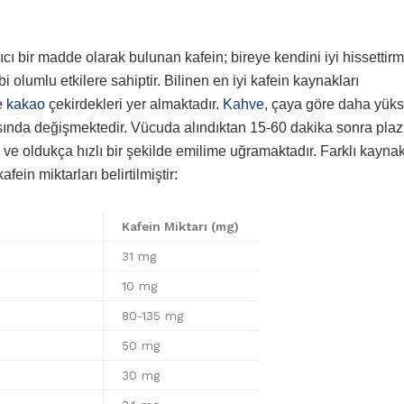
ıcı bir madde olarak bulunan kafein; bireye kendini iyi hissettirm
olumlu etkilere sahiptir. Bilinen en iyi kafein kaynakları
e
kakao
çekirdekleri yer almaktadır.
Kahve
, çaya göre daha yük
asında değişmektedir. Vücuda alındıktan 15-60 dakika sonra pl
 oldukça hızlı bir şekilde emilime uğramaktadır. Farklı kaynakl
ein miktarları belirtilmiştir:
Kafein Miktarı (mg)
31 mg
10 mg
80-135 mg
50 mg
30 mg