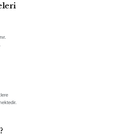
eleri
ır.
.
lere
mektedir.
?