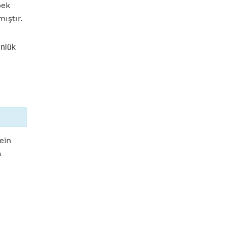
bek
ıştır.
ünlük
ein
a