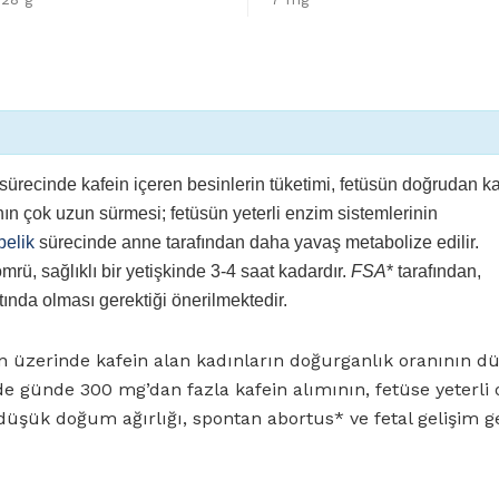
sürecinde kafein içeren besinlerin tüketimi, fetüsün doğrudan k
n çok uzun sürmesi; fetüsün yeterli enzim sistemlerinin
belik
sürecinde anne tarafından daha yavaş metabolize edilir.
mrü, sağlıklı bir yetişkinde 3-4 saat kadardır.
FSA
* tarafından,
tında olması gerektiği önerilmektedir.
n üzerinde kafein alan kadınların doğurganlık oranının d
de günde 300 mg’dan fazla kafein alımının, fetüse yeterli 
üşük doğum ağırlığı, spontan abortus* ve fetal gelişim ger