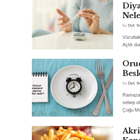
Diya
Nele
by
Dyt. S
Vücuttak
Açlık du
Oruc
Besl
by
Dyt. S
Ramazan 
sebep ol
Çoğu Mü
Akri