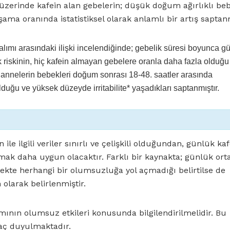
üzerinde kafein alan gebelerin; düşük doğum ağırlıklı be
a oranında istatistiksel olarak anlamlı bir artış saptanm
alımı arasındaki ilişki incelendiğinde; gebelik süresi boyunca g
 riskinin, hiç kafein almayan gebelere oranla daha fazla olduğu
 annelerin bebekleri doğum sonrası 18-48. saatler arasında
duğu ve yüksek düzeyde irritabilite* yaşadıkları saptanmıştır.
e ilgili veriler sınırlı ve çelişkili olduğundan, günlük kaf
mak daha uygun olacaktır. Farklı bir kaynakta; günlük ort
ekte herhangi bir olumsuzluğa yol açmadığı belirtilse de
olarak belirlenmiştir.
ımının olumsuz etkileri konusunda bilgilendirilmelidir. Bu
yaç duyulmaktadır.