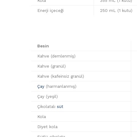
Kola
355 mL (1 kutu)
Enerji içeceği
250 mL (1 kutu)
Besin
Kahve (demlenmiş)
Kahve (granül)
Kahve (kafeinsiz granül)
Çay
(harmanlanmış)
Çay (yeşil)
Çikolatalı
süt
Kola
Diyet kola
Sütlü çikolata