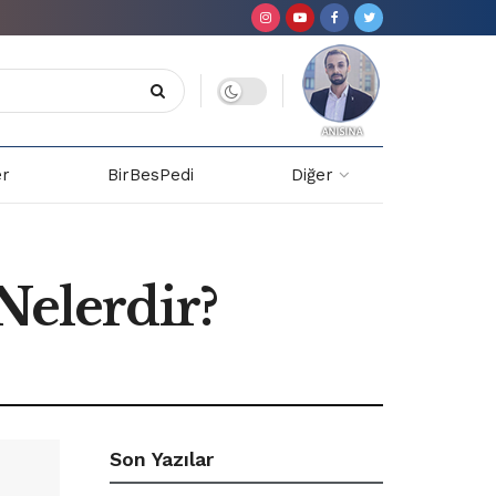
er
BirBesPedi
Diğer
Nelerdir?
Son Yazılar