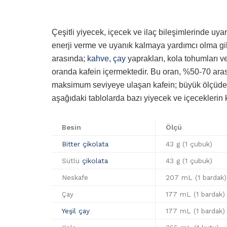
Çeşitli yiyecek, içecek ve ilaç bileşimlerinde uyar
enerji verme ve uyanık kalmaya yardımcı olma gibi 
arasında;
kahve
,
çay
yaprakları, kola tohumları v
oranda kafein içermektedir. Bu oran, %50-70 ar
maksimum seviyeye ulaşan kafein; büyük ölçüde ve
aşağıdaki tablolarda bazı yiyecek ve içeceklerin kaf
Besin
Ölçü
Bitter çikolata
43 g (1 çubuk)
Sütlü
çikolata
43 g (1 çubuk)
Neskafe
207 mL (1 bardak)
Çay
177 mL (1 bardak)
Yeşil çay
177 mL (1 bardak)