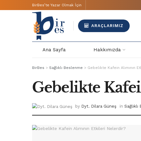
BirBes’te Yazar Olmak İçin
ARAÇLARIMIZ
Ana Sayfa
Hakkımızda
BirBes
>
Sağlıklı Beslenme
>
Gebelikte Kafein Alımının Etk
Gebelikte Kafei
by
Dyt. Dilara Güneş
in
Sağlıkl