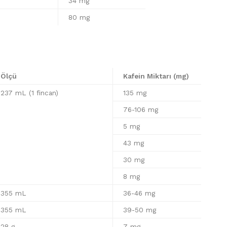
34 mg
80 mg
Ölçü
Kafein Miktarı (mg)
237 mL (1 fincan)
135 mg
76-106 mg
5 mg
43 mg
30 mg
8 mg
355 mL
36-46 mg
355 mL
39-50 mg
28 g
7 mg