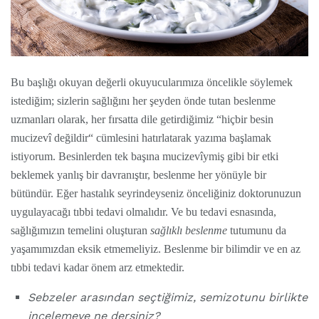
Bu başlığı okuyan değerli okuyucularımıza öncelikle söylemek
istediğim; sizlerin sağlığını her şeyden önde tutan beslenme
uzmanları olarak, her fırsatta dile getirdiğimiz “hiçbir besin
mucizevî değildir“ cümlesini hatırlatarak yazıma başlamak
istiyorum. Besinlerden tek başına mucizevîymiş gibi bir etki
beklemek yanlış bir davranıştır, beslenme her yönüyle bir
bütündür. Eğer hastalık seyrindeyseniz önceliğiniz doktorunuzun
uygulayacağı tıbbi tedavi olmalıdır. Ve bu tedavi esnasında,
sağlığımızın temelini oluşturan
sağlıklı beslenme
tutumunu da
yaşamımızdan eksik etmemeliyiz. Beslenme bir bilimdir ve en az
tıbbi tedavi kadar önem arz etmektedir.
Sebzeler arasından seçtiğimiz, semizotunu birlikte
incelemeye ne dersiniz?