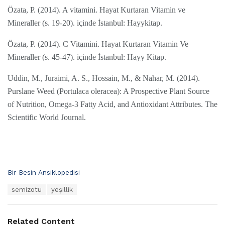
Özata, P. (2014). A vitamini. Hayat Kurtaran Vitamin ve
Mineraller (s. 19-20). içinde İstanbul: Hayykitap.
Özata, P. (2014). C Vitamini. Hayat Kurtaran Vitamin Ve
Mineraller (s. 45-47). içinde İstanbul: Hayy Kitap.
Uddin, M., Juraimi, A. S., Hossain, M., & Nahar, M. (2014).
Purslane Weed (Portulaca oleracea): A Prospective Plant Source
of Nutrition, Omega-3 Fatty Acid, and Antioxidant Attributes. The
Scientific World Journal.
C
Bir Besin Ansiklopedisi
a
T
semizotu
yeşillik
t
a
e
g
g
s
o
Related Content
: