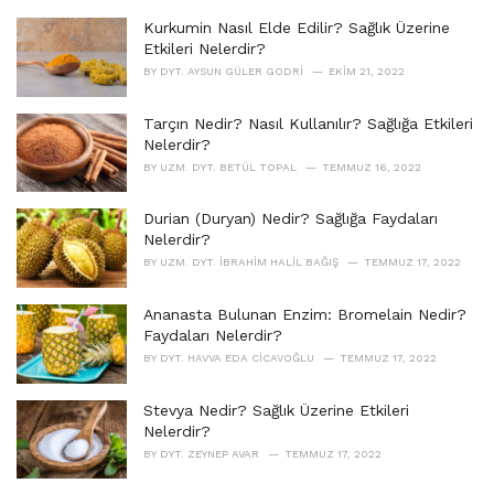
r
i
Kurkumin Nasıl Elde Edilir? Sağlık Üzerine
e
Etkileri Nelerdir?
s
BY
DYT. AYSUN GÜLER GODRI
EKIM 21, 2022
:
Tarçın Nedir? Nasıl Kullanılır? Sağlığa Etkileri
Nelerdir?
BY
UZM. DYT. BETÜL TOPAL
TEMMUZ 16, 2022
Durian (Duryan) Nedir? Sağlığa Faydaları
Nelerdir?
BY
UZM. DYT. İBRAHIM HALIL BAĞIŞ
TEMMUZ 17, 2022
Ananasta Bulunan Enzim: Bromelain Nedir?
Faydaları Nelerdir?
BY
DYT. HAVVA EDA CICAVOĞLU
TEMMUZ 17, 2022
Stevya Nedir? Sağlık Üzerine Etkileri
Nelerdir?
BY
DYT. ZEYNEP AVAR
TEMMUZ 17, 2022