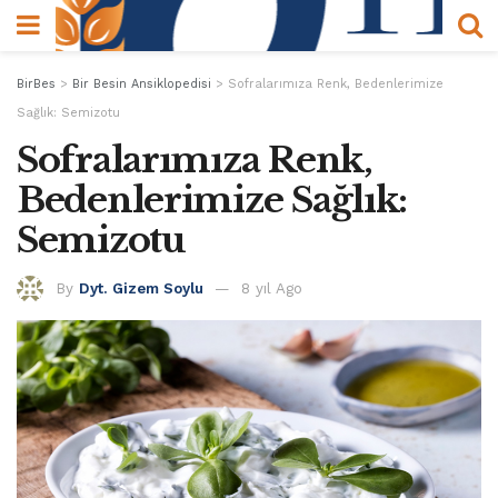
BirBes
>
Bir Besin Ansiklopedisi
>
Sofralarımıza Renk, Bedenlerimize
Sağlık: Semizotu
Sofralarımıza Renk,
Bedenlerimize Sağlık:
Semizotu
By
Dyt. Gizem Soylu
8 yıl Ago