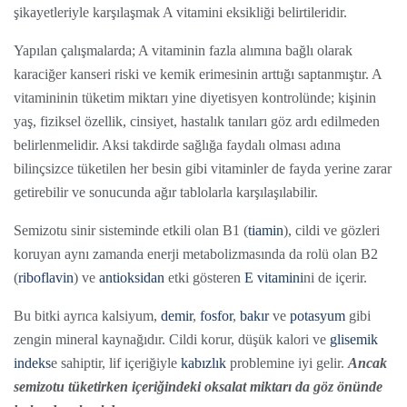
şikayetleriyle karşılaşmak A vitamini eksikliği belirtileridir.
Yapılan çalışmalarda; A vitaminin fazla alımına bağlı olarak
karaciğer kanseri riski ve kemik erimesinin arttığı saptanmıştır. A
vitamininin tüketim miktarı yine diyetisyen kontrolünde; kişinin
yaş, fiziksel özellik, cinsiyet, hastalık tanıları göz ardı edilmeden
belirlenmelidir. Aksi takdirde sağlığa faydalı olması adına
bilinçsizce tüketilen her besin gibi vitaminler de fayda yerine zarar
getirebilir ve sonucunda ağır tablolarla karşılaşılabilir.
Semizotu sinir sisteminde etkili olan B1 (
tiamin
), cildi ve gözleri
koruyan aynı zamanda enerji metabolizmasında da rolü olan B2
(
riboflavin
) ve
antioksidan
etki gösteren
E vitamini
ni de içerir.
Bu bitki ayrıca kalsiyum,
demir
,
fosfor
,
bakır
ve
potasyum
gibi
zengin mineral kaynağıdır. Cildi korur, düşük kalori ve
glisemik
indeks
e sahiptir, lif içeriğiyle
kabızlık
problemine iyi gelir.
Ancak
semizotu tüketirken içeriğindeki oksalat miktarı da göz önünde