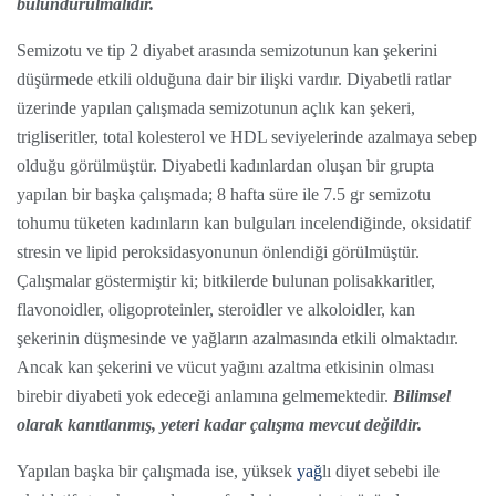
bulundurulmalıdır.
Semizotu ve tip 2 diyabet arasında semizotunun kan şekerini
düşürmede etkili olduğuna dair bir ilişki vardır. Diyabetli ratlar
üzerinde yapılan çalışmada semizotunun açlık kan şekeri,
trigliseritler, total kolesterol ve HDL seviyelerinde azalmaya sebep
olduğu görülmüştür. Diyabetli kadınlardan oluşan bir grupta
yapılan bir başka çalışmada; 8 hafta süre ile 7.5 gr semizotu
tohumu tüketen kadınların kan bulguları incelendiğinde, oksidatif
stresin ve lipid peroksidasyonunun önlendiği görülmüştür.
Çalışmalar göstermiştir ki; bitkilerde bulunan polisakkaritler,
flavonoidler, oligoproteinler, steroidler ve alkoloidler, kan
şekerinin düşmesinde ve yağların azalmasında etkili olmaktadır.
Ancak kan şekerini ve vücut yağını azaltma etkisinin olması
birebir diyabeti yok edeceği anlamına gelmemektedir.
Bilimsel
olarak kanıtlanmış, yeteri kadar çalışma mevcut değildir.
Yapılan başka bir çalışmada ise, yüksek
yağ
lı diyet sebebi ile