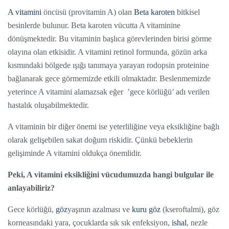
A vitamini
öncüsü (provitamin A) olan
Beta karoten
bitkisel
besinlerde bulunur. Beta karoten vücutta A vitaminine
dönüşmektedir. Bu vitaminin başlıca görevlerinden birisi görme
olayına olan etkisidir. A vitamini retinol formunda, gözün arka
kısmındaki bölgede ışığı tanımaya yarayan rodopsin proteinine
bağlanarak gece görmemizde etkili olmaktadır. Beslenmemizde
yeterince A vitamini alamazsak eğer ’gece körlüğü’ adı verilen
hastalık oluşabilmektedir.
A vitaminin bir diğer önemi ise yeterliliğine veya eksikliğine bağlı
olarak gelişebilen sakat doğum riskidir. Çünkü bebeklerin
gelişiminde A vitamini oldukça önemlidir.
Peki, A vitamini eksikliğini vücudumuzda hangi bulgular ile
anlayabiliriz?
Gece körlüğü,
göz
yaşının azalması ve
kuru göz
(kseroftalmi), göz
korneasındaki yara, çocuklarda sık sık enfeksiyon,
ishal
, nezle