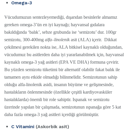
Omega-3
Vücudumuzun sentezleyemediği, dışarıdan besinlerle almamız
gereken omega-3’ün en iyi kaynağı; hayvansal gıdalara
bakıldığında ‘balık’, sebze grubunda ise ‘semizotu’ dur. 100gr
semizotu, 300-400mg
alfa
–
linolenik
asit (ALA) içerir. Dikkat
çekilmesi gerekilen nokta ise, ALA bitkisel kaynaklı olduğundan,
vücudumuz bu asitlerden daha iyi yararlanabilmek için, hayvansal
kaynaklı omega-3 yağ asitleri (EPA VE DHA) formuna çevirir.
Bu yüzden semizotu tüketimi bir alternatif olabilir fakat balık ile
tamamen aynı etkide olmadığı bilinmelidir. Semizotunun sahip
olduğu alfa-linolenik asidi, insanın büyüme ve gelişmesinde,
hastalıkların önlenmesinde (özellikle çeşitli kardiyovasküler
hastalıklarda) önemli bir role sahiptir. Ispanak ve semizotu
üzerinde yapılan bir çalışmada, semizotunun ıspanağa göre 5 kat
daha fazla omega-3 yağ asitleri içerdiği görülmüştür.
C Vitamini
(Askorbik asit)