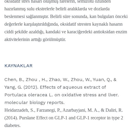
oksidatif stres hasarı oluşmuş farelerin, semizotu özünden
hazırlanmış sulu ekstrelerle belirli aralıklarda ve dozlarda
beslenmesi sağlanmıştır. Belirli süre sonunda, kan bulguları önceki
değerlerle karşılaştırıldığında, oksidatif stresten kaynaklı hasarın
ciddi şekilde azaldığı, kandaki ve karaciğerdeki antioksidan enzim
aktivitelerinin arttığı görülmüştür.
KAYNAKLAR
Chen, B., Zhou , H., Zhao, W., Zhou, W., Yuan, Q., &
Yang, G. (2012). Effects of aqueous extract of
Portulaca oleracea L. on oxidative stress and liver.
molecular biology reports.
Heidarzadeh, S., Farzanegi, P., Azarbayjani, M. A., & Daliri, R.
(2014). Purslane Effect on GLP-1 and GLP-1 receptor in type 2
diabetes.