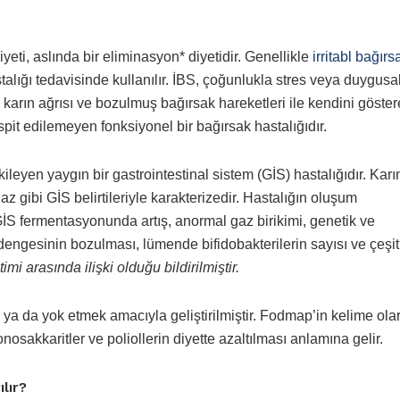
i, aslında bir eliminasyon* diyetidir. Genellikle
irritabl bağırs
alığı tedavisinde kullanılır. İBS, çoğunlukla stres veya duygusa
karın ağrısı ve bozulmuş bağırsak hareketleri ile kendini göster
pit edilemeyen fonksiyonel bir bağırsak hastalığıdır.
eyen yaygın bir gastrointestinal sistem (GİS) hastalığıdır. Karı
gaz gibi GİS belirtileriyle karakterizedir. Hastalığın oluşum
İS fermentasyonunda artış, anormal gaz birikimi, genetik ve
engesinin bozulması, lümende bifidobakterilerin sayısı ve çeşitl
timi arasında ilişki olduğu bildirilmiştir.
k ya da yok etmek amacıyla geliştirilmiştir. Fodmap’in kelime ola
onosakkaritler ve poliollerin diyette azaltılması anlamına gelir.
lır?