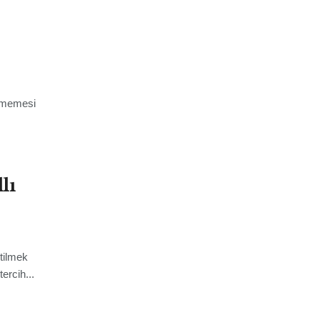
tilmemesi
lı
etilmek
ercih...