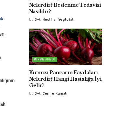
Nelerdir? Beslenme Tedavisi
Nasıldır?
ak
by
Dyt. Neslihan Yeşilotalı
l
en,
n
BIRBESPEDI
Kırmızı Pancarın Faydaları
Nelerdir? Hangi Hastalığa İyi
iliğinin
Gelir?
by
Dyt. Cemre Kamalı
rak