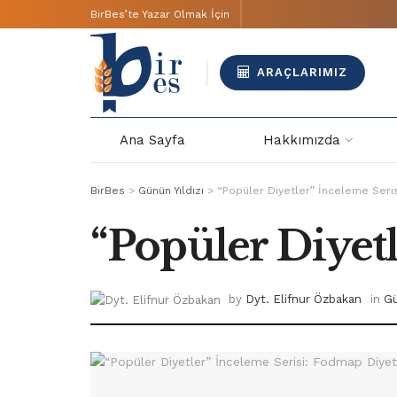
BirBes’te Yazar Olmak İçin
ARAÇLARIMIZ
Ana Sayfa
Hakkımızda
BirBes
>
Günün Yıldızı
>
“Popüler Diyetler” İnceleme Seri
“Popüler Diyet
by
Dyt. Elifnur Özbakan
in
Gü