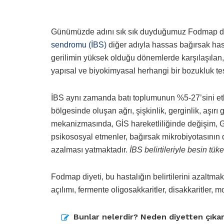
Günümüzde adını sık sık duyduğumuz Fodmap diyet
sendromu (İBS)
diğer adıyla hassas bağırsak hast
gerilimin yüksek olduğu dönemlerde karşılaşılan, 
yapısal ve biyokimyasal herhangi bir bozukluk tes
İBS aynı zamanda batı toplumunun %5-27’sini etkil
bölgesinde oluşan ağrı, şişkinlik, gerginlik, aşırı 
mekanizmasında, GİS hareketliliğinde değişim, G
psikososyal etmenler, bağırsak mikrobiyotasının d
azalması yatmaktadır.
İBS belirtileriyle besin tüke
Fodmap diyeti, bu hastalığın belirtilerini azaltma
açılımı, fermente oligosakkaritler, disakkaritler, m
Bunlar nelerdir? Neden diyetten çıkarı