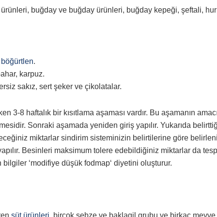
rünleri, buğday ve buğday ürünleri, buğday kepeği, şeftali, hu
.
,
böğürtlen
.
ahar, karpuz.
ersiz sakız, sert şeker ve çikolatalar.
ken 3-8 haftalık bir kısıtlama aşaması vardır. Bu aşamanın amacı
lmesidir. Sonraki aşamada yeniden giriş yapılır. Yukarıda belirtti
eğiniz miktarlar sindirim sisteminizin belirtilerine göre belirleni
apılır. Besinleri maksimum tolere edebildiğiniz miktarlar da tesp
 bilgiler ‘modifiye düşük fodmap‘ diyetini oluşturur.
eren
süt ürünleri
, birçok sebze ve baklagil grubu ve birkaç meyve