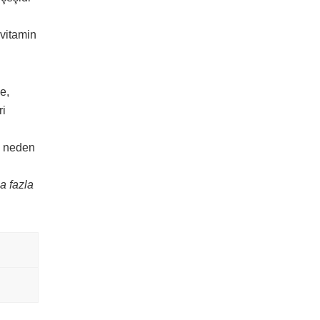
 vitamin
e,
ri
n neden
a fazla