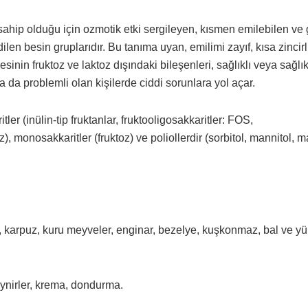
 sahip olduğu için ozmotik etki sergileyen, kısmen emilebilen ve
ilen besin gruplarıdır. Bu tanıma uyan, emilimi zayıf, kısa zincirl
sinin fruktoz ve laktoz dışındaki bileşenleri, sağlıklı veya sağlı
a da problemli olan kişilerde ciddi sorunlara yol açar.
tler (inülin-tip fruktanlar, fruktooligosakkaritler: FOS,
), monosakkaritler (fruktoz) ve poliollerdir (sorbitol, mannitol, mal
, karpuz, kuru meyveler, enginar, bezelye, kuşkonmaz, bal ve y
ynirler, krema, dondurma.