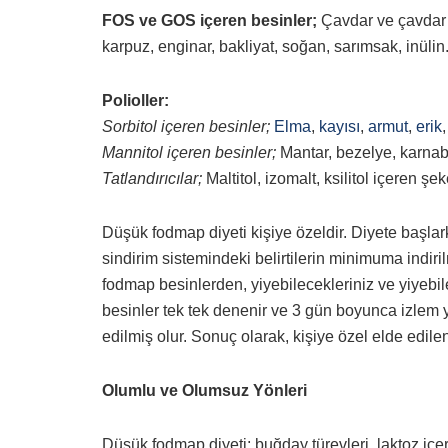
FOS ve GOS içeren besinler;
Çavdar ve çavdar ü
karpuz, enginar, bakliyat, soğan, sarımsak, inülin
Polioller:
Sorbitol içeren besinler;
Elma
,
kayısı
,
armut
,
erik
Mannitol içeren besinler;
Mantar, bezelye, karnab
Tatlandırıcılar;
Maltitol, izomalt, ksilitol içeren şek
Düşük fodmap diyeti kişiye özeldir. Diyete başlar
sindirim sistemindeki belirtilerin minimuma indiri
fodmap besinlerden, yiyebilecekleriniz ve yiyebilec
besinler tek tek denenir ve 3 gün boyunca izlem y
edilmiş olur. Sonuç olarak, kişiye özel elde edilen
Olumlu ve Olumsuz Yönleri
Düşük fodmap diyeti; buğday türevleri, laktoz iç