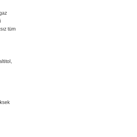
 gaz
i
ksız tüm
titol,
üksek