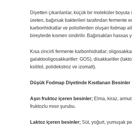
Diyetten çıkarılanlar, küçük bir moleküler boyuta
üreten, bağırsak bakterileri tarafından fermente ed
karbonhidratlar ve poliollerden oluşan fodmap aile
bireylerde kısmen sindirilir. Bağırsakları hassas y
Kısa zincirli fermente karbonhidratlar; oligosakkari
galaktooligosakkaritler: GOS), disakkaritler (laktoz
ksilitol, polidekstroz ve izomalt).
Düşük Fodmap Diyetinde Kısıtlanan Besinler
Aşırı fruktoz içeren besinler;
Elma, kiraz, armut
fruktozlu mısır şurubu.
Laktoz içeren besinler;
Süt, yoğurt, yumuşak pe