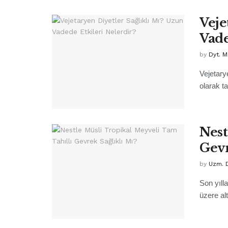
Veje
Vade
by
Dyt. M
Vejetary
olarak t
Nest
Gevr
by
Uzm. D
Son yıll
üzere alt