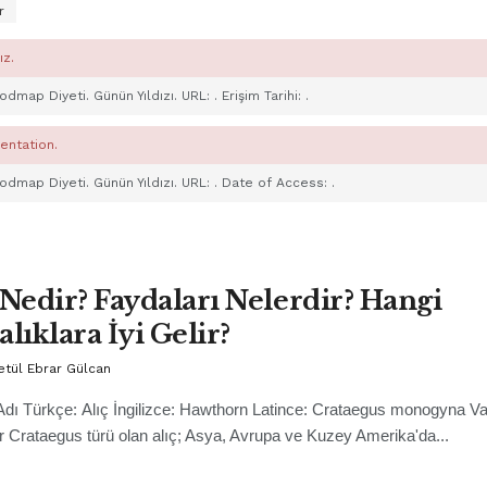
r
ız.
Fodmap Diyeti. Günün Yıldızı. URL:
. Erişim Tarihi:
.
entation.
Fodmap Diyeti. Günün Yıldızı. URL:
. Date of Access:
.
 Nedir? Faydaları Nelerdir? Hangi
alıklara İyi Gelir?
etül Ebrar Gülcan
Adı Türkçe: Alıç İngilizce: Hawthorn Latince: Crataegus monogyna Va
Bir Crataegus türü olan alıç; Asya, Avrupa ve Kuzey Amerika'da...