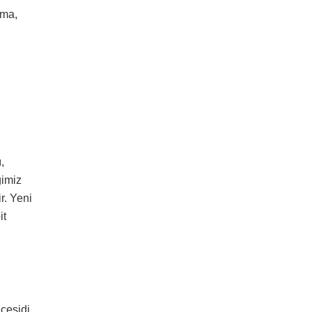
rma,
,
ğimiz
r. Yeni
it
 çeşidi