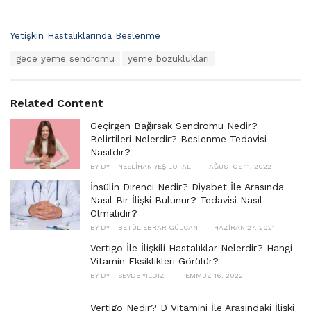
C
Yetişkin Hastalıklarında Beslenme
a
T
gece yeme sendromu
yeme bozuklukları
t
a
e
g
g
s
o
Related Content
:
r
i
Geçirgen Bağırsak Sendromu Nedir?
e
Belirtileri Nelerdir? Beslenme Tedavisi
s
Nasıldır?
:
BY
DYT. NESLIHAN YEŞILOTALI
AĞUSTOS 11, 2022
İnsülin Direnci Nedir? Diyabet İle Arasında
Nasıl Bir İlişki Bulunur? Tedavisi Nasıl
Olmalıdır?
BY
DYT. BETÜL EBRAR GÜLCAN
HAZIRAN 27, 2021
Vertigo İle İlişkili Hastalıklar Nelerdir? Hangi
Vitamin Eksiklikleri Görülür?
BY
DYT. SEVDE YILDIZ
TEMMUZ 16, 2022
Vertigo Nedir? D Vitamini İle Arasındaki İlişki