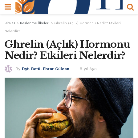
BirBes
>
Beslenme İlkeleri
>
Ghrelin (Açlık) Hormonu Nedir? Etkileri
Nelerdir?
Ghrelin (Açlık) Hormonu
Nedir? Etkileri Nelerdir?
By
Dyt. Betül Ebrar Gülcan
8 yıl Ago