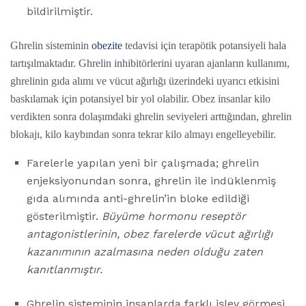
bildirilmiştir.
Ghrelin sisteminin
obezite
tedavisi için terapötik potansiyeli hala
tartışılmaktadır. Ghrelin inhibitörlerini uyaran ajanların kullanımı,
ghrelinin gıda alımı ve vücut ağırlığı üzerindeki uyarıcı etkisini
baskılamak için potansiyel bir yol olabilir. Obez insanlar kilo
verdikten sonra dolaşımdaki ghrelin seviyeleri arttığından, ghrelin
blokajı, kilo kaybından sonra tekrar kilo almayı engelleyebilir.
Farelerle yapılan yeni bir çalışmada; ghrelin
enjeksiyonundan sonra, ghrelin ile indüklenmiş
gıda alımında anti-ghrelin’in bloke edildiği
gösterilmiştir.
Büyüme hormonu reseptör
antagonistlerinin, obez farelerde vücut ağırlığı
kazanımının azalmasına neden olduğu zaten
kanıtlanmıştır.
Ghrelin sisteminin insanlarda farklı işlev görmesi