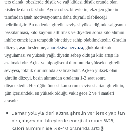
ters olarak, obezlerde düşük ve yağ kütlesi düşük oranda olan
kişilerde daha fazladır. Ayrıca obez bireylerin, ekzojen ghrelin
tarafından iştah motivasyonuna daha duyarlı olabileceği
belirtilmiştir. Bu nedenle, ghrelin seviyesi yükseldiğinde salgısının
baskılanması, kilo kaybını arttırmak ve diyetten sonra kilo alımını
inhibe etmek için terapötik bir etkiye sahip olabilmektedir. Ghrelin
düzeyi; aşırı beslenme,
anoreksiya nervoza
, glukokortikoid
uygulaması ve yüksek yağlı diyetin sebep olduğu kilo artışı ile
azalmaktadır. Açlık ve hipoglisemi durumunda yükselen ghrelin
seviyesi, tokluk durumunda azalmaktadır. Açken yüksek olan
ghrelin düzeyi, besin alımından ortalama 1-2 saat sonra
düşmektedir. Her öğün öncesi kan serum seviyesi artan ghrelinin,
gün içerisindeki en yüksek olduğu vakit gece 2 ve 4 saatleri
arasıdır.
Damar yoluyla deri altına ghrelin verilerek yapılan
bir çalışmada; bireylerde enerji alımının %28,
kalori alımının ise %9-40 oranında arttığı