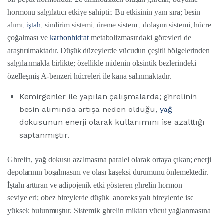
hormonu salgılatıcı etkiye sahiptir. Bu etkisinin yanı sıra; besin
alımı,
iştah
, sindirim sistemi, üreme sistemi, dolaşım sistemi, hücre
çoğalması ve
karbonhidrat
metabolizmasındaki görevleri de
araştırılmaktadır. Düşük düzeylerde vücudun çeşitli bölgelerinden
salgılanmakla birlikte; özellikle midenin oksintik bezlerindeki
özelleşmiş A-benzeri hücreleri ile kana salınmaktadır.
Kemirgenler ile yapılan çalışmalarda; ghrelinin
besin alımında artışa neden olduğu,
yağ
dokusunun enerji olarak kullanımını ise azalttığı
saptanmıştır.
Ghrelin, yağ dokusu azalmasına paralel olarak ortaya çıkan; enerji
depolarının boşalmasını ve olası kaşeksi durumunu önlemektedir.
İştahı arttıran ve adipojenik etki gösteren ghrelin hormon
seviyeleri; obez bireylerde düşük, anoreksiyalı bireylerde ise
yüksek bulunmuştur. Sistemik ghrelin miktarı vücut yağlanmasına