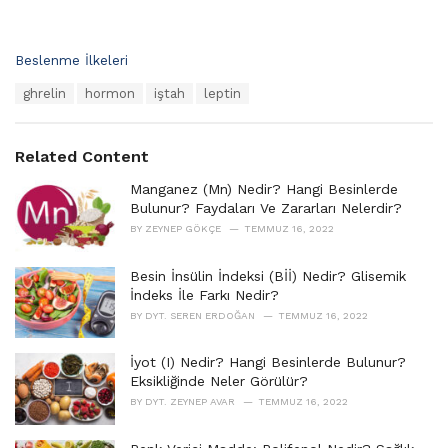
C
Beslenme İlkeleri
a
T
ghrelin
hormon
iştah
leptin
t
a
e
g
g
s
o
Related Content
:
r
i
Manganez (Mn) Nedir? Hangi Besinlerde
e
Bulunur? Faydaları Ve Zararları Nelerdir?
s
BY
ZEYNEP GÖKÇE
TEMMUZ 16, 2022
:
Besin İnsülin İndeksi (Bİİ) Nedir? Glisemik
İndeks İle Farkı Nedir?
BY
DYT. SEREN ERDOĞAN
TEMMUZ 16, 2022
İyot (I) Nedir? Hangi Besinlerde Bulunur?
Eksikliğinde Neler Görülür?
BY
DYT. ZEYNEP AVAR
TEMMUZ 16, 2022