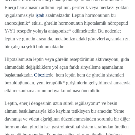
Enerji harcamasını arttıran leptinin, periferik veya merkezi yoldan
uygulanmasıyla
iştah
azalmaktadır. Leptin hormonunun bu
anorexijenik* etkisi, ghrelin hormonunun hipotalamik nöropeptid
Y/Y1 reseptör yoluyla antagonize* edilmektedir. Bu nedenle;
leptin ve ghrelin arasında, metabolizmadaki görevleri açısından zıt
bir çalışma şekli bulunmaktadır.
Hipotalamusta leptin veya ghrelin reseptörünün aktivasyonu, gıda
alımındaki değişikliklere yol açan farklı sinyalleme aşamalarını
başlatmaktadır.
Obezite
de, hem leptin hem de ghrelin sistemleri
bozulduğundan, yeni terapötik* girişimlerin geliştirilmesi amacıyla
etki mekanizmalarının ortaya konulması önemlidir.
Leptin, enerji dengesinin uzun süreli regülasyonu* ve besin
alımını baskılamasıyla kilo kaybını tetikleyen bir aracıdır. Yeme
davranışı ve vücut ağırlığının düzenlenmesinden sorumlu bir diğer
hormon olan ghrelin ise, gastrointestinal sistem tarafından üretilen
bir peptit hormondur. 28 aminoasitten oluşan ghrelin, büyüme