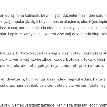
 kan dolaşımına katılarak, beynin
iştah
düzenlenmesinden sorum
ağ depolarıyla ilgili beyine mesajı ulaştırmış olur. Eğer, lepti
i oluşur, normalin altında olan leptin seviyesi ise, tokluk hissi
ar. Leptin miktarıyla ilgili kontrol yine yağ dokusunda olup, sa
ilolarla birlikte kaybedilen yağlardan dolayı, kandaki lept
i, kilo verip yağ kaybettikçe, kanda bulunan, tokluk hissi
azalma olarak, daha çok yemeye sebep oluşturmaktadır.
iren
diyet
lerin; hormonlar üzerindeki negatif etkisi, haftala
si oluşması gecikebilmekte, dolayısıyla verilen kilolar aşı
. Sürekli yemek yediğiniz takdirde, kanınızda dolaşan leptin hor