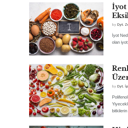
İyot
Eksi
by
Dyt. 
İyot Nedi
olan iyo
Renk
Üzer
by
Dyt. İ
Polifenol
Yiyecekl
bitkilerin