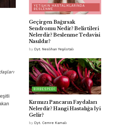
YETIŞKIN HASTALIKLARINDA
BESLENME
Geçirgen Bağırsak
Sendromu Nedir? Belirtileri
Nelerdir? Beslenme Tedavisi
Nasıldır?
by
Dyt. Neslihan Yeşilotalı
daşları
BIRBESPEDI
şitli
Kırmızı Pancarın Faydaları
rakan
Nelerdir? Hangi Hastalığa İyi
Gelir?
by
Dyt. Cemre Kamalı