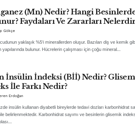
anez (Mn) Nedir? Hangi Besinlerd
nur? Faydaları Ve Zararları Nelerdir
p Gökçe
cudunun yaklaşık %5‘i minerallerden oluşur. Bazıları diş ve kemik gib
n yapılarında bulunur. Hücrelerin çalışması için çoğu mineral...
n İnsülin İndeksi (Bİİ) Nedir? Glisem
ks İle Farkı Nedir?
Seren Erdoğan
e insülin kullanan diyabetli bireylerde tedavi dozları karbonhidrat s
ile belirlenmektedir. Karbonhidrat sayımı ve besinlerin glisemik indek
olası...