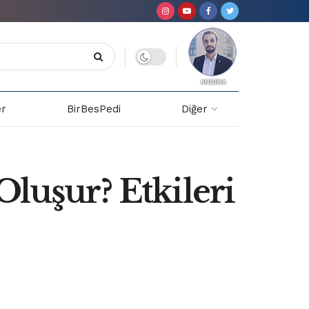
er
BirBesPedi
Diğer
Oluşur? Etkileri