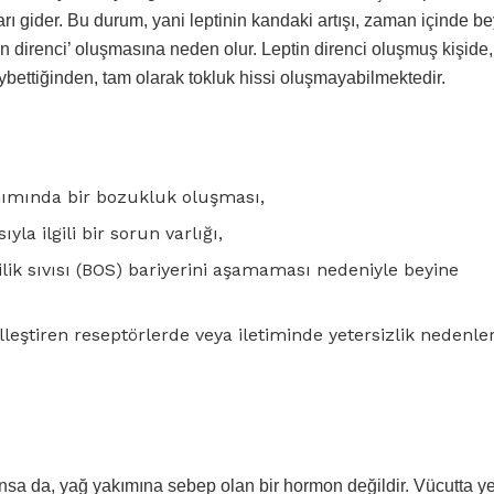
rı gider. Bu durum, yani leptinin kandaki artışı, zaman içinde be
tin direnci’ oluşmasına neden olur. Leptin direnci oluşmuş kişid
aybettiğinden, tam olarak tokluk hissi oluşmayabilmektedir.
ınımında bir bozukluk oluşması,
a ilgili bir sorun varlığı,
ik sıvısı (BOS) bariyerini aşamaması nedeniyle beyine
lleştiren reseptörlerde veya iletiminde yetersizlik nedenler
nsa da, yağ yakımına sebep olan bir hormon değildir. Vücutta yet