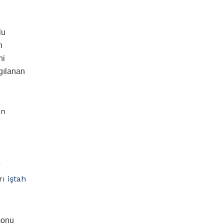
lu
n
ni
lgılanan
in
r
rı
iştah
monu