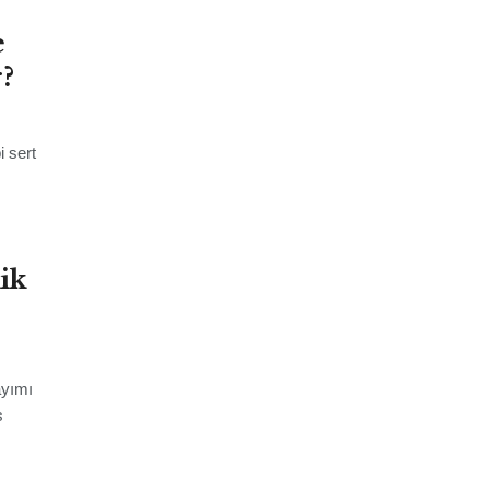
e
?
i sert
ik
ayımı
s