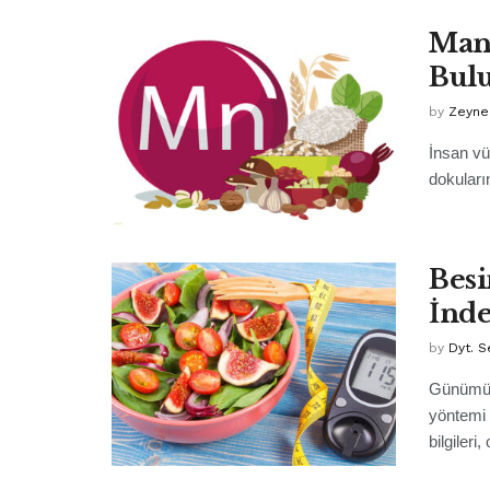
Mang
Bulu
by
Zeyne
İnsan vü
dokuları
Besi
İnde
by
Dyt. 
Günümüzd
yöntemi 
bilgileri, 