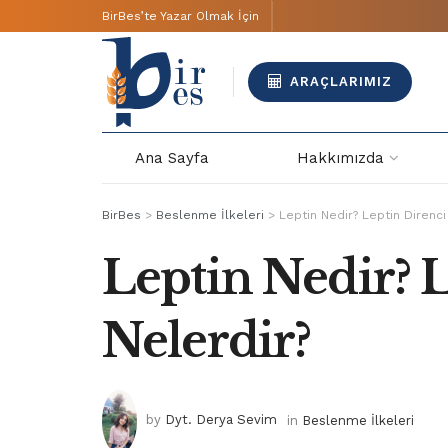
BirBes’te Yazar Olmak İçin
ARAÇLARIMIZ
Ana Sayfa
Hakkımızda
BirBes
>
Beslenme İlkeleri
>
Leptin Nedir? Leptin Direnci 
Leptin Nedir? L
Nelerdir?
by
Dyt. Derya Sevim
in
Beslenme İlkeleri