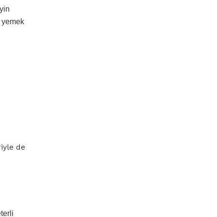
yin
e, yemek
iyle de
erli