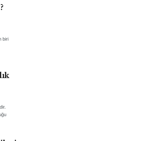
?
 biri
lık
dir.
luğu