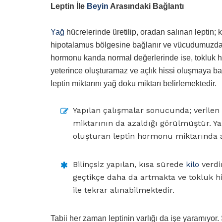
Leptin İle
Beyin
Arasındaki Bağlantı
Yağ
hücrelerinde üretilip, oradan salınan leptin;
hipotalamus bölgesine bağlanır ve vücudumuzdaki y
hormonu kanda normal değerlerinde ise, tokluk hiss
yeterince oluşturamaz ve açlık hissi oluşmaya başl
leptin miktarını yağ doku miktarı belirlemektedir.
Yapılan çalışmalar sonucunda; verilen k
miktarının da azaldığı görülmüştür. Yan
oluşturan leptin hormonu miktarında 
Bilinçsiz yapılan, kısa sürede
kilo
verd
geçtikçe daha da artmakta ve tokluk his
ile tekrar alınabilmektedir.
Tabii her zaman leptinin varlığı da işe yaramıyor