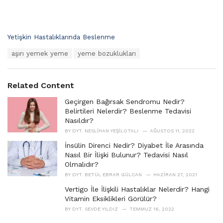
C
Yetişkin Hastalıklarında Beslenme
a
T
aşırı yemek yeme
yeme bozuklukları
t
a
e
g
g
s
o
Related Content
:
r
i
Geçirgen Bağırsak Sendromu Nedir?
e
Belirtileri Nelerdir? Beslenme Tedavisi
s
Nasıldır?
:
BY
DYT. NESLIHAN YEŞILOTALI
AĞUSTOS 11, 2022
İnsülin Direnci Nedir? Diyabet İle Arasında
Nasıl Bir İlişki Bulunur? Tedavisi Nasıl
Olmalıdır?
BY
DYT. BETÜL EBRAR GÜLCAN
HAZIRAN 27, 2021
Vertigo İle İlişkili Hastalıklar Nelerdir? Hangi
Vitamin Eksiklikleri Görülür?
BY
DYT. SEVDE YILDIZ
TEMMUZ 16, 2022