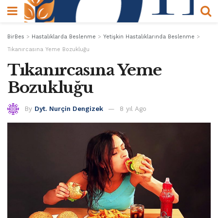
BirBes
>
Hastalıklarda Beslenme
>
Yetişkin Hastalıklarında Beslenme
>
Tıkanırcasına Yeme Bozukluğu
Tıkanırcasına Yeme
Bozukluğu
By
Dyt. Nurçin Dengizek
8 yıl Ago