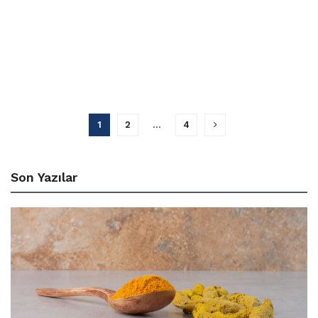
1
2
…
4
Son Yazılar