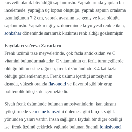
kuvvetli olarak büyüdüğü saptanmıştır. Yapraklarında yapılan bir
incelemede, yaprağın üç loptan oluştuğu, yaprak sapının ortalama
uzunluğunun 7,2 cm, yaprak ayasının ise geniş ve kısa olduğu
saptanmıştır. Yaprak rengi yaz döneminde koyu yeşil renkte iken,
sonbahar
döneminde sarararak kızılımsı renk aldığı gözlenmiştir.
Faydaları ve/veya Zararları:
Frenk üzümü taze meyvelerinde, çok fazla antioksidan ve C
vitamini bulundurmaktadır. C vitamininin en fazla turunçgillerde
olduğu bilinmesine rağmen, frenk üzümününde 3-4 kat fazla
olduğu gözlemlenmiştir. Frenk üzümü içerdiği antosiyanin
dışında, yüksek oranda
flavonoid
ve flavonol gibi bir grup
polifenolik bileşik de içermektedir.
Siyah frenk üzümünde bulunan antosiyaninlerin, kan akışını
iyileştirmede ve
meme kanseri
ni önlemesi gibi birçok sağlık
yönünden yararı vardır. İnsan sağlığına faydalı bir diğer özelliği
ise, frenk üzümü çekirdek yağında bulunan önemli
fonksiyonel