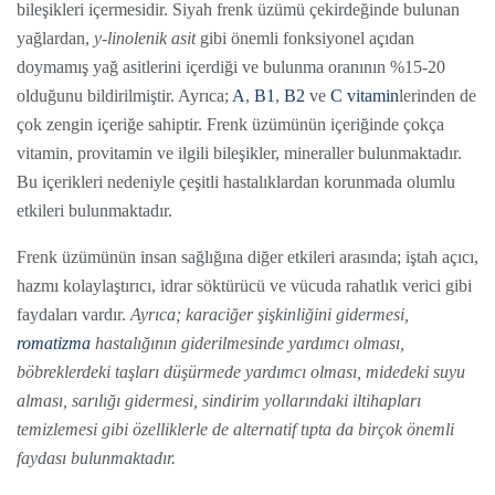
bileşikleri içermesidir. Siyah frenk üzümü çekirdeğinde bulunan
yağlardan,
y-linolenik asit
gibi önemli fonksiyonel açıdan
doymamış yağ asitlerini içerdiği ve bulunma oranının %15-20
olduğunu bildirilmiştir. Ayrıca;
A
,
B1
,
B2
ve
C vitamin
lerinden de
çok zengin içeriğe sahiptir. Frenk üzümünün içeriğinde çokça
vitamin, provitamin ve ilgili bileşikler, mineraller bulunmaktadır.
Bu içerikleri nedeniyle çeşitli hastalıklardan korunmada olumlu
etkileri bulunmaktadır.
Frenk üzümünün insan sağlığına diğer etkileri arasında; iştah açıcı,
hazmı kolaylaştırıcı, idrar söktürücü ve vücuda rahatlık verici gibi
faydaları vardır.
Ayrıca; karaciğer şişkinliğini gidermesi,
romatizma
hastalığının giderilmesinde yardımcı olması,
böbreklerdeki taşları düşürmede yardımcı olması, midedeki suyu
alması, sarılığı gidermesi, sindirim yollarındaki iltihapları
temizlemesi gibi özelliklerle de alternatif tıpta da birçok önemli
faydası bulunmaktadır.