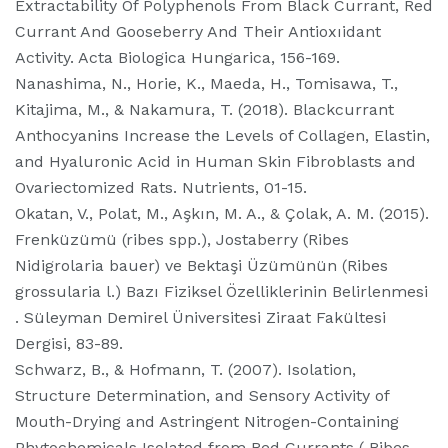
Extractability Of Polyphenols From Black Currant, Red
Currant And Gooseberry And Their Antioxıidant
Activity. Acta Biologica Hungarica, 156-169.
Nanashima, N., Horie, K., Maeda, H., Tomisawa, T.,
Kitajima, M., & Nakamura, T. (2018). Blackcurrant
Anthocyanins Increase the Levels of Collagen, Elastin,
and Hyaluronic Acid in Human Skin Fibroblasts and
Ovariectomized Rats. Nutrients, 01-15.
Okatan, V., Polat, M., Aşkın, M. A., & Çolak, A. M. (2015).
Frenküzümü (ribes spp.), Jostaberry (Ribes
Nidigrolaria bauer) ve Bektaşi Üzümünün (Ribes
grossularia l.) Bazı Fiziksel Özelliklerinin Belirlenmesi
. Süleyman Demirel Üniversitesi Ziraat Fakültesi
Dergisi, 83-89.
Schwarz, B., & Hofmann, T. (2007). Isolation,
Structure Determination, and Sensory Activity of
Mouth-Drying and Astringent Nitrogen-Containing
Phytochemicals Isolated from Red Currants ( Ribes