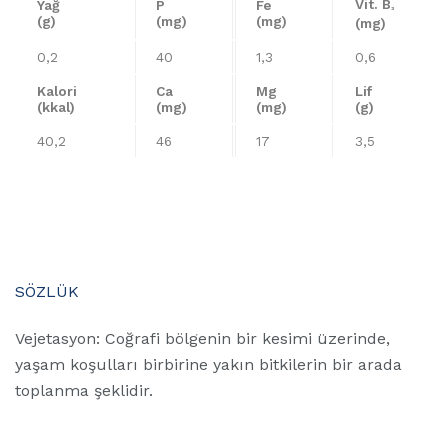
Vit. B
Yağ
P
Fe
³
(g)
(mg)
(mg)
(mg)
0,2
40
1,3
0,6
Kalori
Ca
Mg
Lif
(kkal)
(mg)
(mg)
(g)
40,2
46
17
3,5
SÖZLÜK
Vejetasyon: Coğrafi bölgenin bir kesimi üzerinde,
yaşam koşulları birbirine yakın bitkilerin bir arada
toplanma şeklidir.