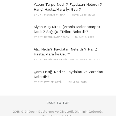
Yaban Turpu Nedir? Faydaları Nelerdir?
Hangi Hastalıklara İyi Gelir?
BY
DYT. MERYEM YAPRAK
TEMMUZ 16, 2022
Siyah Kuş Kirazı (Aronia Melanocarpa)
Nedir? Sağlığa Etkileri Nelerdir?
BY
DYT. BETÜL KARAASLAN
ŞUBAT 6, 2020
Alıç Nedir? Faydaları Nelerdir? Hangi
Hastalıklara İyi Gelir?
BY
DYT. BETÜL EBRAR GÜLCAN
MART 24, 2022
Çam Fıstığı Nedir? Faydaları Ve Zararları
Nelerdir?
BY
DYT. ZEYNEP KOTIL
EKIM 20, 2019
BACK TO TOP
2018 © BirBes - Beslenme ve Diyetetik Biliminin Geleceği.