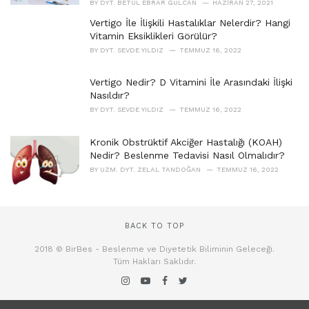
BY
DYT. BETÜL EBRAR GÜLCAN
HAZIRAN 27, 2021
Vertigo İle İlişkili Hastalıklar Nelerdir? Hangi
Vitamin Eksiklikleri Görülür?
BY
DYT. SEVDE YILDIZ
TEMMUZ 16, 2022
Vertigo Nedir? D Vitamini İle Arasındaki İlişki
Nasıldır?
BY
DYT. SEVDE YILDIZ
TEMMUZ 16, 2022
Kronik Obstrüktif Akciğer Hastalığı (KOAH)
Nedir? Beslenme Tedavisi Nasıl Olmalıdır?
BY
UZM. DYT. ZELAL TANDOĞAN
TEMMUZ 16, 2022
BACK TO TOP
2018 © BirBes - Beslenme ve Diyetetik Biliminin Geleceği.
Tüm Hakları Saklıdır.