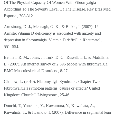
Of The Physical Capacity Of Women With Fibromyalgia
According To The Severity Level Of The Disease. Rev Bras Med
Esporte , 308-312.
Armstrong, D. J., Meenagh, G. K., & Bickle, I. (2007). 15.
ArmstroVitamin D deficiency is associated with anxiety and
depression in fibromyalgia. Vitamin D deficClin Rheumatol ,
551–554.
Bennett, R. M., Jones, J., Turk, D. C., Russell, I. J., & Matallana,
L. (2007). An internet survey of 2,596 people with fibromyalgia.
BMC Musculoskeletal Disorders , 8-27.
Chaitow, L. (2010). Fibromyalgia Syndrome. Chapter Two–
Fibromyalgia’s symptom patterns: causes or effects? United
Kingdom: Churchill Livingstone , 25-46.
Douchi, T., Yonehara, Y., Kawamura, Y., Kuwahata, A.,
Kuwahata, T., & Iwamoto, I. (2007). Difference in segmental lean