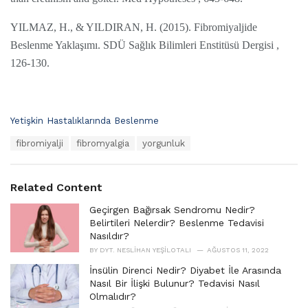
YILMAZ, H., & YILDIRAN, H. (2015). Fibromiyaljide
Beslenme Yaklaşımı. SDÜ Sağlık Bilimleri Enstitüsü Dergisi ,
126-130.
C
Yetişkin Hastalıklarında Beslenme
a
T
fibromiyalji
fibromyalgia
yorgunluk
t
a
e
g
g
s
o
Related Content
:
r
i
Geçirgen Bağırsak Sendromu Nedir?
e
Belirtileri Nelerdir? Beslenme Tedavisi
s
Nasıldır?
:
BY
DYT. NESLIHAN YEŞILOTALI
AĞUSTOS 11, 2022
İnsülin Direnci Nedir? Diyabet İle Arasında
Nasıl Bir İlişki Bulunur? Tedavisi Nasıl
Olmalıdır?