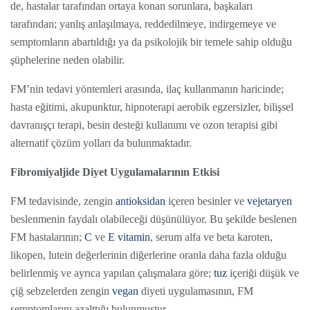
de, hastalar tarafından ortaya konan sorunlara, başkaları
tarafından; yanlış anlaşılmaya, reddedilmeye, indirgemeye ve
semptomların abartıldığı ya da psikolojik bir temele sahip olduğu
şüphelerine neden olabilir.
FM’nin tedavi yöntemleri arasında, ilaç kullanmanın haricinde;
hasta eğitimi, akupunktur, hipnoterapi aerobik egzersizler, bilişsel
davranışçı terapi, besin desteği kullanımı ve ozon terapisi gibi
alternatif çözüm yolları da bulunmaktadır.
Fibromiyaljide Diyet Uygulamalarının Etkisi
FM tedavisinde, zengin
antioksidan
içeren besinler ve
vejetaryen
beslenmenin faydalı olabileceği düşünülüyor. Bu şekilde beslenen
FM hastalarının;
C
ve
E vitamin
, serum alfa ve beta karoten,
likopen, lutein değerlerinin diğerlerine oranla daha fazla olduğu
belirlenmiş ve ayrıca yapılan çalışmalara göre;
tuz
içeriği düşük ve
çiğ sebzelerden zengin
vegan
diyeti uygulamasının, FM
semptomlarını azalttığı bulunmuştur.