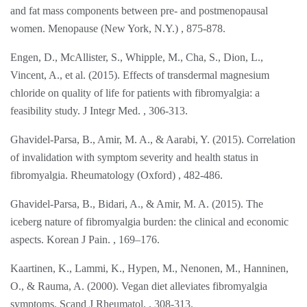
and fat mass components between pre- and postmenopausal
women. Menopause (New York, N.Y.) , 875-878.
Engen, D., McAllister, S., Whipple, M., Cha, S., Dion, L.,
Vincent, A., et al. (2015). Effects of transdermal magnesium
chloride on quality of life for patients with fibromyalgia: a
feasibility study. J Integr Med. , 306-313.
Ghavidel-Parsa, B., Amir, M. A., & Aarabi, Y. (2015). Correlation
of invalidation with symptom severity and health status in
fibromyalgia. Rheumatology (Oxford) , 482-486.
Ghavidel-Parsa, B., Bidari, A., & Amir, M. A. (2015). The
iceberg nature of fibromyalgia burden: the clinical and economic
aspects. Korean J Pain. , 169–176.
Kaartinen, K., Lammi, K., Hypen, M., Nenonen, M., Hanninen,
O., & Rauma, A. (2000). Vegan diet alleviates fibromyalgia
symptoms. Scand J Rheumatol. , 308-313.