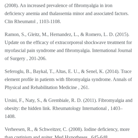
(2008). An increased prevalence of fibromyalgia in iron
deficiency anemia and thalassemia minor and associated factors.
Clin Rheumatol , 1103-1108.
Ramon, S., Gleitz, M., Hernandez, L., & Romero, L. D. (2015).
Update on the efficacy of extracorporeal shockwave treatment for
myofascial pain syndrome and fibromyalgia. International Journal
of Surgery , 201-206.
Seferoglu, B., Baykal, T., Altas, E. U., & Senel, K. (2014). Trace
element profile in patients with fibromyalgia syndrome. Annals of
Physical and Rehabilitation Medicine , 261.
Ursini, F., Naty, S., & Grembiale, R. D. (2011). Fibromyalgia and
obesity: the hidden link. Rheumatology International , 1403–
1408.
Verheesen, R., & Schweitzer, C. (2008). Iodine deficiency, more
than cretinism and goiter. Med Hypotheses , 645-648.