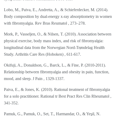
Lobo, M., Paiva, E., Andretta, A., & Schieferdecker, M. (2014).
Body composition by dual-energy x-ray absorptiometry in women
with fibromyalgia. Rev Bras Reumatol , 273–278.
Mork, P., Vasseljen, O., & Nilsen, T. (2010). Association between
physical exercise, body mass index, and risk of fibromyalgia:
longitudinal data from the Norwegian Nord-Trøndelag Health
Study. Arthritis Care Res (Hoboken) , 611-617.
Okifuji, A., Donaldson, G., Barck, L., & Fine, P. (2010-2011).
Relationship between fibromyalgia and obesity in pain, function,
mood, and sleep. J Pain , 1329-1337.
Paiva, E., & Jones, K. (2010). Rational treatment of fibromyalgia
for a solo practitioner. Rational tr Best Pract Res Clin Rheumatol ,
341-352.
Pamuk, G., Pamuk, O., Set, T., Harmandar, O., & Yeşil, N.