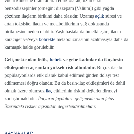
vücut kütlesine oranı artar. Teorik olarak, uzun etkili
benzodiazepinler (örneğin; diazepam [Valium]) gibi yağda
çözünen ilaçların birikimi daha olasıdır. Uzamış
açlık
süresi ve
artan toksisite, ilacın ve metabolitlerinin yağ dokusunda
birikmesine neden olabilir. Yaşlı hastalarda bu etkileşim, ilacın
karaciğer ve/veya
böbrekte
metabolizmasının azalmasıyla daha da
karmaşık halde görülebilir.
Gelişmekte olan fetüs,
bebek
ve gebe kadınlar da ilaç-besin
etkileşimleri açısından yüksek risk altındadır.
Birçok ilaç bu
popülasyonlarda etik olarak kabul edilmediğinden dolayı test
edilmemesi doğru olandır. Bu da besin-ilaç etkileşimleri de dahil
olmak üzere olumsuz
ilaç
etkilerinin riskini değerlendirmeyi
zorlaştırmaktadır.
İlaçların faydaları, gelişmekte olan fetüs
üzerindeki riskler açısından değerlendirilmelidir.
KAYNAKLAR