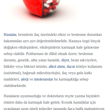
Hastalar
, besinlerin ilaç üzerindeki etkisi ve beslenme durumları
bakımından ayrı ayrı değerlendirilmelidir. Hastaya özgü birçok
değişken etkileşimlere, etkileşimlerin karmaşık hale gelmesine
sebep olabilir. Polifarmasi de dâhil olmak üzere; beslenme
durumu, genetik, altta yatan hastalık,
diyet
, besin takviyeleri,
bitkiler veya bitkisel ürünler,
alkol alımı
,
ilacın
kötüye kullanımı
(suiistimal), bağırsak mikrobiyolojisi, ilaç veya gıda katkı
maddeleri,
alerji
ve
intoleranslar
bu karmaşıklığa sebep
olabilmektedir.
Hastaların uyumsuzluğu ve doktorların reçete yazma biçimleri
riskleri daha da karmaşık hale getirir. Kronik hastalıklar için
uygulanan uzun süreli tedaviler sırasında ilaca bağlı malnutrisyon