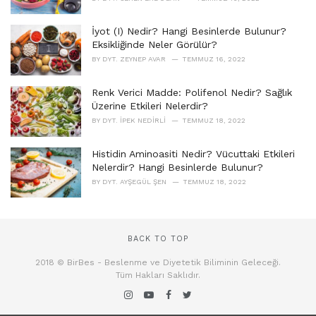
İyot (I) Nedir? Hangi Besinlerde Bulunur?
Eksikliğinde Neler Görülür?
BY
DYT. ZEYNEP AVAR
TEMMUZ 16, 2022
Renk Verici Madde: Polifenol Nedir? Sağlık
Üzerine Etkileri Nelerdir?
BY
DYT. İPEK NEDIRLI
TEMMUZ 18, 2022
Histidin Aminoasiti Nedir? Vücuttaki Etkileri
Nelerdir? Hangi Besinlerde Bulunur?
BY
DYT. AYŞEGÜL ŞEN
TEMMUZ 18, 2022
BACK TO TOP
2018 © BirBes - Beslenme ve Diyetetik Biliminin Geleceği.
Tüm Hakları Saklıdır.