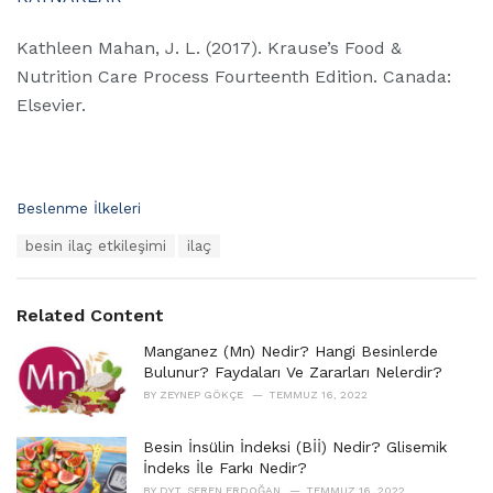
Kathleen Mahan, J. L. (2017). Krause’s Food &
Nutrition Care Process Fourteenth Edition. Canada:
Elsevier.
C
Beslenme İlkeleri
a
T
besin ilaç etkileşimi
ilaç
t
a
e
g
g
s
o
Related Content
:
r
i
Manganez (Mn) Nedir? Hangi Besinlerde
e
Bulunur? Faydaları Ve Zararları Nelerdir?
s
BY
ZEYNEP GÖKÇE
TEMMUZ 16, 2022
:
Besin İnsülin İndeksi (Bİİ) Nedir? Glisemik
İndeks İle Farkı Nedir?
BY
DYT. SEREN ERDOĞAN
TEMMUZ 16, 2022