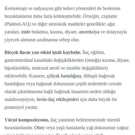
Kemoterapi ve radyasyon gibi tedavi yöntemleri de beslenme
bozukluklarını daha fazla kötüleştirebilir.
Örneğin,
cisplatin
(Platinol-AQ) ve diğer sitotoksik maddeler genellikle; ağız
yaraları,
mide
bulantısı, kusma, diyare,
anoreksiya
ve dolayısıyla
yiyecek alımının azalmasına sebep olur.
Birçok ilacın yan etkisi iştah kaybıdır.
İlaç eğilimi,
gastrointestinal kanaldaki değişikliklerden (örneğin kusma, diyare,
hipokloriditis, mukozal atrofi ve motilite değişiklikleri)
etkilenebilir. Kansere,
çölyak hastalığına
, iltihaplı bağırsak
hastalığına veya bağırsak dokusunun çeşitli nedenlerle cerrahi
olarak çıkarılmasına bağlı bağırsak hasarının neden olduğu
malabsorpsiyon,
besin-ilaç etkileşimler
i için daha büyük bir
potansiyel yaratır.
Vücut kompozisyonu,
ilaç yanıtının belirlenmesinde önemli
hususlardandır.
Obez
veya yaşlı hastalarda yağ dokusunun yağsız