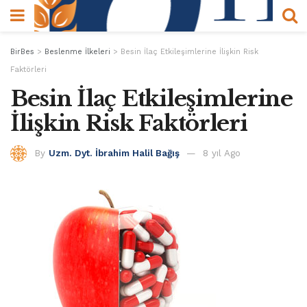
BirBes
>
Beslenme İlkeleri
>
Besin İlaç Etkileşimlerine İlişkin Risk
Faktörleri
Besin İlaç Etkileşimlerine
İlişkin Risk Faktörleri
By
Uzm. Dyt. İbrahim Halil Bağış
8 yıl Ago