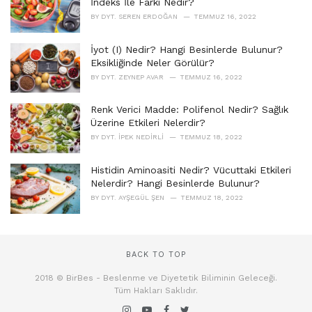
İndeks İle Farkı Nedir?
BY
DYT. SEREN ERDOĞAN
TEMMUZ 16, 2022
İyot (I) Nedir? Hangi Besinlerde Bulunur?
Eksikliğinde Neler Görülür?
BY
DYT. ZEYNEP AVAR
TEMMUZ 16, 2022
Renk Verici Madde: Polifenol Nedir? Sağlık
Üzerine Etkileri Nelerdir?
BY
DYT. İPEK NEDIRLI
TEMMUZ 18, 2022
Histidin Aminoasiti Nedir? Vücuttaki Etkileri
Nelerdir? Hangi Besinlerde Bulunur?
BY
DYT. AYŞEGÜL ŞEN
TEMMUZ 18, 2022
BACK TO TOP
2018 © BirBes - Beslenme ve Diyetetik Biliminin Geleceği.
Tüm Hakları Saklıdır.