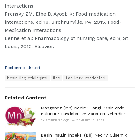
Interactions.
Pronsky ZM, Elbe D, Ayoob K: Food medication
interactions, ed 18, Birchrunville, PA, 2015, Food-
Medication Interactions.
Lehne et al: Pharmacology of nursing care, ed 8, St
Louis, 2012, Elsevier.
C
Beslenme İlkeleri
a
T
besin ilaç etkileşimi
ilaç
ilaç katkı maddeleri
t
a
e
g
g
s
o
Related Content
:
r
i
Manganez (Mn) Nedir? Hangi Besinlerde
e
Bulunur? Faydaları Ve Zararları Nelerdir?
s
BY
ZEYNEP GÖKÇE
TEMMUZ 16, 2022
:
Besin İnsülin İndeksi (Bİİ) Nedir? Glisemik