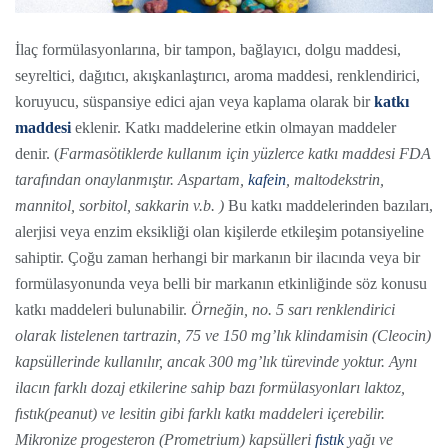
İlaç formülasyonlarına, bir tampon, bağlayıcı, dolgu maddesi,
seyreltici, dağıtıcı, akışkanlaştırıcı, aroma maddesi, renklendirici,
koruyucu, süspansiye edici ajan veya kaplama olarak bir
katkı
maddesi
eklenir. Katkı maddelerine etkin olmayan maddeler
denir. (
Farmasötiklerde kullanım için yüzlerce katkı maddesi FDA
tarafından onaylanmıştır. Aspartam,
kafein
, maltodekstrin,
mannitol, sorbitol, sakkarin v.b. )
Bu katkı maddelerinden bazıları,
alerjisi veya enzim eksikliği olan kişilerde etkileşim potansiyeline
sahiptir. Çoğu zaman herhangi bir markanın bir ilacında veya bir
formülasyonunda veya belli bir markanın etkinliğinde söz konusu
katkı maddeleri bulunabilir.
Örneğin, no. 5 sarı renklendirici
olarak listelenen tartrazin, 75 ve 150 mg’lık klindamisin (Cleocin)
kapsüllerinde kullanılır, ancak 300 mg’lık türevinde yoktur. Aynı
ilacın farklı dozaj etkilerine sahip bazı formülasyonları laktoz,
fıstık(peanut) ve lesitin gibi farklı katkı maddeleri içerebilir.
Mikronize progesteron (Prometrium) kapsülleri
fıstık
yağı ve