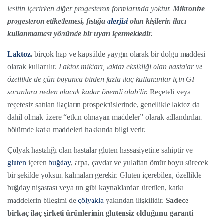
lesitin içerirken diğer progesteron formlarında yoktur.
Mikronize
progesteron etiketlemesi, fıstığa
alerjisi
olan kişilerin ilacı
kullanmaması yönünde bir uyarı içermektedir.
Laktoz
,
birçok hap ve kapsülde yaygın olarak bir dolgu maddesi
olarak kullanılır.
Laktoz miktarı, laktaz eksikliği olan hastalar ve
özellikle de gün boyunca birden fazla ilaç kullananlar için GI
sorunlara neden olacak kadar önemli olabilir.
Reçeteli veya
reçetesiz satılan ilaçların prospektüslerinde, genellikle laktoz da
dahil olmak üzere “etkin olmayan maddeler” olarak adlandırılan
bölümde katkı maddeleri hakkında bilgi verir.
Çölyak hastalığı olan hastalar gluten hassasiyetine sahiptir ve
gluten
içeren
buğday
, arpa, çavdar ve yulaftan ömür boyu sürecek
bir şekilde yoksun kalmaları gerekir. Gluten içerebilen, özellikle
buğday nişastası veya un gibi kaynaklardan üretilen, katkı
maddelerin bileşimi de
çölyakla
yakından ilişkilidir.
Sadece
birkaç ilaç şirketi ürünlerinin glutensiz olduğunu garanti