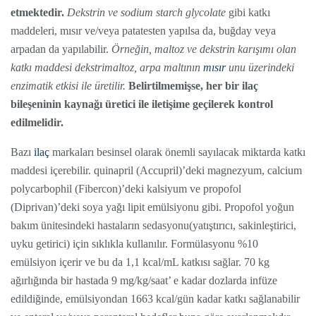
etmektedir.
Dekstrin ve sodium starch glycolate
gibi katkı
maddeleri, mısır ve/veya patatesten yapılsa da, buğday veya
arpadan da yapılabilir.
Örneğin, maltoz ve dekstrin karışımı olan
katkı maddesi dekstrimaltoz, arpa maltının
mısır
unu üzerindeki
enzimatik etkisi ile üretilir.
Belirtilmemişse, her bir ilaç
bileşeninin kaynağı üretici ile iletişime geçilerek kontrol
edilmelidir.
Bazı
ilaç
markaları besinsel olarak önemli sayılacak miktarda katkı
maddesi içerebilir. quinapril (Accupril)’deki magnezyum, calcium
polycarbophil (Fibercon)’deki kalsiyum ve propofol
(Diprivan)’deki soya yağı lipit emülsiyonu gibi. Propofol yoğun
bakım ünitesindeki hastaların sedasyonu(yatıştırıcı, sakinleştirici,
uyku getirici) için sıklıkla kullanılır. Formülasyonu %10
emülsiyon içerir ve bu da 1,1 kcal/mL katkısı sağlar. 70 kg
ağırlığında bir hastada 9 mg/kg/saat’ e kadar dozlarda infüze
edildiğinde, emülsiyondan 1663 kcal/gün kadar katkı sağlanabilir