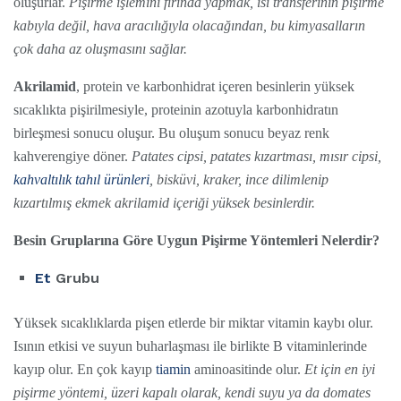
oluşurlar.
Pişirme işlemini fırında yapmak, ısı transferinin pişirme
kabıyla değil, hava aracılığıyla olacağından, bu kimyasalların
çok daha az oluşmasını sağlar.
Akrilamid
, protein ve karbonhidrat içeren besinlerin yüksek
sıcaklıkta pişirilmesiyle, proteinin azotuyla karbonhidratın
birleşmesi sonucu oluşur. Bu oluşum sonucu beyaz renk
kahverengiye döner.
Patates cipsi, patates kızartması, mısır cipsi,
kahvaltılık tahıl ürünleri
, bisküvi, kraker, ince dilimlenip
kızartılmış ekmek akrilamid içeriği yüksek besinlerdir.
Besin Gruplarına Göre Uygun Pişirme Yöntemleri Nelerdir?
Et
Grubu
Yüksek sıcaklıklarda pişen etlerde bir miktar vitamin kaybı olur.
Isının etkisi ve suyun buharlaşması ile birlikte B vitaminlerinde
kayıp olur. En çok kayıp
tiamin
aminoasitinde olur.
Et için en iyi
pişirme yöntemi, üzeri kapalı olarak, kendi suyu ya da domates