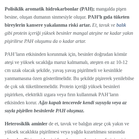
Polisiklik aromatik hidrokarbonlar (PAH);
mangalda pişen
besine, oluşan dumanın sinmesiyle oluşur.
PAH’lı gıda tüketen
bireylerin kansere yakalanma riski artar.
Et, tavuk ve
balık
gibi protein içeriği yüksek besinler mangal ateşine ne kadar yakın
pişirilirse PAH oluşumu da o kadar artar.
PAH’ların etkisinden korunmak için, besinler doğrudan kömür
ateşi ve yüksek sıcaklığa maruz kalmamalı, ateşten en az 10-12
cm uzak olacak şekilde, yavaş yavaş pişirilmeli ve kesinlikle
yanmamasına özen gösterilmelidir. Bu şekilde pişirerek yenilebilse
de çok sık tüketilmemelidir. Protein içeriği yüksek besinleri
pişirirken, elektrikli ızgara veya fırın kullanmak PAH’ların
etkisinden korur.
Ağzı kapalı tencerede kendi suyuyla veya az
suyla pişirilen besinlerde PAH oluşmaz.
Heterosiklik aminler
de et, tavuk ve balığın ateşe çok yakın ve
yüksek sıcaklıkta pişirilmesi veya yağda kızartılması sırasında