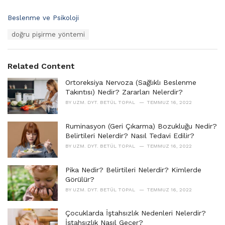
C
Beslenme ve Psikoloji
a
T
doğru pişirme yöntemi
t
a
e
g
g
s
o
Related Content
:
r
i
Ortoreksiya Nervoza (Sağlıklı Beslenme
e
Takıntısı) Nedir? Zararları Nelerdir?
s
BY
UZM. DYT. BETÜL TOPAL
TEMMUZ 16, 2022
:
Ruminasyon (Geri Çıkarma) Bozukluğu Nedir?
Belirtileri Nelerdir? Nasıl Tedavi Edilir?
BY
UZM. DYT. BETÜL TOPAL
TEMMUZ 16, 2022
Pika Nedir? Belirtileri Nelerdir? Kimlerde
Görülür?
BY
UZM. DYT. BETÜL TOPAL
TEMMUZ 16, 2022
Çocuklarda İştahsızlık Nedenleri Nelerdir?
İştahsızlık Nasıl Geçer?