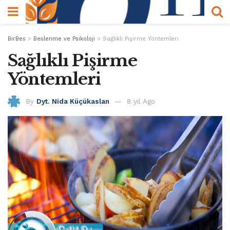
BirBes
>
Beslenme ve Psikoloji
>
Sağlıklı Pişirme Yöntemleri
Sağlıklı Pişirme
Yöntemleri
By
Dyt. Nida Küçükaslan
8 yıl Ago