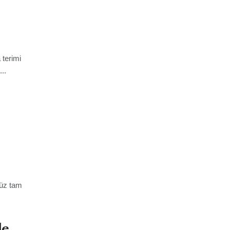
 terimi
..
nüz tam
de