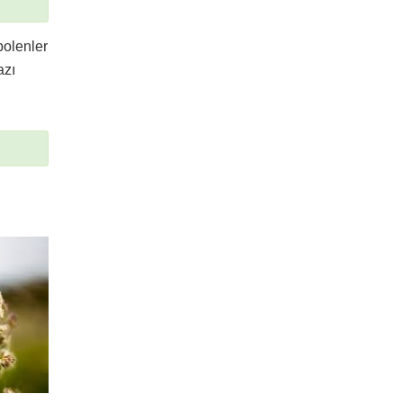
polenler
azı