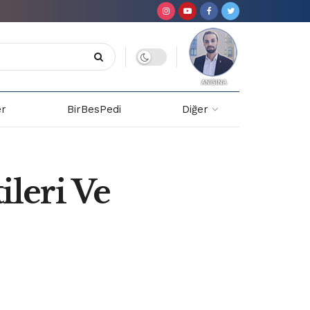
er
BirBesPedi
Diğer
ileri Ve