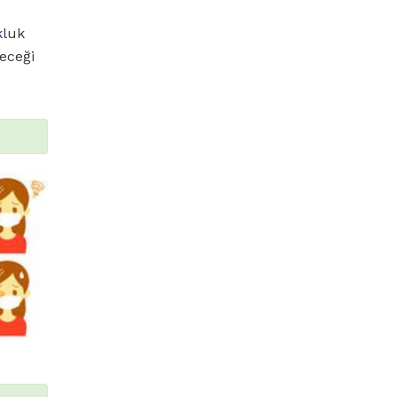
k
luk
leceği