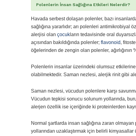
Polenlerin İnsan Sağlığına Etkileri Nelerdir?
Havada serbest dolaşan polenler, bazı insanlar
sağlığına yararlıdır; arı polenleri antimikrobiyal ö
alerjisi olan
çocuk
ların tedavisinde oral duyarsız
açısından bakıldığında polenler;
flavonoid
, fitost
öğelerinden de zengin olan polenler, ağırlığının
Polenlerin insanlar üzerindeki olumsuz etkilerine,
olabilmektedir. Saman nezlesi, alerjik rinit gibi aler
Saman nezlesi, vücudun polenlere karşı savunma 
Vücudun tepkisi sonucu solunum yollarında, burun
alerjen özellik ise içeriğinde ki proteinlerden ka
Normal şartlarda insan sağlığına zararı olmayan p
yollarından uzaklaştırmak için belirli kimyasallar 