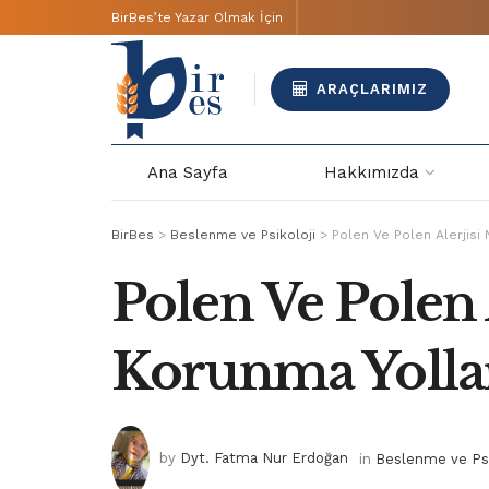
BirBes’te Yazar Olmak İçin
ARAÇLARIMIZ
Ana Sayfa
Hakkımızda
BirBes
>
Beslenme ve Psikoloji
>
Polen Ve Polen Alerjisi 
Polen Ve Polen A
Korunma Yollar
by
Dyt. Fatma Nur Erdoğan
in
Beslenme ve Psi