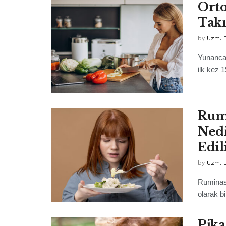
Orto
Takı
by
Uzm. D
Yunanca 
ilk kez 
Rum
Nedi
Edil
by
Uzm. D
Ruminasy
olarak b
Pika