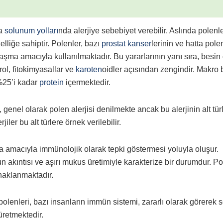
da
solunum yolları
nda alerjiye sebebiyet verebilir. Aslında polenl
zelliğe sahiptir. Polenler, bazı
prostat kanser
lerinin ve hatta pole
laşma amacıyla kullanılmaktadır. Bu yararlarının yanı sıra, besin
erol, fitokimyasallar ve
karoten
oidler açısından zengindir. Makro 
 %25’i kadar
protein
içermektedir.
 genel olarak polen alerjisi denilmekte ancak bu alerjinin alt tür
jiler bu alt türlere örnek verilebilir.
amacıyla immünolojik olarak tepki göstermesi yoluyla oluşur.
 akıntısı ve aşırı mukus üretimiyle karakterize bir durumdur. P
ynaklanmaktadır.
olenleri, bazı insanların immün sistemi, zararlı olarak görerek
üretmektedir.