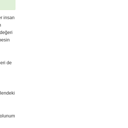
er insan
n
 değeri
besin
leri de
olendeki
 solunum