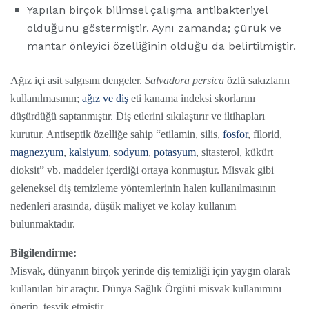
Yapılan birçok bilimsel çalışma antibakteriyel
olduğunu göstermiştir. Aynı zamanda; çürük ve
mantar önleyici özelliğinin olduğu da belirtilmiştir.
Ağız içi asit salgısını dengeler.
Salvadora persica
özlü sakızların
kullanılmasının;
ağız ve diş
eti kanama indeksi skorlarını
düşürdüğü saptanmıştır. Diş etlerini sıkılaştırır ve iltihapları
kurutur. Antiseptik özelliğe sahip “etilamin, silis,
fosfor
, filorid,
magnezyum
,
kalsiyum
,
sodyum
,
potasyum
, sitasterol, kükürt
dioksit” vb. maddeler içerdiği ortaya konmuştur. Misvak gibi
geleneksel diş temizleme yöntemlerinin halen kullanılmasının
nedenleri arasında, düşük maliyet ve kolay kullanım
bulunmaktadır.
Bilgilendirme:
Misvak, dünyanın birçok yerinde diş temizliği için yaygın olarak
kullanılan bir araçtır. Dünya Sağlık Örgütü misvak kullanımını
önerip, teşvik etmiştir.