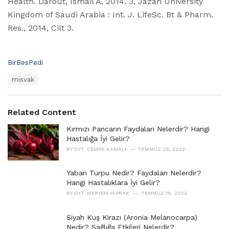
Health. Darout, Ismail A. 2014. 3, Jazan University
Kingdom of Saudi Arabia : Int. J. LifeSc. Bt & Pharm.
Res., 2014, Cilt 3.
C
BirBesPedi
a
T
misvak
t
a
e
g
g
s
o
Related Content
:
r
i
Kırmızı Pancarın Faydaları Nelerdir? Hangi
e
Hastalığa İyi Gelir?
s
BY
DYT. CEMRE KAMALI
TEMMUZ 28, 2022
:
Yaban Turpu Nedir? Faydaları Nelerdir?
Hangi Hastalıklara İyi Gelir?
BY
DYT. MERYEM YAPRAK
TEMMUZ 16, 2022
Siyah Kuş Kirazı (Aronia Melanocarpa)
Nedir? Sağlığa Etkileri Nelerdir?