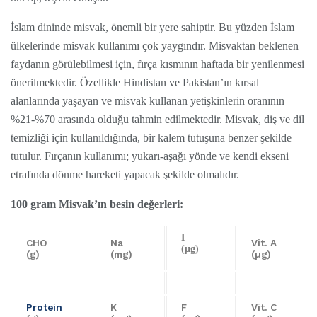
İslam dininde misvak, önemli bir yere sahiptir. Bu yüzden İslam
ülkelerinde misvak kullanımı çok yaygındır. Misvaktan beklenen
faydanın görülebilmesi için, fırça kısmının haftada bir yenilenmesi
önerilmektedir. Özellikle Hindistan ve Pakistan’ın kırsal
alanlarında yaşayan ve misvak kullanan yetişkinlerin oranının
%21-%70 arasında olduğu tahmin edilmektedir. Misvak, diş ve dil
temizliği için kullanıldığında, bir kalem tutuşuna benzer şekilde
tutulur. Fırçanın kullanımı; yukarı-aşağı yönde ve kendi ekseni
etrafında dönme hareketi yapacak şekilde olmalıdır.
100 gram Misvak’ın besin değerleri:
I
CHO
Na
Vit. A
(µg)
(g)
(mg)
(µg)
–
–
–
–
Protein
K
F
Vit. C