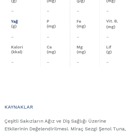
(g)
(mg)
(µg)
(mg)
–
–
–
–
Vit. B
Yağ
P
Fe
³
(g)
(mg)
(mg)
(mg)
–
–
–
–
Kalori
Ca
Mg
Lif
(kkal)
(mg)
(mg)
(g)
–
–
–
–
KAYNAKLAR
Çeşitli Sakızların Ağız ve Diş Sağlığı Üzerine
Etkilerinin Değelendirilmesi. Miraç Sezgi Şenol Tuna,