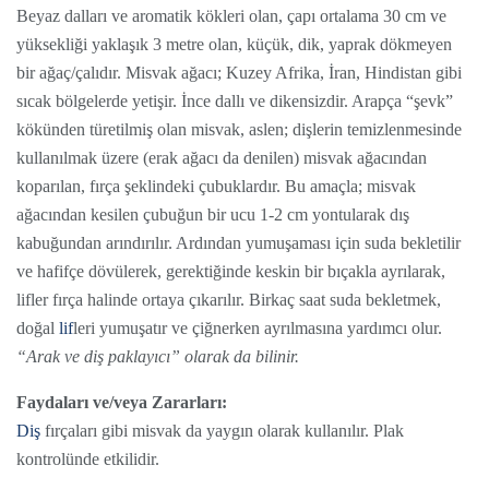
Beyaz dalları ve aromatik kökleri olan, çapı ortalama 30 cm ve
yüksekliği yaklaşık 3 metre olan, küçük, dik, yaprak dökmeyen
bir ağaç/çalıdır. Misvak ağacı; Kuzey Afrika, İran, Hindistan gibi
sıcak bölgelerde yetişir. İnce dallı ve dikensizdir. Arapça “şevk”
kökünden türetilmiş olan misvak, aslen; dişlerin temizlenmesinde
kullanılmak üzere (erak ağacı da denilen) misvak ağacından
koparılan, fırça şeklindeki çubuklardır. Bu amaçla; misvak
ağacından kesilen çubuğun bir ucu 1-2 cm yontularak dış
kabuğundan arındırılır. Ardından yumuşaması için suda bekletilir
ve hafifçe dövülerek, gerektiğinde keskin bir bıçakla ayrılarak,
lifler fırça halinde ortaya çıkarılır. Birkaç saat suda bekletmek,
doğal
lif
leri yumuşatır ve çiğnerken ayrılmasına yardımcı olur.
“Arak ve diş paklayıcı” olarak da bilinir.
Faydaları ve/veya Zararları:
Diş
fırçaları gibi misvak da yaygın olarak kullanılır. Plak
kontrolünde etkilidir.