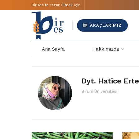
BirBes’te Yazar Olmak İçin
ARAÇLARIMIZ
Ana Sayfa
Hakkımızda
Dyt. Hatice Ert
Biruni Üniversitesi