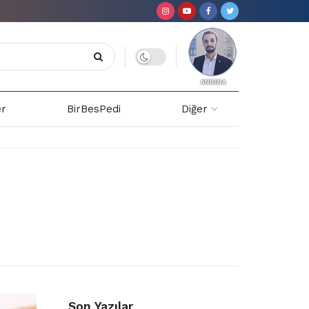
er
BirBesPedi
Diğer
Son Yazılar