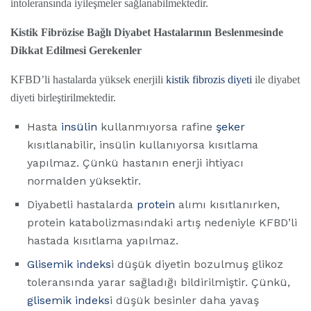
intoleransında iyileşmeler sağlanabilmektedir.
Kistik Fibrözise Bağlı Diyabet Hastalarının Beslenmesinde
Dikkat Edilmesi Gerekenler
KFBD’li hastalarda yüksek enerjili
kistik fibrozis diyeti
ile diyabet
diyeti birleştirilmektedir.
Hasta
insülin
kullanmıyorsa rafine
şeker
kısıtlanabilir, insülin kullanıyorsa kısıtlama
yapılmaz. Çünkü hastanın enerji ihtiyacı
normalden yüksektir.
Diyabetli hastalarda
protein
alımı kısıtlanırken,
protein katabolizmasındaki artış nedeniyle KFBD’li
hastada kısıtlama yapılmaz.
Glisemik indeks
i düşük diyetin bozulmuş glikoz
toleransında yarar sağladığı bildirilmiştir. Çünkü,
glisemik indeks
i düşük besinler daha yavaş