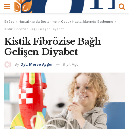
BirBes
>
Hastalıklarda Beslenme
>
Çocuk Hastalıklarında Beslenme
>
Kistik Fibrözise Bağlı Gelişen Diyabet
Kistik Fibrözise Bağlı
Gelişen Diyabet
By
Dyt. Merve Aygür
8 yıl Ago