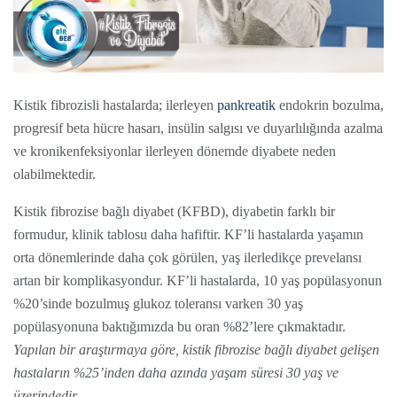
Kistik fibrozisli hastalarda; ilerleyen
pankreatik
endokrin bozulma,
progresif beta hücre hasarı, insülin salgısı ve duyarlılığında azalma
ve kronikenfeksiyonlar ilerleyen dönemde diyabete neden
olabilmektedir.
Kistik fibrozise bağlı diyabet (KFBD), diyabetin farklı bir
formudur, klinik tablosu daha hafiftir. KF’li hastalarda yaşamın
orta dönemlerinde daha çok görülen, yaş ilerledikçe prevelansı
artan bir komplikasyondur. KF’li hastalarda, 10 yaş popülasyonun
%20’sinde bozulmuş glukoz toleransı varken 30 yaş
popülasyonuna baktığımızda bu oran %82’lere çıkmaktadır.
Yapılan bir araştırmaya göre, kistik fibrozise bağlı diyabet gelişen
hastaların %25’inden daha azında yaşam süresi 30 yaş ve
üzerindedir.