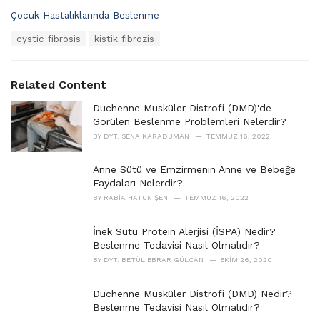
C
Çocuk Hastalıklarında Beslenme
a
T
cystic fibrosis
kistik fibrözis
t
a
e
g
g
s
o
Related Content
:
r
i
Duchenne Musküler Distrofi (DMD)'de
e
Görülen Beslenme Problemleri Nelerdir?
s
BY
DYT. SENA KARADUMAN
TEMMUZ 16, 2022
:
Anne Sütü ve Emzirmenin Anne ve Bebeğe
Faydaları Nelerdir?
BY
RABIA HATUN ŞEN
TEMMUZ 16, 2022
İnek Sütü Protein Alerjisi (İSPA) Nedir?
Beslenme Tedavisi Nasıl Olmalıdır?
BY
DYT. BETÜL EBRAR GÜLCAN
EKIM 26, 2020
Duchenne Musküler Distrofi (DMD) Nedir?
Beslenme Tedavisi Nasıl Olmalıdır?