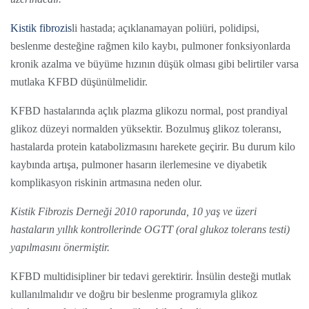
Kistik fibrozis
li hastada; açıklanamayan poliüri, polidipsi,
beslenme desteğine rağmen kilo kaybı, pulmoner fonksiyonlarda
kronik azalma ve büyüme hızının düşük olması gibi belirtiler varsa
mutlaka KFBD düşünülmelidir.
KFBD hastalarında açlık plazma glikozu normal, post prandiyal
glikoz düzeyi normalden yüksektir. Bozulmuş glikoz toleransı,
hastalarda protein katabolizmasını harekete geçirir. Bu durum kilo
kaybında artışa, pulmoner hasarın ilerlemesine ve diyabetik
komplikasyon riskinin artmasına neden olur.
Kistik Fibrozis Derneği 2010 raporunda, 10 yaş ve üzeri
hastaların yıllık kontrollerinde OGTT (oral glukoz tolerans testi)
yapılmasını önermiştir.
KFBD multidisipliner bir tedavi gerektirir. İnsülin desteği mutlak
kullanılmalıdır ve doğru bir beslenme programıyla glikoz