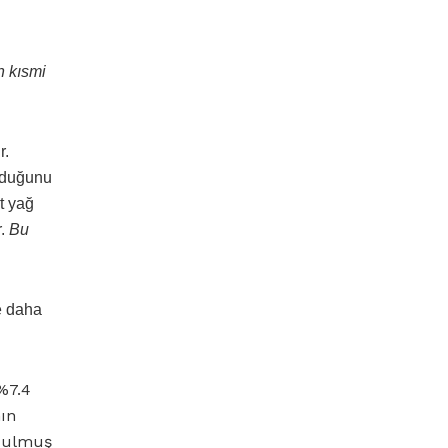
n kısmi
r.
olduğunu
t yağ
r.
Bu
e daha
%7.4
nın
ozulmuş