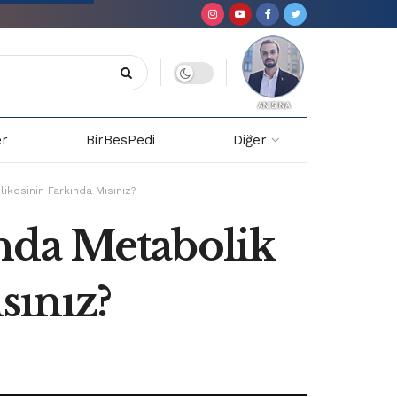
er
BirBesPedi
Diğer
kesinin Farkında Mısınız?
nda Metabolik
sınız?