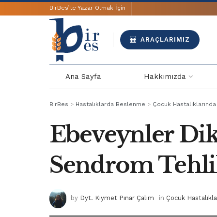
BirBes’te Yazar Olmak İçin
ARAÇLARIMIZ
Ana Sayfa
Hakkımızda
BirBes
>
Hastalıklarda Beslenme
>
Çocuk Hastalıklarınd
Ebeveynler Dik
Sendrom Tehlik
by
Dyt. Kıymet Pınar Çalım
in
Çocuk Hastalıkl