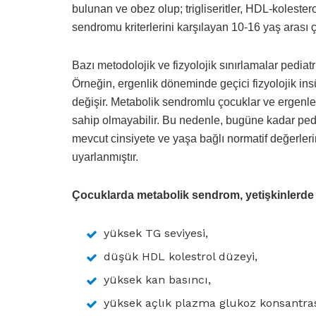
bulunan ve obez olup; trigliseritler, HDL-kolester
sendromu kriterlerini karşılayan 10-16 yaş arası ç
Bazı metodolojik ve fizyolojik sınırlamalar pediat
Örneğin, ergenlik döneminde geçici fizyolojik insüli
değişir. Metabolik sendromlu çocuklar ve ergenler
sahip olmayabilir. Bu nedenle, bugüne kadar pedi
mevcut cinsiyete ve yaşa bağlı normatif değerlerin
uyarlanmıştır.
Çocuklarda metabolik sendrom, yetişkinlerde o
yüksek TG seviyesi,
düşük HDL kolestrol düzeyi,
yüksek kan basıncı,
yüksek açlık plazma glukoz konsantr