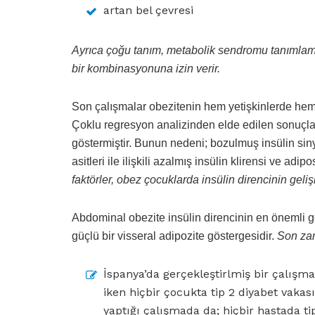
artan bel çevresi
Ayrıca çoğu tanım, metabolik sendromu tanımlamak
bir kombinasyonuna izin verir.
Son çalışmalar obezitenin hem yetişkinlerde hem d
Çoklu regresyon analizinden elde edilen sonuçlar,
göstermiştir. Bunun nedeni; bozulmuş insülin siny
asitleri ile ilişkili azalmış insülin klirensi ve adip
faktörler, obez çocuklarda insülin direncinin gelişi
Abdominal obezite insülin direncinin en önemli gö
güçlü bir visseral adipozite göstergesidir.
Son zam
İspanya’da gerçekleştirlmiş bir çalışm
iken hiçbir çocukta tip 2 diyabet vaka
yaptığı çalışmada da; hiçbir hastada 