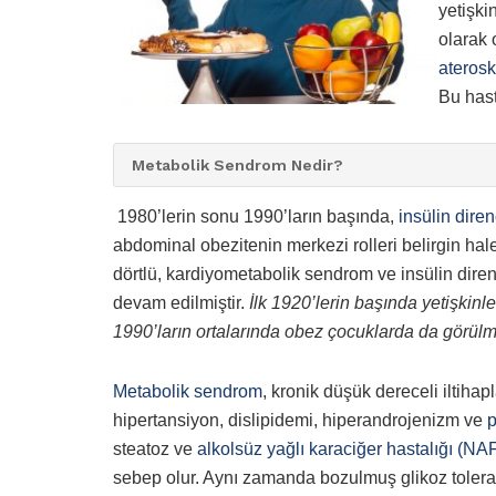
yetişki
olarak 
aterosk
Bu hast
Metabolik Sendrom Nedir?
1980’lerin sonu 1990’ların başında,
insülin diren
abdominal obezitenin merkezi rolleri belirgin hale 
dörtlü, kardiyometabolik sendrom ve insülin diren
devam edilmiştir.
İlk 1920’lerin başında yetişkinle
1990’ların ortalarında obez çocuklarda da görül
Metabolik sendrom
, kronik düşük dereceli iltihap
hipertansiyon, dislipidemi, hiperandrojenizm ve
p
steatoz ve
alkolsüz yağlı karaciğer hastalığı (N
sebep olur. Aynı zamanda bozulmuş glikoz toleran