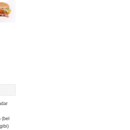
adar
 (bel
gibi)