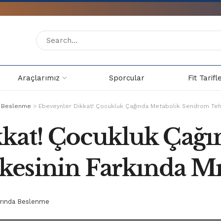
Araçlarımız
Sporcular
Fit Tarifl
a Beslenme
>
Ebeveynler Dikkat! Çocukluk Çağında Metabolik Sendrom Tehli
kat! Çocukluk Çağı
esinin Farkında Mı
arında Beslenme