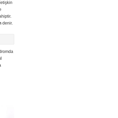
etişkin
e
hiptir.
m
denir.
endromda
ül
a