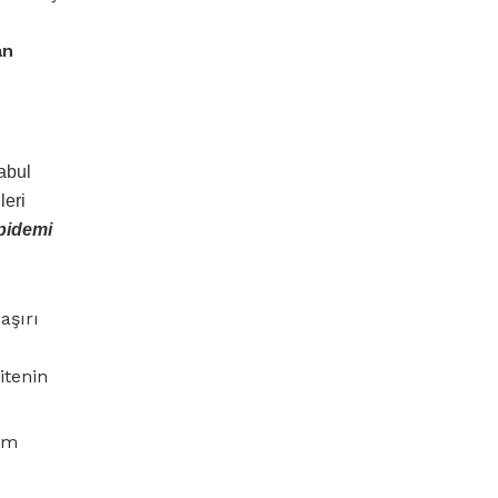
an
kabul
leri
pidemi
aşırı
itenin
rom