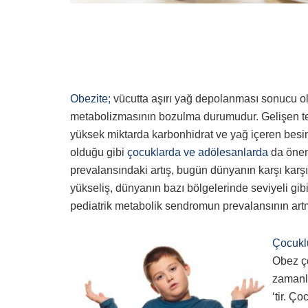
Obezite;
vücutta aşırı yağ depolanması sonucu oluş
metabolizmasının bozulma durumudur. Gelişen tek
yüksek miktarda karbonhidrat ve yağ içeren besin
olduğu gibi
çocuklarda ve adölesanlarda
da öneml
prevalansındaki artış, bugün dünyanın karşı karşı
yükseliş, dünyanın bazı bölgelerinde seviyeli gib
pediatrik metabolik sendromun prevalansının art
Çocuklu
Obez ço
zamanla
‘tir. Ço