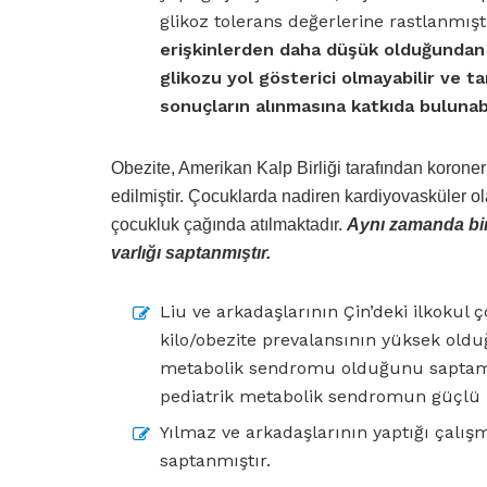
glikoz tolerans değerlerine rastlanmışt
erişkinlerden daha düşük olduğundan 
glikozu yol gösterici olmayabilir ve t
sonuçların alınmasına katkıda bulunabi
Obezite, Amerikan Kalp Birliği tarafından koroner k
edilmiştir. Çocuklarda nadiren kardiyovasküler olayla
çocukluk çağında atılmaktadır.
Aynı zamanda bir
varlığı saptanmıştır.
Liu ve arkadaşlarının Çin’deki ilkokul 
kilo/obezite prevalansının yüksek olduğ
metabolik sendromu olduğunu saptamışla
pediatrik metabolik sendromun güçlü be
Yılmaz ve arkadaşlarının yaptığı çalı
saptanmıştır.