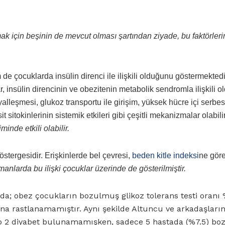
 için beşinin de mevcut olması şartından ziyade, bu faktörleri
e çocuklarda insülin direnci ile ilişkili olduğunu göstermektedi
 insülin direncinin ve obezitenin metabolik sendromla ilişkili 
alleşmesi, glukoz transportu ile girişim, yüksek hücre içi serbes
osit sitokinlerinin sistemik etkileri gibi çeşitli mekanizmalar olabili
minde etkili olabilir.
stergesidir. Erişkinlerde bel çevresi,
beden kitle indeksi
ne gör
anlarda bu ilişki çocuklar üzerinde de gösterilmiştir.
ada; obez çocukların bozulmuş glikoz tolerans testi oranı 
sına rastlanamamıştır. Aynı şekilde Altuncu ve arkadaşları
tip 2 diyabet bulunamamışken, sadece 5 hastada (%7.5) b