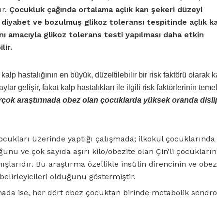
ır.
Çocukluk çağında ortalama açlık kan şekeri düzeyi
diyabet ve bozulmuş glikoz toleransı tespitinde açlık k
anı amacıyla glikoz tolerans testi yapılması daha etkin
lir.
alp hastalığının en büyük, düzeltilebilir bir risk faktörü olarak 
r gelişir, fakat kalp hastalıkları ile ilgili risk faktörlerinin temel
çok araştırmada obez olan çocuklarda yüksek oranda disli
çocukları üzerinde yaptığı çalışmada; ilkokul çocuklarında 
unu ve çok sayıda aşırı kilo/obezite olan Çin’li çocukların
rıdır. Bu araştırma özellikle insülin direncinin ve obez
lirleyicileri olduğunu göstermiştir.
şmada ise, her dört obez çocuktan birinde metabolik send