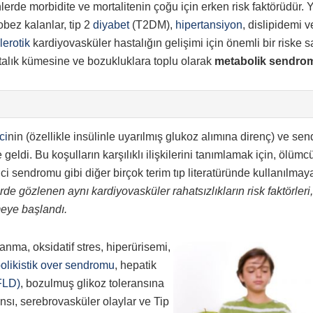
nlerde morbidite ve mortalitenin çoğu için erken risk faktörüdür. Y
obez kalanlar, tip 2
diyabet
(T2DM),
hipertansiyon
, dislipidemi v
lerotik
kardiyovasküler hastalığın gelişimi için önemli bir riske sa
alık kümesine ve bozukluklara toplu olarak
metabolik sendro
ci
nin (özellikle insülinle uyarılmış glukoz alımına direnç) ve s
geldi. Bu koşulların karşılıklı ilişkilerini tanımlamak için, ölümc
ci sendromu gibi diğer birçok terim tıp literatüründe kullanılmay
rde gözlenen aynı kardiyovasküler rahatsızlıkların risk faktörleri,
meye başlandı.
lanma, oksidatif stres, hiperürisemi,
olikistik over sendromu
, hepatik
AFLD)
, bozulmuş glikoz toleransına
sı, serebrovasküler olaylar ve Tip