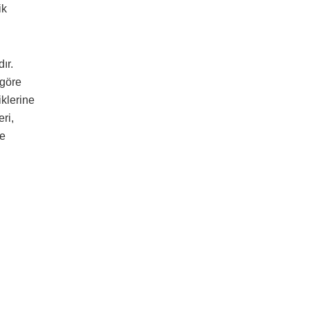
ik
ır.
 göre
iklerine
ri,
de