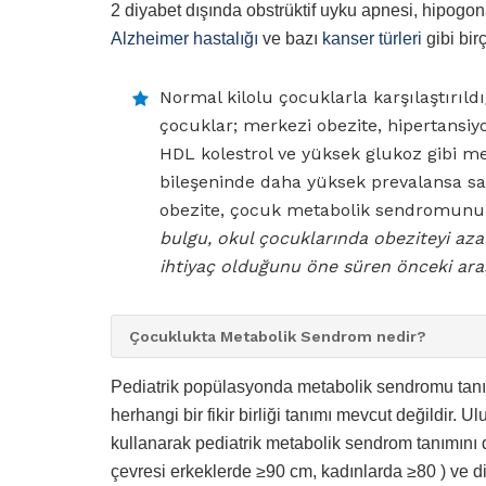
2 diyabet dışında obstrüktif uyku apnesi, hipog
Alzheimer hastalığı
ve bazı
kanser türleri
gibi birç
Normal kilolu çocuklarla karşılaştırıldı
çocuklar; merkezi obezite, hipertansiyo
HDL kolestrol ve yüksek glukoz gibi m
bileşeninde daha yüksek prevalansa sahi
obezite, çocuk metabolik sendromunun 
bulgu, okul çocuklarında obeziteyi az
ihtiyaç olduğunu öne süren önceki ara
Çocuklukta Metabolik Sendrom nedir?
Pediatrik popülasyonda metabolik sendromu tan
herhangi bir fikir birliği tanımı mevcut değildir. 
kullanarak pediatrik metabolik sendrom tanımını
çevresi erkeklerde ≥90 cm, kadınlarda ≥80 ) ve diğe