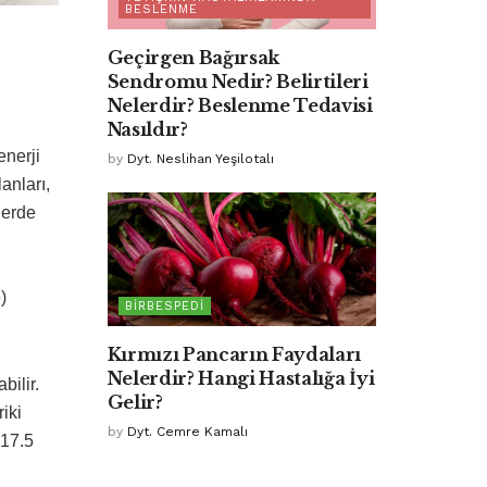
BESLENME
Geçirgen Bağırsak
Sendromu Nedir? Belirtileri
Nelerdir? Beslenme Tedavisi
Nasıldır?
enerji
by
Dyt. Neslihan Yeşilotalı
anları,
lerde
)
BIRBESPEDI
Kırmızı Pancarın Faydaları
Nelerdir? Hangi Hastalığa İyi
bilir.
Gelir?
iki
by
Dyt. Cemre Kamalı
 17.5