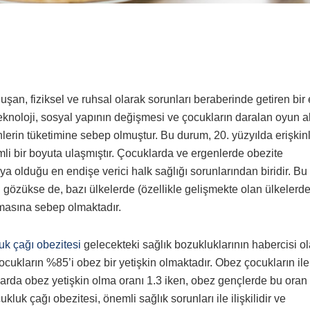
an, fiziksel ve ruhsal olarak sorunları beraberinde getiren bir 
noloji, sosyal yapının değişmesi ve çocukların daralan oyun al
lerin tüketimine sebep olmuştur. Bu durum, 20. yüzyılda erişkin
i bir boyuta ulaşmıştır. Çocuklarda ve ergenlerde obezite
ya olduğu en endişe verici halk sağlığı sorunlarından biridir. Bu
i gözükse de, bazı ülkelerde (özellikle gelişmekte olan ülkelerde
masına sebep olmaktadır.
k çağı obezitesi
gelecekteki sağlık bozukluklarının habercisi ola
cukların %85’i obez bir yetişkin olmaktadır. Obez çocukların iler
rda obez yetişkin olma oranı 1.3 iken, obez gençlerde bu oran
cukluk çağı obezitesi, önemli sağlık sorunları ile ilişkilidir ve