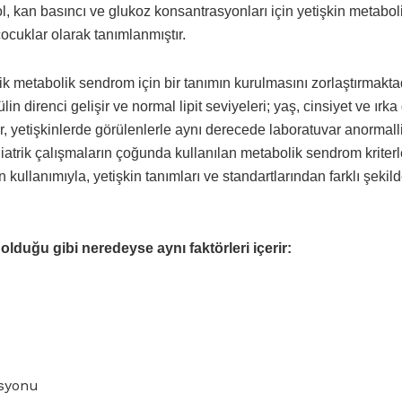
ol, kan basıncı ve glukoz konsantrasyonları için yetişkin metabol
ocuklar olarak tanımlanmıştır.
rik metabolik sendrom için bir tanımın kurulmasını zorlaştırmaktad
n direnci gelişir ve normal lipit seviyeleri; yaş, cinsiyet ve ırka
, yetişkinlerde görülenlerle aynı derecede laboratuvar anormall
atrik çalışmaların çoğunda kullanılan metabolik sendrom kriterle
 kullanımıyla, yetişkin tanımları ve standartlarından farklı şekil
lduğu gibi neredeyse aynı faktörleri içerir:
asyonu