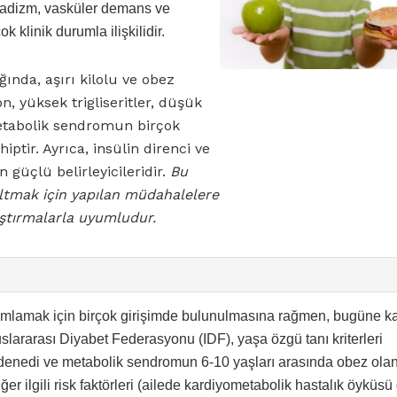
onadizm, vasküler demans ve
ok klinik durumla ilişkilidir.
ğında, aşırı kilolu ve obez
n, yüksek trigliseritler, düşük
etabolik sendromun birçok
ptir. Ayrıca, insülin direnci ve
güçlü belirleyicileridir.
Bu
altmak için yapılan müdahalelere
ştırmalarla uyumludur.
ımlamak için birçok girişimde bulunulmasına rağmen, bugüne k
Uluslararası Diyabet Federasyonu (IDF), yaşa özgü tanı kriterleri
 denedi ve metabolik sendromun 6-10 yaşları arasında obez olan
r ilgili risk faktörleri (ailede kardiyometabolik hastalık öyküsü 