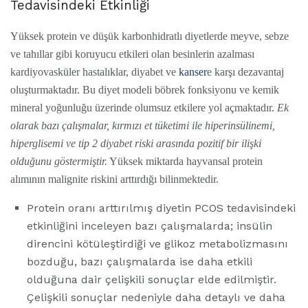
Tedavisindeki Etkinliği
Yüksek protein ve düşük karbonhidratlı diyetlerde meyve, sebze
ve tahıllar gibi koruyucu etkileri olan besinlerin azalması
kardiyovasküler hastalıklar, diyabet ve
kanser
e karşı dezavantaj
oluşturmaktadır. Bu diyet modeli böbrek fonksiyonu ve kemik
mineral yoğunluğu üzerinde olumsuz etkilere yol açmaktadır.
Ek
olarak bazı çalışmalar, kırmızı et tüketimi ile hiperinsülinemi,
hiperglisemi ve tip 2 diyabet riski arasında pozitif bir ilişki
olduğunu göstermiştir.
Yüksek miktarda hayvansal protein
alımının malignite riskini arttırdığı bilinmektedir.
Protein oranı arttırılmış diyetin PCOS tedavisindeki
etkinliğini inceleyen bazı çalışmalarda; insülin
direncini kötüleştirdiği ve glikoz metabolizmasını
bozduğu, bazı çalışmalarda ise daha etkili
olduğuna dair çelişkili sonuçlar elde edilmiştir.
Çelişkili sonuçlar nedeniyle daha detaylı ve daha