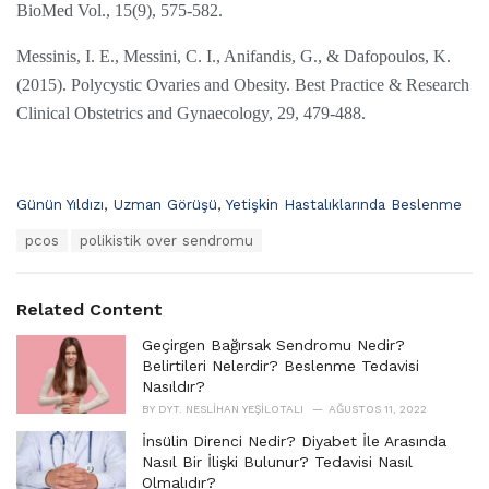
BioMed Vol., 15(9), 575-582.
Messinis, I. E., Messini, C. I., Anifandis, G., & Dafopoulos, K.
(2015). Polycystic Ovaries and Obesity. Best Practice & Research
Clinical Obstetrics and Gynaecology, 29, 479-488.
C
Günün Yıldızı
,
Uzman Görüşü
,
Yetişkin Hastalıklarında Beslenme
a
T
pcos
polikistik over sendromu
t
a
e
g
g
s
o
Related Content
:
r
i
Geçirgen Bağırsak Sendromu Nedir?
e
Belirtileri Nelerdir? Beslenme Tedavisi
s
Nasıldır?
:
BY
DYT. NESLIHAN YEŞILOTALI
AĞUSTOS 11, 2022
İnsülin Direnci Nedir? Diyabet İle Arasında
Nasıl Bir İlişki Bulunur? Tedavisi Nasıl
Olmalıdır?