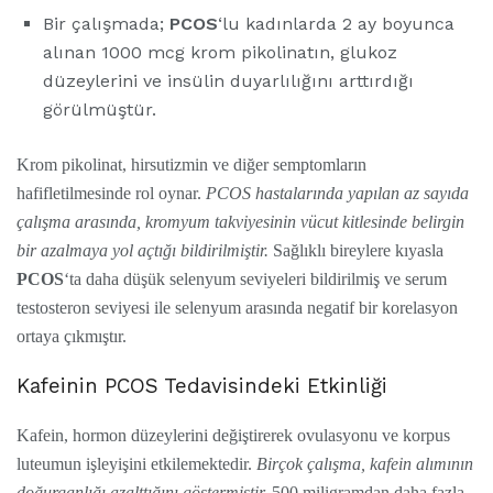
Bir çalışmada;
PCOS
‘lu kadınlarda 2 ay boyunca
alınan 1000 mcg krom pikolinatın, glukoz
düzeylerini ve insülin duyarlılığını arttırdığı
görülmüştür.
Krom pikolinat, hirsutizmin ve diğer semptomların
hafifletilmesinde rol oynar.
PCOS hastalarında yapılan az sayıda
çalışma arasında, kromyum takviyesinin vücut kitlesinde belirgin
bir azalmaya yol açtığı bildirilmiştir.
Sağlıklı bireylere kıyasla
PCOS
‘ta daha düşük selenyum seviyeleri bildirilmiş ve serum
testosteron seviyesi ile selenyum arasında negatif bir korelasyon
ortaya çıkmıştır.
Kafeinin PCOS Tedavisindeki Etkinliği
Kafein, hormon düzeylerini değiştirerek ovulasyonu ve korpus
luteumun işleyişini etkilemektedir.
Birçok çalışma, kafein alımının
doğurganlığı azalttığını göstermiştir.
500 miligramdan daha fazla