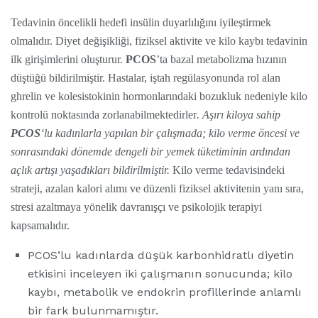
Tedavinin öncelikli hedefi insülin duyarlılığını iyileştirmek
olmalıdır. Diyet değişikliği, fiziksel aktivite ve kilo kaybı tedavinin
ilk girişimlerini oluşturur.
PCOS
’ta bazal metabolizma hızının
düştüğü bildirilmiştir. Hastalar, iştah regülasyonunda rol alan
ghrelin ve kolesistokinin hormonlarındaki bozukluk nedeniyle kilo
kontrolü noktasında zorlanabilmektedirler
. Aşırı kiloya sahip
PCOS
‘lu kadınlarla yapılan bir çalışmada; kilo verme öncesi ve
sonrasındaki dönemde dengeli bir yemek tüketiminin ardından
açlık artışı yaşadıkları bildirilmiştir.
Kilo verme tedavisindeki
strateji, azalan kalori alımı ve düzenli fiziksel aktivitenin yanı sıra,
stresi azaltmaya yönelik davranışçı ve psikolojik terapiyi
kapsamalıdır.
PCOS’lu kadınlarda düşük karbonhidratlı diyetin
etkisini inceleyen iki çalışmanın sonucunda; kilo
kaybı, metabolik ve endokrin profillerinde anlamlı
bir fark bulunmamıştır.