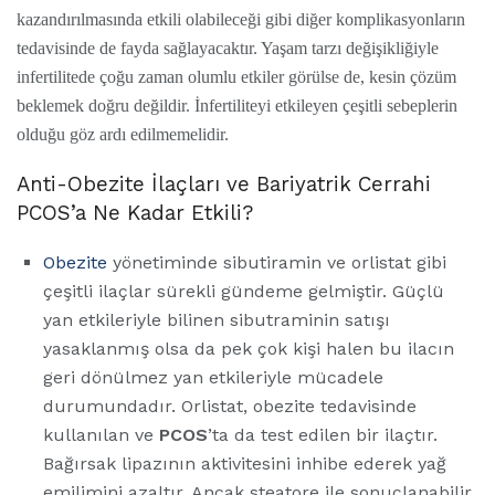
kazandırılmasında etkili olabileceği gibi diğer komplikasyonların
tedavisinde de fayda sağlayacaktır. Yaşam tarzı değişikliğiyle
infertilitede çoğu zaman olumlu etkiler görülse de, kesin çözüm
beklemek doğru değildir. İnfertiliteyi etkileyen çeşitli sebeplerin
olduğu göz ardı edilmemelidir.
Anti-Obezite İlaçları ve Bariyatrik Cerrahi
PCOS’a Ne Kadar Etkili?
Obezite
yönetiminde sibutiramin ve orlistat gibi
çeşitli ilaçlar sürekli gündeme gelmiştir. Güçlü
yan etkileriyle bilinen sibutraminin satışı
yasaklanmış olsa da pek çok kişi halen bu ilacın
geri dönülmez yan etkileriyle mücadele
durumundadır. Orlistat, obezite tedavisinde
kullanılan ve
PCOS
’ta da test edilen bir ilaçtır.
Bağırsak lipazının aktivitesini inhibe ederek yağ
emilimini azaltır. Ancak steatore ile sonuçlanabilir.