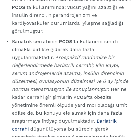
PCOS
’ta kullanımında; vücut yağını azalttığı ve
insülin direnci, hiperandrojenizm ve
kardiyovasküler durumlarda iyileşme sağladığı
görülmüştür.
Bariatrik cerrahinin
PCOS
‘ta kullanımı sınırlı
olmakla birlikte giderek daha fazla
uygulanmaktadır. P
rospektif randomize bir
değerlendirmede bariatrik cerrahi; kilo kaybı,
serum androjenlerde azalma, insülin direncinin
düzelmesi, ovulasyonun düzelmesi ve 6 ay içinde
normal menstruasyon ile sonuçlanmıştır.
Her ne
kadar cerrahi girişimlerin
PCOS
‘ta obezite
yönetimine önemli ölçüde yardımcı olacağı ümit
edilse de, bu konuyu ele almak için daha fazla
araştırmaya ihtiyaç duyulmaktadır.
Bariatrik
cerrahi
düşünülüyorsa bu sürecin gerek
öncesinde gerekse sonraki aşamalarında büyük