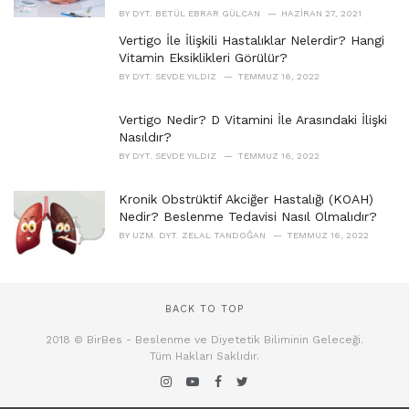
BY
DYT. BETÜL EBRAR GÜLCAN
HAZIRAN 27, 2021
Vertigo İle İlişkili Hastalıklar Nelerdir? Hangi
Vitamin Eksiklikleri Görülür?
BY
DYT. SEVDE YILDIZ
TEMMUZ 16, 2022
Vertigo Nedir? D Vitamini İle Arasındaki İlişki
Nasıldır?
BY
DYT. SEVDE YILDIZ
TEMMUZ 16, 2022
Kronik Obstrüktif Akciğer Hastalığı (KOAH)
Nedir? Beslenme Tedavisi Nasıl Olmalıdır?
BY
UZM. DYT. ZELAL TANDOĞAN
TEMMUZ 16, 2022
BACK TO TOP
2018 © BirBes - Beslenme ve Diyetetik Biliminin Geleceği.
Tüm Hakları Saklıdır.