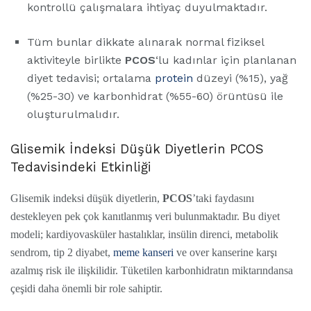
kontrollü çalışmalara ihtiyaç duyulmaktadır.
Tüm bunlar dikkate alınarak normal fiziksel
aktiviteyle birlikte
PCOS
‘lu kadınlar için planlanan
diyet tedavisi; ortalama
protein
düzeyi (%15), yağ
(%25-30) ve karbonhidrat (%55-60) örüntüsü ile
oluşturulmalıdır.
Glisemik İndeksi Düşük Diyetlerin PCOS
Tedavisindeki Etkinliği
Glisemik indeksi düşük diyetlerin,
PCOS
’taki faydasını
destekleyen pek çok kanıtlanmış veri bulunmaktadır. Bu diyet
modeli; kardiyovasküler hastalıklar, insülin direnci, metabolik
sendrom, tip 2 diyabet,
meme kanseri
ve over kanserine karşı
azalmış risk ile ilişkilidir. Tüketilen karbonhidratın miktarındansa
çeşidi daha önemli bir role sahiptir.