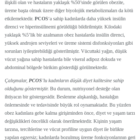
ilişkili olan ve hastaların yaklaşık %50’sinde görülen obezite,
üreme başta olmak üzere diğer biyolojiik metabolizmaları da kötü
etkilemektedir.
PCOS
‘a sahip kadınlarda daha yüksek insülin
direnci ve hiperinsülinemi görüldüğü bildirilmiştir. Kilodaki
yaklaşık %5’lik bir azalmanın obez hastalarda insülin direnci,
yüksek androjen seviyeleri ve üreme sistemi disfonksiyonları gibi
sorunları iyileştirebildiği gösterilmiştir. Vücuttaki yağın, düşük
vücut yağına sahip hastalarda bile viseral adipoz dokuda ve
abdominal bölgede birikim gösterdiği görülmektedir.
Çalışmalar,
PCOS
’lu kadınların düşük diyet kalitesine sahip
olduğunu göstermiştir.
Bu durum, nutrisyonel desteğe olan
ihtiyacın bir göstergesidir. Beslenme alışkanlığı, hastalığın
önlemesinde ve tedavisinde büyük rol oynamaktadır. Bu yüzden
obez kadınlara gebe kalma girişiminden önce, diyet ve yaşam tarzı
değişiklikleri öncelikli olarak önerilmektedir. Kişinin yaşam
tarzına, tercihlerine ve vücut profiline uygun diyet ile birlikte
yapılan egzersiz; kadınlarda bozulmuş üreme fonksiyonlarının geri