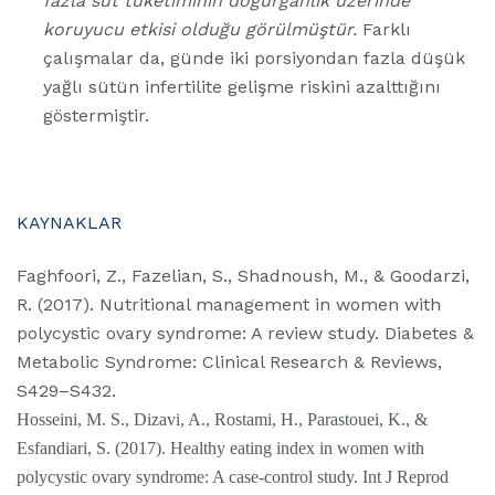
fazla süt tüketiminin doğurganlık üzerinde
koruyucu etkisi olduğu görülmüştür.
Farklı
çalışmalar da, günde iki porsiyondan fazla düşük
yağlı sütün infertilite gelişme riskini azalttığını
göstermiştir.
KAYNAKLAR
Faghfoori, Z., Fazelian, S., Shadnoush, M., & Goodarzi,
R. (2017). Nutritional management in women with
polycystic ovary syndrome: A review study. Diabetes &
Metabolic Syndrome: Clinical Research & Reviews,
S429–S432.
Hosseini, M. S., Dizavi, A., Rostami, H., Parastouei, K., &
Esfandiari, S. (2017). Healthy eating index in women with
polycystic ovary syndrome: A case-control study. Int J Reprod