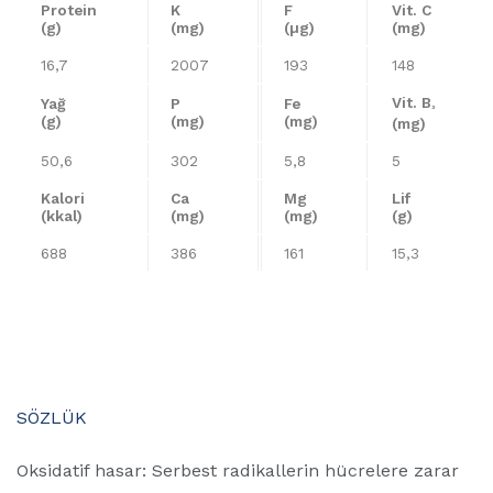
Protein
K
F
Vit. C
(g)
(mg)
(µg)
(mg)
16,7
2007
193
148
Vit. B
Yağ
P
Fe
³
(g)
(mg)
(mg)
(mg)
50,6
302
5,8
5
Kalori
Ca
Mg
Lif
(kkal)
(mg)
(mg)
(g)
688
386
161
15,3
SÖZLÜK
Oksidatif hasar: Serbest radikallerin hücrelere zarar