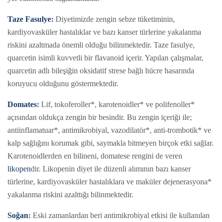
Taze Fasulye
:
Diyetimizde zengin sebze tüketiminin,
kardiyovasküler hastalıklar ve bazı kanser türlerine yakalanma
riskini azaltmada önemli olduğu bilinmektedir. Taze fasulye,
quarcetin isimli kuvvetli bir flavanoid içerir. Yapılan çalışmalar,
quarcetin adlı bileşiğin oksidatif strese bağlı hücre hasarında
koruyucu olduğunu göstermektedir.
Domates
:
Lif, tokoferoller*, karotenoidler* ve polifenoller*
açısından oldukça zengin bir besindir. Bu zengin içeriği ile;
antiinflamatuar*, antimikrobiyal, vazodilatör*, anti-trombotik* ve
kalp sağlığını korumak gibi, saymakla bitmeyen birçok etki sağlar.
Karotenoidlerden en bilineni, domatese rengini de veren
likopen
dir. Likopenin diyet ile düzenli alımının bazı kanser
türlerine, kardiyovasküler hastalıklara ve maküler dejenerasyona*
yakalanma riskini azalttığı bilinmektedir.
Soğan
:
Eski zamanlardan beri antimikrobiyal etkisi ile kullanılan