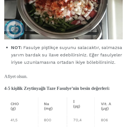
NOT:
Fasulye piştikçe suyunu salacaktır, salmazsa
yarım bardak su ilave edebilirsiniz. Eğer fasulyeler
iriyse uzunlamasına ortadan ikiye bölebilirsiniz.
Afiyet olsun.
4-5 kişilik Zeytinyağlı Taze Fasulye’nin besin değerleri:
I
CHO
Na
Vit. A
(µg)
(g)
(mg)
(µg)
41,5
800
70,4
806