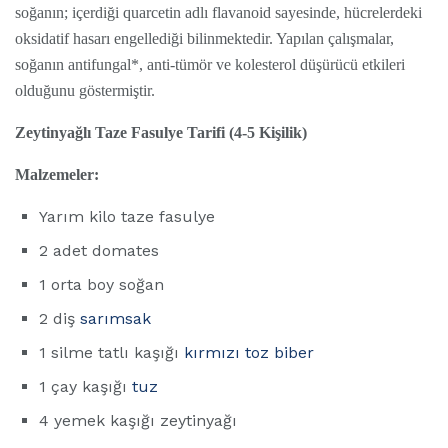
soğanın; içerdiği quarcetin adlı flavanoid sayesinde, hücrelerdeki
oksidatif hasarı engellediği bilinmektedir. Yapılan çalışmalar,
soğanın antifungal*, anti-tümör ve kolesterol düşürücü etkileri
olduğunu göstermiştir.
Zeytinyağlı Taze Fasulye Tarifi (4-5 Kişilik)
Malzemeler:
Yarım kilo taze fasulye
2 adet domates
1 orta boy soğan
2 diş
sarımsak
1 silme tatlı kaşığı
kırmızı toz biber
1 çay kaşığı
tuz
4 yemek kaşığı zeytinyağı