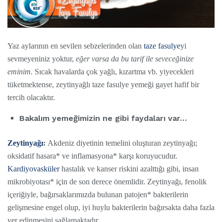
Yaz aylarının en sevilen sebzelerinden olan
taze fasulye
yi
sevmeyeniniz yoktur,
eğer varsa da bu tarif ile seveceğinize
eminim.
Sıcak havalarda çok yağlı, kızartma vb. yiyecekleri
tüketmektense, zeytinyağlı taze fasulye yemeği gayet hafif bir
tercih olacaktır.
Bakalım yemeğimizin ne gibi faydaları var…
Zeytinyağı
:
Akdeniz diyetinin temelini oluşturan zeytinyağı;
oksidatif hasara* ve inflamasyona* karşı koruyucudur.
Kardiyovasküler
hastalık ve kanser riskini azalttığı gibi, insan
mikrobiyotası* için de son derece önemlidir. Zeytinyağı, fenolik
içeriğiyle, bağırsaklarımızda bulunan patojen* bakterilerin
gelişmesine engel olup, iyi huylu bakterilerin bağırsakta daha fazla
yer edinmesini sağlamaktadır.