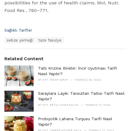
possibilities for the use of health claims. Mol. Nutr.
Food Res , 760–771.
C
Sağlıklı Tarifler
a
T
sebze yemeği
taze fasulye
t
a
e
g
g
s
o
Related Content
:
r
i
Tatlı Krizine Birebir: İncir Uyutması Tarifi
e
Nasıl Yapılır?
s
BY
DYT. PINAR GIRAY
TEMMUZ 16, 2022
:
Saraylara Layık: Tavsultan Tatlısı Tarifi Nasıl
Yapılır?
BY
DYT. BETÜL KARAASLAN
TEMMUZ 17, 2022
Probiyotik Lahana Turşusu Tarifi Nasıl
Yapılır?
BY
DYT. ÜMRIYE KEVSER AKÇA
TEMMUZ 17, 2022